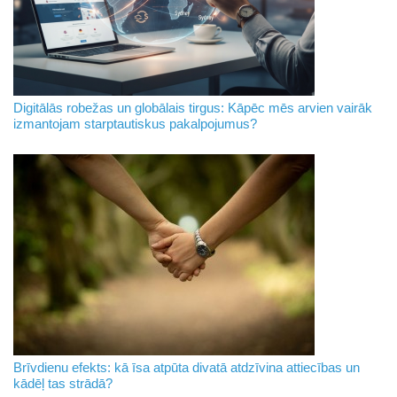
Digitālās robežas un globālais tirgus: Kāpēc mēs arvien vairāk
izmantojam starptautiskus pakalpojumus?
Brīvdienu efekts: kā īsa atpūta divatā atdzīvina attiecības un
kādēļ tas strādā?