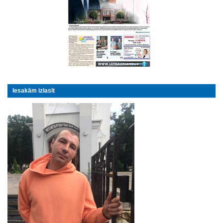
Iesakām izlasīt