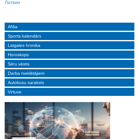
Латвии
реальные истории людей с ограниченными возможностями
Afiša
Sporta kalendārs
Latgales hronika
Horoskops
Sēru vēstis
Darba meklētājiem
Autobusu saraksts
Virtuve