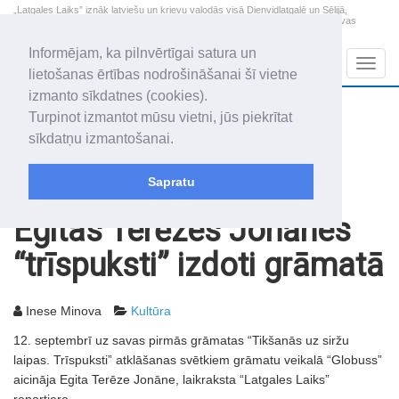
„Latgales Laiks” iznāk latviešu un krievu valodās visā Dienvidlatgalē un Sēlijā,
„Latgales Laiks” latviešu valodā aptver Daugavpils valstspilsētu, Augšdaugavas
novadu un apkārtējos novadus un pilsētas.
Informējam, ka pilnvērtīgai satura un
Sadaļas
Navig
lietošanas ērtības nodrošināšanai šī vietne
izmanto sīkdatnes (cookies).
2026. gada 9. augusts
+20.3
°C
Turpinot izmantot mūsu vietni, jūs piekrītat
Svētdiena
skaidrs laiks
sīkdatņu izmantošanai.
Genovefa, Genoveva, Madara
Sapratu
Rakstu arhīvs
2011
16.09.2011
Egitas Terēzes Jonānes
“trīspuksti” izdoti grāmatā
Inese Minova
Kultūra
12. septembrī uz savas pirmās grāmatas “Tikšanās uz siržu
laipas. Trīspuksti” atklāšanas svētkiem grāmatu veikalā “Globuss”
aicināja Egita Terēze Jonāne, laikraksta “Latgales Laiks”