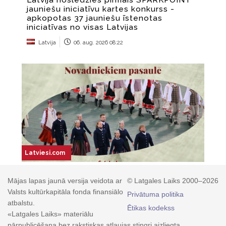
Mājas lapas jaunā versija veidota ar
© Latgales Laiks 2000–2026
Valsts kultūrkapitāla fonda finansiālo
Privātuma politika
atbalstu.
Ētikas kodekss
«Latgales Laiks» materiālu
pārpublicēšana bez rakstiskas atļaujas stingri aizliegta.