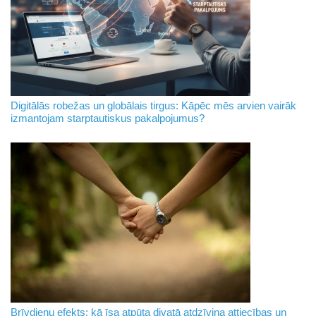
Digitālās robežas un globālais tirgus: Kāpēc mēs arvien vairāk
izmantojam starptautiskus pakalpojumus?
Brīvdienu efekts: kā īsa atpūta divatā atdzīvina attiecības un