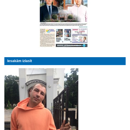
Iesakām izlasīt