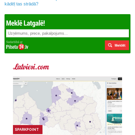
kādēļ tas strādā?