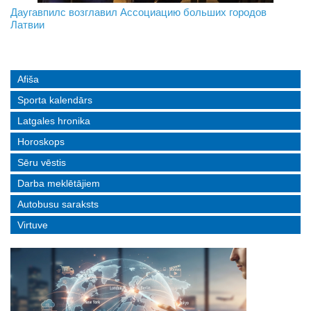
На границе с Беларусью ждут усиления
Даугавпилс возглавил Ассоциацию больших городов
Инвалидность — не приговор: «Mediastrims» расскажет
Латвии
реальные истории людей с ограниченными возможностями
Afiša
Sporta kalendārs
Latgales hronika
Horoskops
Sēru vēstis
Darba meklētājiem
Autobusu saraksts
Virtuve