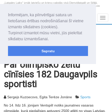
„Latgales Laiks” iznāk latviešu un krievu valodās visā Dienvidlatgalē un Sēlijā,
„Latgales Laiks” latviešu valodā aptver Daugavpils valstspilsētu, Augšdaugavas
novadu un apkārtējos novadus un pilsētas.
Informējam, ka pilnvērtīgai satura un
Sadaļas
Navig
lietošanas ērtības nodrošināšanai šī vietne
izmanto sīkdatnes (cookies).
2026. gada 8. augusts
+19.0
°C
Turpinot izmantot mūsu vietni, jūs piekrītat
Sestdiena
apmācies
sīkdatņu izmantošanai.
Mudīte, Vladislava, Vladislavs
Sapratu
Rakstu arhīvs
2013
14.06.2013
Par olimpisko zeltu
cīnīsies 182 Daugavpils
sportisti
Sergejs Kuzņecovs, Egita Terēze Jonāne
Sports
No 14. līdz 16. jūnijam Ventspilī notiks jaunatnes vasaras
olimpiāde, kurā piedalīsies aptuveni 2500 atlēti no visas Latvijas.