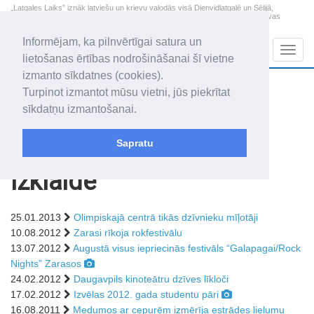
„Latgales Laiks” iznāk latviešu un krievu valodās visā Dienvidlatgalē un Sēlijā,
„Latgales Laiks” latviešu valodā aptver Daugavpils valstspilsētu, Augšdaugavas
novadu un apkārtējos novadus un pilsētas.
Informējam, ka pilnvērtīgai satura un
Sadaļas
Navig
lietošanas ērtības nodrošināšanai šī vietne
izmanto sīkdatnes (cookies).
2026. gada 7. augusts
+18.6
°C
Turpinot izmantot mūsu vietni, jūs piekrītat
Piektdiena
apmācies
sīkdatņu izmantošanai.
Alfrēds, Fredis, Madars
Sapratu
Rakstu arhīvs
Izklaide
25.01.2013
Olimpiskajā centrā tikās dzīvnieku mīļotāji
10.08.2012
Zarasi rīkoja rokfestivālu
13.07.2012
Augustā visus iepriecinās festivāls “Galapagai/Rock
Nights” Zarasos
24.02.2012
Daugavpils kinoteātru dzīves līkloči
17.02.2012
Izvēlas 2012. gada studentu pāri
16.08.2011
Medumos ar cepurēm izmērīja estrādes lielumu