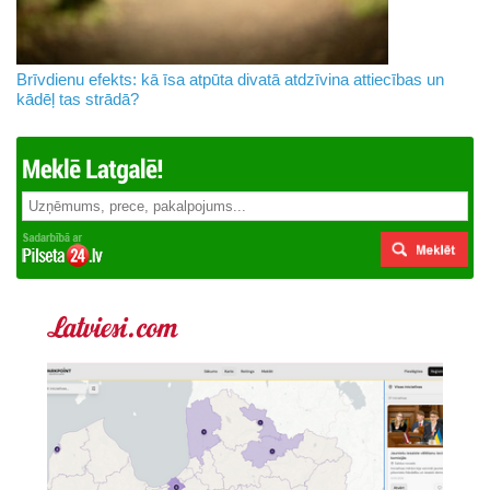
Brīvdienu efekts: kā īsa atpūta divatā atdzīvina attiecības un
kādēļ tas strādā?