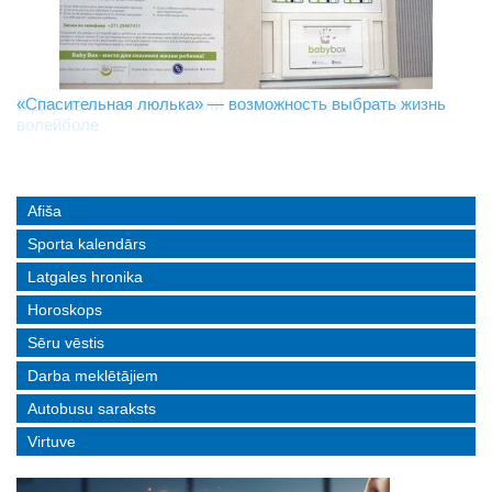
«Спасительная люлька» — возможность выбрать жизнь
В Даугавпилсе определили сильнейших в пляжном
Новое поколение пограничников: Даугавпилсское
волейболе
управление пополнили молодые специалисты
Afiša
Sporta kalendārs
Latgales hronika
Horoskops
Sēru vēstis
Darba meklētājiem
Autobusu saraksts
Virtuve