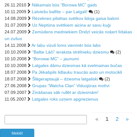
26.11.2010
Nākamais būs “Borowa MC” gads
10.11.2009
Latviešu ballīte – par Latgali!
(1)
14.08.2009
Rēzeknes pilsētas svētkos lidoja gaisa baloni
31.07.2009
Uz Neptūna svētkiem aicina ar savu kuģi
24.07.2009
Zemūdens medniekiem Dridzī veicās noķert līdakas
un zušus
14.11.2008
Ar labu vizuli loms vienmēr būs labs
10.10.2008
“Baltie Lāči” ieraksta strēlnieku dziesmu
(2)
10.10.2008
“Borowai MC” – jaunumi
10.10.2008
Latgales dāmu dziesmas kā svelmainas bučas
18.07.2008
Pa Jēkabpils lidlauku traucās auto un motocikli
18.07.2008
Šlāgeraptaujā – dziesma latgaliski
(2)
27.06.2008
Grupas “Watcha Clan” Vidusjūras motīvi
07.09.2007
Zināšanas sāk rullēt ar dziesmām!
11.05.2007
Latgales roks uzņem apgriezienus
«
1
2
»