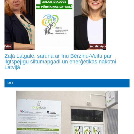
Zaļā Latgale: saruna ar Inu Bērziņu-Veitu par
ilgtspējīgu siltumapgādi un enerģētikas nākotni
Latvijā
RU