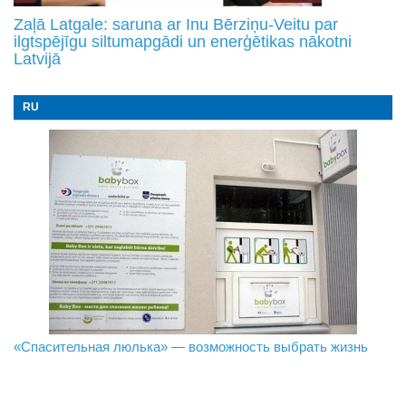
Zaļā Latgale: saruna ar Inu Bērziņu-Veitu par
ilgtspējīgu siltumapgādi un enerģētikas nākotni
Latvijā
RU
«Спасительная люлька» — возможность выбрать жизнь
В Даугавпилсе определили сильнейших в пляжном
Новое поколение пограничников: Даугавпилсское
волейболе
управление пополнили молодые специалисты