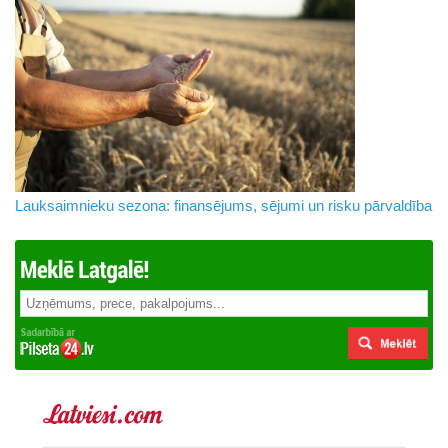
Lauksaimnieku sezona: finansējums, sējumi un risku pārvaldība