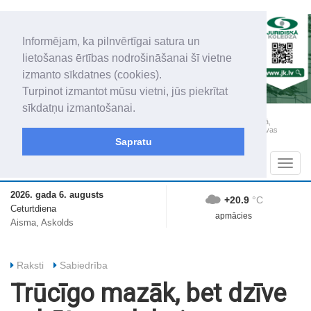
Informējam, ka pilnvērtīgai satura un
lietošanas ērtības nodrošināšanai šī vietne
izmanto sīkdatnes (cookies).
Turpinot izmantot mūsu vietni, jūs piekrītat
sīkdatņu izmantošanai.
„Latgales Laiks” iznāk latviešu un krievu valodās visā Dienvidlatgalē un Sēlijā,
„Latgales Laiks” latviešu valodā aptver Daugavpils valstspilsētu, Augšdaugavas
novadu un apkārtējos novadus un pilsētas.
Sapratu
Sadaļas
Navig
2026. gada 6. augusts
+20.9
°C
Ceturtdiena
apmācies
Aisma, Askolds
Raksti
Sabiedrība
Trūcīgo mazāk, bet dzīve