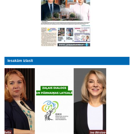
Iesakām izlasīt