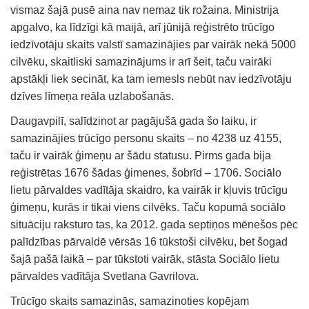
vismaz šajā pusē aina nav nemaz tik rožaina. Ministrija
apgalvo, ka līdzīgi kā maijā, arī jūnijā reģistrēto trūcīgo
iedzīvotāju skaits valstī samazinājies par vairāk nekā 5000
cilvēku, skaitliski samazinājums ir arī šeit, taču vairāki
apstākļi liek secināt, ka tam iemesls nebūt nav iedzīvotāju
dzīves līmeņa reāla uzlabošanās.
Daugavpilī, salīdzinot ar pagājušā gada šo laiku, ir
samazinājies trūcīgo personu skaits – no 4238 uz 4155,
taču ir vairāk ģimeņu ar šādu statusu. Pirms gada bija
reģistrētas 1676 šādas ģimenes, šobrīd – 1706. Sociālo
lietu pārvaldes vadītāja skaidro, ka vairāk ir kļuvis trūcīgu
ģimeņu, kurās ir tikai viens cilvēks. Taču kopumā sociālo
situāciju raksturo tas, ka 2012. gada septiņos mēnešos pēc
palīdzības pārvaldē vērsās 16 tūkstoši cilvēku, bet šogad
šajā pašā laikā – par tūkstoti vairāk, stāsta Sociālo lietu
pārvaldes vadītāja Svetlana Gavrilova.
Trūcīgo skaits samazinās, samazinoties kopējam