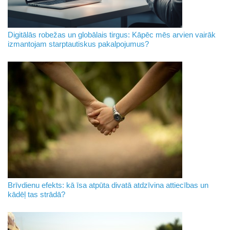
Digitālās robežas un globālais tirgus: Kāpēc mēs arvien vairāk
izmantojam starptautiskus pakalpojumus?
Brīvdienu efekts: kā īsa atpūta divatā atdzīvina attiecības un
kādēļ tas strādā?