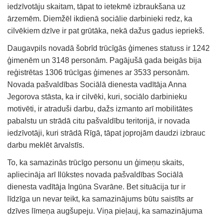
iedzīvotāju skaitam, tāpat to ietekmē izbraukšana uz
ārzemēm. Diemžēl ikdienā sociālie darbinieki redz, ka
cilvēkiem dzīve ir pat grūtāka, nekā dažus gadus iepriekš.
Daugavpils novadā šobrīd trūcīgās ģimenes statuss ir 1242
ģimenēm un 3148 personām. Pagājušā gada beigās bija
reģistrētas 1306 trūcīgas ģimenes ar 3533 personām.
Novada pašvaldības Sociālā dienesta vadītāja Anna
Jegorova stāsta, ka ir cilvēki, kuri, sociālo darbinieku
motivēti, ir atraduši darbu, dažs izmanto arī mobilitātes
pabalstu un strādā citu pašvaldību teritorijā, ir novada
iedzīvotāji, kuri strādā Rīgā, tāpat joprojām daudzi izbrauc
darbu meklēt ārvalstīs.
To, ka samazinās trūcīgo personu un ģimeņu skaits,
apliecināja arī Ilūkstes novada pašvaldības Sociālā
dienesta vadītāja Ingūna Svarāne. Bet situācija tur ir
līdzīga un nevar teikt, ka samazinājums būtu saistīts ar
dzīves līmeņa augšupeju. Viņa pieļauj, ka samazinājuma