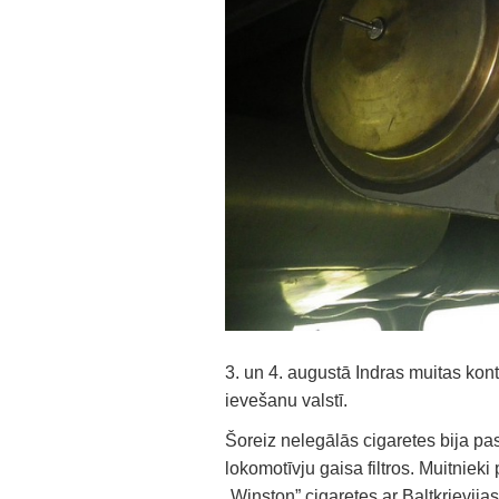
3. un 4. augustā Indras muitas kon
ievešanu valstī.
Šoreiz nelegālās cigaretes bija pas
lokomotīvju gaisa filtros. Muitnie
„Winston” cigaretes ar Baltkrievij