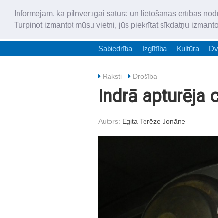
Informējam, ka pilnvērtīgai satura un lietošanas ērtības nod
Turpinot izmantot mūsu vietni, jūs piekrītat sīkdatņu izmant
Sabiedrība
Izglītība
Kultūra
Dv
Raksti
Drošība
Indrā apturēja 
Autors:
Egita Terēze Jonāne