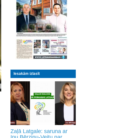
Iesakām izlasīt
Zaļā Latgale: saruna ar
Inu Bērziņu-Veitu par