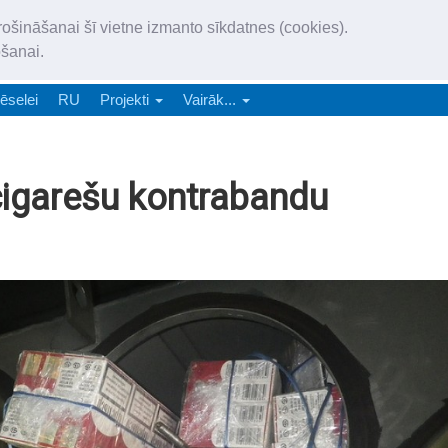
„Latgales Laiks” iznāk latv
rošināšanai šī vietne izmanto sīkdatnes (cookies).
„Latgales Laiks” latviešu valodā aptver Daugavpils valstspilsētu, Augš
ošanai.
e-abonēšana
Abonēšana
Reklāma
Sludi
ēselei
RU
Projekti
Vairāk...
cigarešu kontrabandu