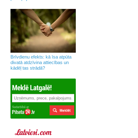
Brīvdienu efekts: kā īsa atpūta
divatā atdzīvina attiecības un
kādēļ tas strādā?