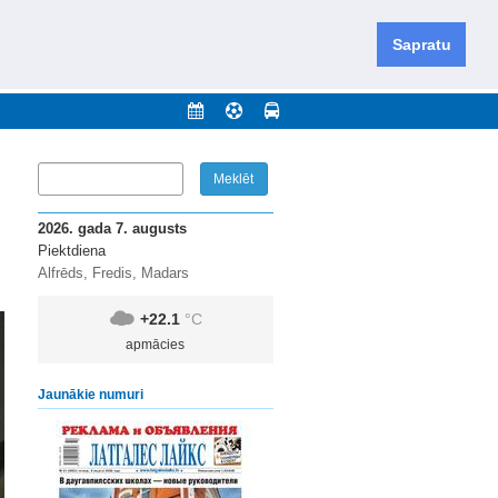
iešu un krievu valodās visā Dienvidlatgalē un Sēlijā,
daugavas novadu un apkārtējos novadus un pilsētas.
Sapratu
nājumi
Arhīvs
Kontakti
2026. gada 7. augusts
Piektdiena
Alfrēds, Fredis, Madars
+22.1
°C
apmācies
Jaunākie numuri