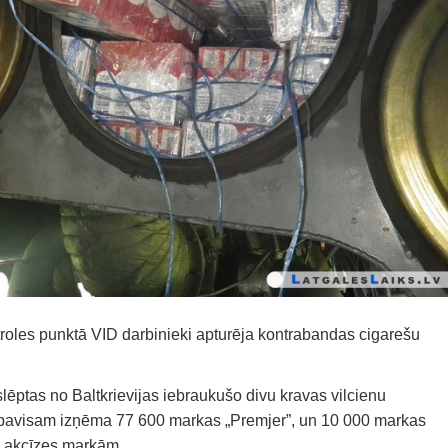
troles punktā VID darbinieki apturēja kontrabandas cigarešu
lēptas no Baltkrievijas iebraukušo divu kravas vilcienu
ki pavisam izņēma 77 600 markas „Premjer”, un 10 000 markas
as akcīzes markām.