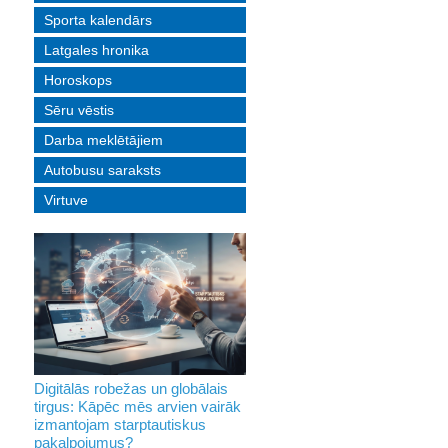
Sporta kalendārs
Latgales hronika
Horoskops
Sēru vēstis
Darba meklētājiem
Autobusu saraksts
Virtuve
Digitālās robežas un globālais
tirgus: Kāpēc mēs arvien vairāk
izmantojam starptautiskus
pakalpojumus?