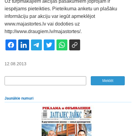
Uz turpmākajiem akcijas pasākumiem joprojām ir
iespējams pieteikties. Pieteikuma anketu un plašāku
informāciju par akciju var iegūt apmeklējot
www.majastortes.lv vai dodoties uz
http://www.draugiem.lv/majastortes/.
12.08.2013
Jaunākie numuri