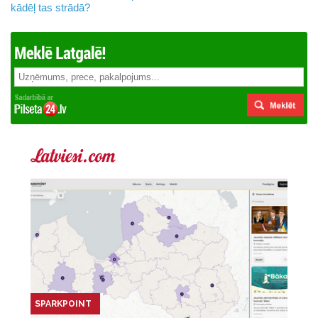
kādēļ tas strādā?