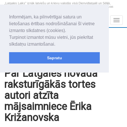
„Latgales Laiks” iznāk latviešu un krievu valodās visā Dienvidlatgalē un Sēlijā,
„Latgales Laiks” latviešu valodā aptver Daugavpils valstspilsētu, Augšdaugavas
novadu un apkārtējos novadus un pilsētas.
Informējam, ka pilnvērtīgai satura un
Sadaļas
Navig
lietošanas ērtības nodrošināšanai šī vietne
izmanto sīkdatnes (cookies).
2026. gada 8. augusts
+18.9
°C
Turpinot izmantot mūsu vietni, jūs piekrītat
Sestdiena
apmācies
sīkdatņu izmantošanai.
Mudīte, Vladislava, Vladislavs
Sapratu
Raksti
Noderīgi
Par Latgales novada
raksturīgākās tortes
autori atzīta
mājsaimniece Ērika
Križanovska