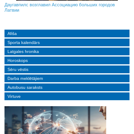
На границе с Беларусью ждут усиления
Даугавпилс возглавил Ассоциацию больших городов
Инвалидность — не приговор: «Mediastrims» расскажет
Латвии
реальные истории людей с ограниченными возможностями
Afiša
Sporta kalendārs
Latgales hronika
Horoskops
Sēru vēstis
Darba meklētājiem
Autobusu saraksts
Virtuve