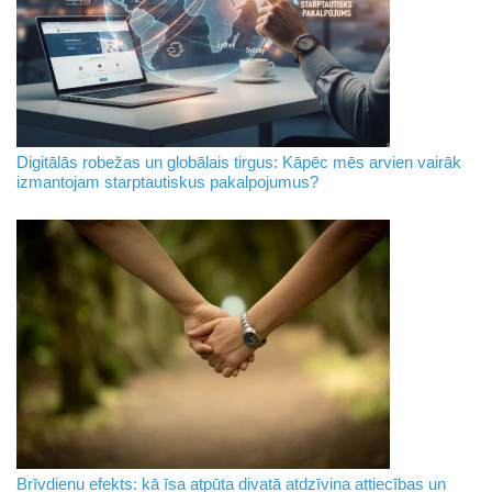
Digitālās robežas un globālais tirgus: Kāpēc mēs arvien vairāk
izmantojam starptautiskus pakalpojumus?
Brīvdienu efekts: kā īsa atpūta divatā atdzīvina attiecības un