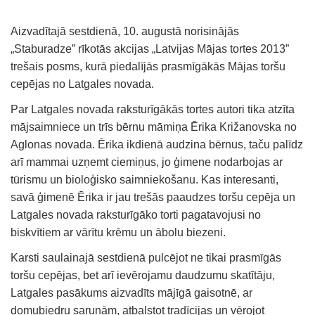
Aizvadītajā sestdienā, 10. augustā norisinājās
„Staburadze” rīkotās akcijas „Latvijas Mājas tortes 2013”
trešais posms, kurā piedalījās prasmīgākās Mājas toršu
cepējas no Latgales novada.
Par Latgales novada raksturīgākās tortes autori tika atzīta
mājsaimniece un trīs bērnu māmiņa Ērika Križanovska no
Aglonas novada. Ērika ikdienā audzina bērnus, taču palīdz
arī mammai uzņemt ciemiņus, jo ģimene nodarbojas ar
tūrismu un bioloģisko saimniekošanu. Kas interesanti,
savā ģimenē Ērika ir jau trešās paaudzes toršu cepēja un
Latgales novada raksturīgāko torti pagatavojusi no
biskvītiem ar vārītu krēmu un ābolu biezeni.
Karsti saulainajā sestdienā pulcējot ne tikai prasmīgās
toršu cepējas, bet arī ievērojamu daudzumu skatītāju,
Latgales pasākums aizvadīts mājīgā gaisotnē, ar
domubiedru sarunām, atbalstot tradīcijas un vērojot