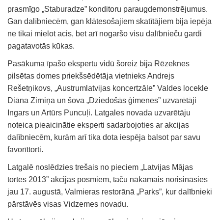
prasmīgo „Staburadze” konditoru paraugdemonstrējumus.
Gan dalībniecēm, gan klātesošajiem skatītājiem bija iepēja
ne tikai mielot acis, bet arī nogaršo visu dalībnieču gardi
pagatavotās kūkas.
Pasākuma īpašo ekspertu vidū šoreiz bija Rēzeknes
pilsētas domes priekšsēdētāja vietnieks Andrejs
Rešetņikovs, „Austrumlatvijas koncertzāle” Valdes locekle
Diāna Zirniņa un šova „Dziedošās ģimenes” uzvarētāji
Ingars un Artūrs Puncuļi. Latgales novada uzvarētāju
noteica pieaicinātie eksperti sadarbojoties ar akcijas
dalībniecēm, kurām arī tika dota iespēja balsot par savu
favorīttorti.
Latgalē noslēdzies trešais no pieciem „Latvijas Mājas
tortes 2013” akcijas posmiem, taču nākamais norisināsies
jau 17. augustā, Valmieras restorānā „Parks”, kur dalībnieki
pārstāvēs visas Vidzemes novadu.