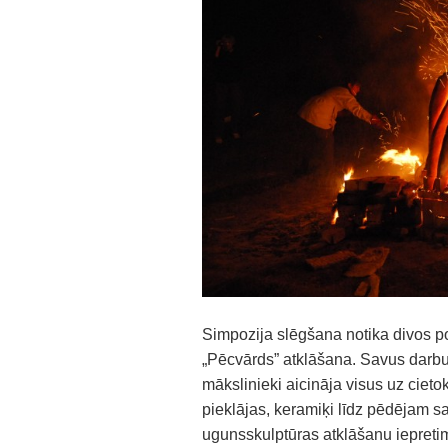
Simpozija slēgšana notika divos p
„Pēcvārds” atklāšana. Savus darbus
mākslinieki aicināja visus uz cie
pieklājas, keramiķi līdz pēdējam s
ugunsskulptūras atklāšanu iepret