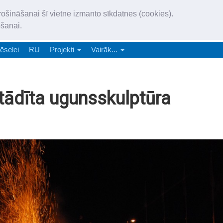
„Latgales Laiks” iznāk latv
rošināšanai šī vietne izmanto sīkdatnes (cookies).
„Latgales Laiks” latviešu valodā aptver Daugavpils valstspilsētu, Augš
ošanai.
e-abonēšana
Abonēšana
Reklāma
Sludi
ēselei
RU
Projekti
Vairāk...
stādīta ugunsskulptūra