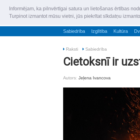
Informējam, ka pilnvērtīgai satura un lietošanas ērtības nod
Turpinot izmantot mūsu vietni, jūs piekrītat sīkdatņu izmant
Sabiedrība
Izglītība
Kultūra
Dv
Raksti
Sabiedrība
Cietoksnī ir uz
Autors:
Jeļena Ivancova