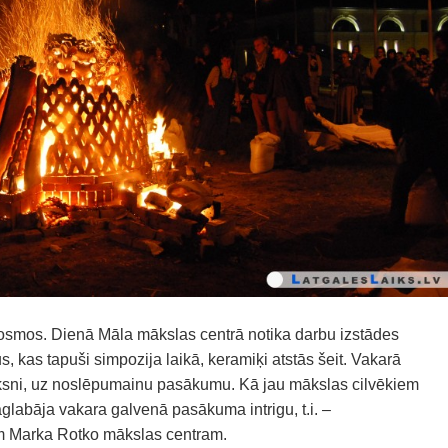
osmos. Dienā Māla mākslas centrā notika darbu izstādes
, kas tapuši simpozija laikā, keramiķi atstās šeit. Vakarā
toksni, uz noslēpumainu pasākumu. Kā jau mākslas cilvēkiem
aglabāja vakara galvenā pasākuma intrigu, t.i. –
im Marka Rotko mākslas centram.