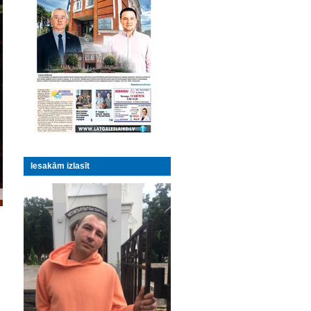
Iesakām izlasīt