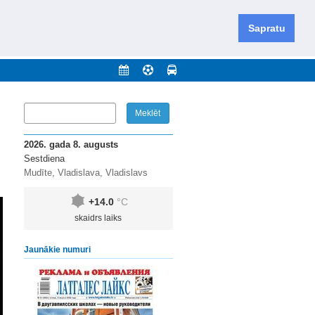
iešu un krievu valodās visā Dienvidlatgalē un Sēlijā,
daugavas novadu un apkārtējos novadus un pilsētas.
Sapratu
nājumi
Arhīvs
Kontakti
2026. gada 8. augusts
Sestdiena
Mudīte, Vladislava, Vladislavs
+14.0
°C
skaidrs laiks
Jaunākie numuri