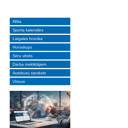
Afiša
Sporta kalendārs
Latgales hronika
Horoskops
Sēru vēstis
Darba meklētājiem
Autobusu saraksts
Virtuve