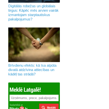
Digitālās robežas un globālais
tirgus: Kāpēc mēs arvien vairāk
izmantojam starptautiskus
pakalpojumus?
Brīvdienu efekts: kā īsa atpūta
divatā atdzīvina attiecības un
kādēļ tas strādā?