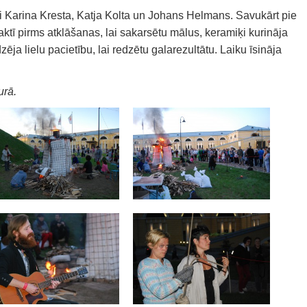
ari Karina Kresta, Katja Kolta un Johans Helmans. Savukārt pie
aktī pirms atklāšanas, lai sakarsētu mālus, keramiķi kurināja
zēja lielu pacietību, lai redzētu galarezultātu. Laiku īsināja
urā.