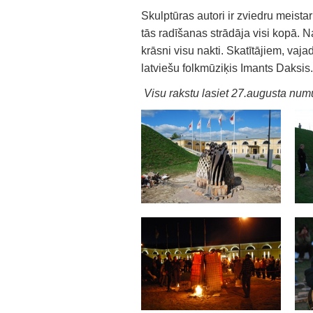
Skulptūras autori ir zviedru meist
tās radīšanas strādāja visi kopā. N
krāsni visu nakti. Skatītājiem, vajad
latviešu folkmūziķis Imants Daksis.
Visu rakstu lasiet 27.augusta num