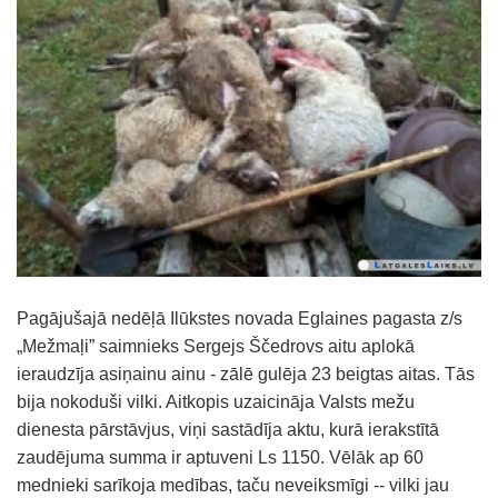
Pagājušajā nedēļā Ilūkstes novada Eglaines pagasta z/s
„Mežmaļi” saimnieks Sergejs Ščedrovs aitu aplokā
ieraudzīja asiņainu ainu - zālē gulēja 23 beigtas aitas. Tās
bija nokoduši vilki. Aitkopis uzaicināja Valsts mežu
dienesta pārstāvjus, viņi sastādīja aktu, kurā ierakstītā
zaudējuma summa ir aptuveni Ls 1150. Vēlāk ap 60
mednieki sarīkoja medības, taču neveiksmīgi -- vilki jau