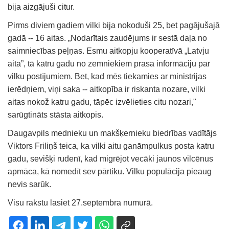
bija aizgājuši citur.
Pirms diviem gadiem vilki bija nokoduši 25, bet pagājušajā
gadā -- 16 aitas. „Nodarītais zaudējums ir sestā daļa no
saimniecības peļņas. Esmu aitkopju kooperatīvā „Latvju
aita”, tā katru gadu no zemniekiem prasa informāciju par
vilku postījumiem. Bet, kad mēs tiekamies ar ministrijas
ierēdņiem, viņi saka -- aitkopība ir riskanta nozare, vilki
aitas nokož katru gadu, tāpēc izvēlieties citu nozari,"
sarūgtināts stāsta aitkopis.
Daugavpils mednieku un makšķernieku biedrības vadītājs
Viktors Friliņš teica, ka vilki aitu ganāmpulkus posta katru
gadu, sevišķi rudenī, kad migrējot vecāki jaunos vilcēnus
apmāca, kā nomedīt sev pārtiku. Vilku populācija pieaug
nevis sarūk.
Visu rakstu lasiet 27.septembra numurā.