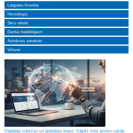
Latgales hronika
Horoskops
Sēru vēstis
Darba meklētājiem
Autobusu saraksts
Virtuve
Digitālās robežas un globālais tirgus: Kāpēc mēs arvien vairāk