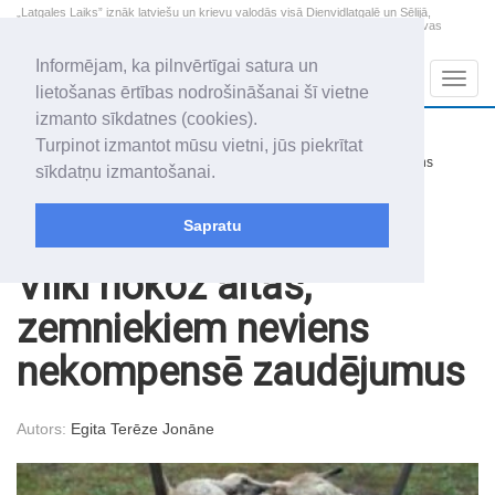
„Latgales Laiks” iznāk latviešu un krievu valodās visā Dienvidlatgalē un Sēlijā,
„Latgales Laiks” latviešu valodā aptver Daugavpils valstspilsētu, Augšdaugavas
novadu un apkārtējos novadus un pilsētas.
Informējam, ka pilnvērtīgai satura un
Sadaļas
Navig
lietošanas ērtības nodrošināšanai šī vietne
izmanto sīkdatnes (cookies).
2026. gada 8. augusts
+14.5
°C
Turpinot izmantot mūsu vietni, jūs piekrītat
Sestdiena
nedaudz mākoņains
sīkdatņu izmantošanai.
Mudīte, Vladislava, Vladislavs
Sapratu
Raksti
Sabiedrība
Vilki nokož aitas,
zemniekiem neviens
nekompensē zaudējumus
Autors:
Egita Terēze Jonāne