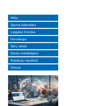
Afiša
Sporta kalendārs
Latgales hronika
Horoskops
Sēru vēstis
Darba meklētājiem
Autobusu saraksts
Virtuve