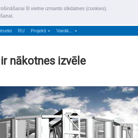
„Latgales Laiks” iznāk latv
rošināšanai šī vietne izmanto sīkdatnes (cookies).
„Latgales Laiks” latviešu valodā aptver Daugavpils valstspilsētu, Augš
ošanai.
e-abonēšana
Abonēšana
Reklāma
Sludi
ēselei
RU
Projekti
Vairāk...
 ir nākotnes izvēle