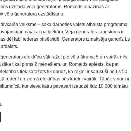
mums uzstāda vēja ģeneratorus. Romalds iepazinās ar
W vēja ģeneratora uzstādīšanu.
divkārša veiksme – sāka darboties valsts atbalsta programma
zīvojamajai mājai ar palīgēkām. Vēja ģeneratora augstums ir
as dēļ labi iederas pilsētvidē. Ģenerators izmaksāja gandrīz Ls
 atbalsts.
ģenerators elektrību sāk ražot pie vēja ātruma 5 un vairāk m/s.
 uzlika tikai pirms 2 mēnešiem, un Romalds aplēsis, ka pat
lektrības tiek saražots tik daudz, ka rēķini ir sarukuši no Ls 50
jā rudenī un ziemā elektrības būs krietni vairāk. Tāpēc viņam ir
 siltumnīcā, kur sieva katru pavasari izaudzē līdz 10 000 tomātu
.