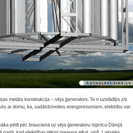
ejas metāla konstrukcija -- vēja ģenerators. To ir uzstādījis z/s
is ar domu, ka, sadārdzinoties energoresursiem, elektrību var
sāka pētīt pēc brauciena uz vēja ģeneratoru rūpnīcu Dānijā
gadā, kad elektrības rēķini pieauga atkal, viņš „Latgales