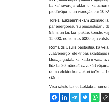
Laikā” ievēroja reklāmu, ka uzņē
piedāvājumu un vienojās par 10 K
Toreiz lauksaimniekam uzsmaidīja 
par energoresursu piesaistīšanu d
9,8m, un tas kompaktās konstrukcij
15 000, no tiem Ls 6000 bija valsts
Romalds Užulis pastāstīja, ka vēja 
„Latvenergo” elektrības skaitītājus
klusajā gadalaikā, kāda ir vasara, e
līdz Ls 20 mēnesī, savukārt vējaina
doma elektriskos apkuri ierīkot arī
stādu.
Visu rakstu lasiet 1.oktobra numurā