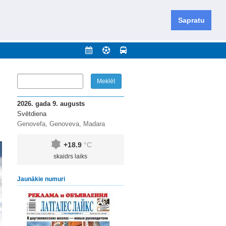
iešu un krievu valodās visā Dienvidlatgalē un Sēlijā,
daugavas novadu un apkārtējos novadus un pilsētas.
Sapratu
nājumi
Arhīvs
Kontakti
2026. gada 9. augusts
Svētdiena
Genovefa, Genoveva, Madara
+18.9
°C
skaidrs laiks
Jaunākie numuri