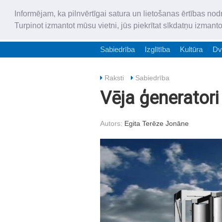
Informējam, ka pilnvērtīgai satura un lietošanas ērtības nod
Turpinot izmantot mūsu vietni, jūs piekrītat sīkdatņu izmant
Sabiedrība
Izglītība
Kultūra
Dv
Raksti
Sabiedrība
Vēja ģeneratori
Autors:
Egita Terēze Jonāne