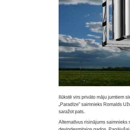
Ilūkstē virs privāto māju jumtiem sl
„Paradīze” saimnieks Romalds Užul
saražot pats.
Alternatīvus risinājums saimnieks 
deviņdesmitajos gados. Pagājušajā 