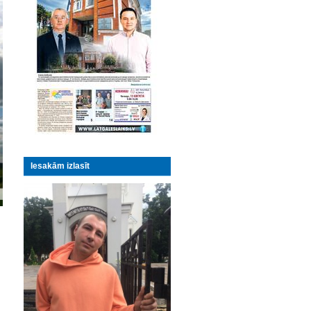
Iesakām izlasīt