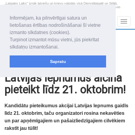
„Latgales Laiks” iznāk latviešu un krievu valodās visā Dienvidlatgalē un Sēlijā,
„Latgales Laiks” latviešu valodā aptver Daugavpils valstspilsētu, Augšdaugavas
novadu un apkārtējos novadus un pilsētas.
Informējam, ka pilnvērtīgai satura un
Sadaļas
Navig
lietošanas ērtības nodrošināšanai šī vietne
izmanto sīkdatnes (cookies).
2026. gada 9. augusts
+10.7
°C
Turpinot izmantot mūsu vietni, jūs piekrītat
Svētdiena
skaidrs laiks
sīkdatņu izmantošanai.
Genovefa, Genoveva, Madara
Sapratu
Raksti
Noderīgi
Latvijas lepnumus aicina
pieteikt līdz 21. oktobrim!
Kandidātu pieteikumus akcijai Latvijas lepnums gaidīs
līdz 21. oktobrim, taču organizatori rosina nekavēties
un par apņēmīgajiem un pašaizliedzīgajiem cilvēkiem
rakstīt jau tūlīt!