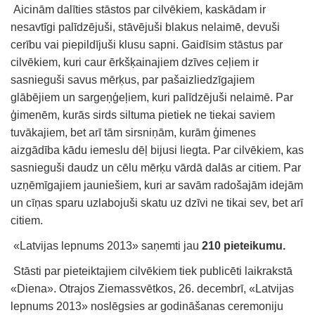
Aicinām dalīties stāstos par cilvēkiem, kaskādam ir
nesavtīgi palīdzējuši, stāvējuši blakus nelaimē, devuši
cerību vai piepildījuši klusu sapni. Gaidīsim stāstus par
cilvēkiem, kuri caur ērkšķainajiem dzīves ceļiem ir
sasnieguši savus mērķus, par pašaizliedzīgajiem
glābējiem un sargeņģeļiem, kuri palīdzējuši nelaimē. Par
ģimenēm, kurās sirds siltuma pietiek ne tiekai saviem
tuvākajiem, bet arī tām sirsniņām, kurām ģimenes
aizgādība kādu iemeslu dēļ bijusi liegta. Par cilvēkiem, kas
sasnieguši daudz un cēlu mērķu vārdā dalās ar citiem. Par
uzņēmīgajiem jauniešiem, kuri ar savām radošajām idejām
un cīņas sparu uzlabojuši skatu uz dzīvi ne tikai sev, bet arī
citiem.
«Latvijas lepnums 2013» saņemti jau
210 pieteikumu.
Stāsti par pieteiktajiem cilvēkiem tiek publicēti laikrakstā
«Diena». Otrajos Ziemassvētkos, 26. decembrī, «Latvijas
lepnums 2013» noslēgsies ar godināšanas ceremoniju