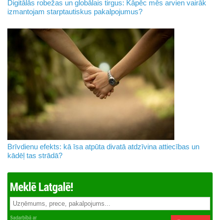
Digitālās robežas un globālais tirgus: Kāpēc mēs arvien vairāk
izmantojam starptautiskus pakalpojumus?
Brīvdienu efekts: kā īsa atpūta divatā atdzīvina attiecības un
kādēļ tas strādā?