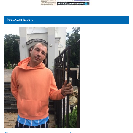
Iesakām izlasīt