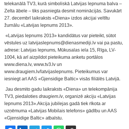
telekanālā TV3, kurā simboliskā Latvijas lepnuma balva –
Zelta ābele – tiks pasniegta desmit nominācijās. Savukārt
27. decembrī laikraksts «Diena» izdos akcijai veltītu
žurnālu «Latvijas lepnums 2013».
«Latvijas lepnums 2013» kandidātus var pieteikt, sūtot
vēstules uz latvijaslepnums@dienasmediji.lv vai pa pastu,
adrese: Latvijas lepnums
,
Mūkusalas iela 15, Rīga, LV-
1004, kā arī aizpildot pieteikuma anketu portālos
www.diena.lv, www.tv3.lv un
www.draugiem.lv/latvijaslepnums. Pieteikumus var
iesniegt arī AAS «Gjensidige Baltic» visās filiālēs Latvijā.
Jau desmito gadu laikraksts «Diena» un telekompānija
TV3, piedaloties
draugiem.lv
, organizē akciju «Latvijas
lepnums 2013».Akcija jubilejas gadā tiek rīkota ar
uzņēmuma «Latvijas Mobilais telefons» gādību un AAS
«Gjensidige Baltic» atbalstu.