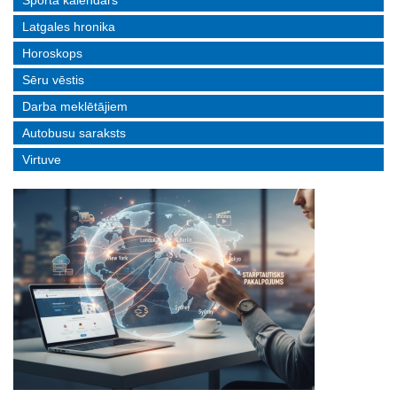
Sporta kalendārs
Latgales hronika
Horoskops
Sēru vēstis
Darba meklētājiem
Autobusu saraksts
Virtuve