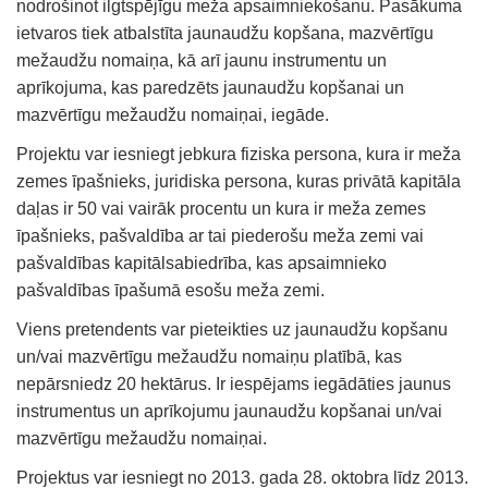
nodrošinot ilgtspējīgu meža apsaimniekošanu. Pasākuma
ietvaros tiek atbalstīta jaunaudžu kopšana, mazvērtīgu
mežaudžu nomaiņa, kā arī jaunu instrumentu un
aprīkojuma, kas paredzēts jaunaudžu kopšanai un
mazvērtīgu mežaudžu nomaiņai, iegāde.
Projektu var iesniegt jebkura fiziska persona, kura ir meža
zemes īpašnieks, juridiska persona, kuras privātā kapitāla
daļas ir 50 vai vairāk procentu un kura ir meža zemes
īpašnieks, pašvaldība ar tai piederošu meža zemi vai
pašvaldības kapitālsabiedrība, kas apsaimnieko
pašvaldības īpašumā esošu meža zemi.
Viens pretendents var pieteikties uz jaunaudžu kopšanu
un/vai mazvērtīgu mežaudžu nomaiņu platībā, kas
nepārsniedz 20 hektārus. Ir iespējams iegādāties jaunus
instrumentus un aprīkojumu jaunaudžu kopšanai un/vai
mazvērtīgu mežaudžu nomaiņai.
Projektus var iesniegt no 2013. gada 28. oktobra līdz 2013.