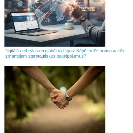
Digitālās robežas un globālais tirgus: Kāpēc mēs arvien vairāk
izmantojam starptautiskus pakalpojumus?