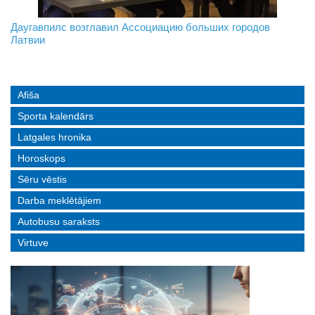
На границе с Беларусью ждут усиления
Даугавпилс возглавил Ассоциацию больших городов
Инвалидность — не приговор: «Mediastrims» расскажет
Латвии
реальные истории людей с ограниченными возможностями
Afiša
Sporta kalendārs
Latgales hronika
Horoskops
Sēru vēstis
Darba meklētājiem
Autobusu saraksts
Virtuve