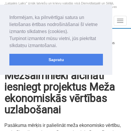
„Latgales Laiks” iznāk latviešu un krievu valodās visā Dienvidlatgalē un Sēlijā,
„Latgales Laiks” latviešu valodā aptver Daugavpils valstspilsētu, Augšdaugavas
novadu un apkārtējos novadus un pilsētas.
Informējam, ka pilnvērtīgai satura un
Sadaļas
Navig
lietošanas ērtības nodrošināšanai šī vietne
izmanto sīkdatnes (cookies).
2026. gada 8. augusts
+12.3
°C
Turpinot izmantot mūsu vietni, jūs piekrītat
Sestdiena
nedaudz mākoņains
sīkdatņu izmantošanai.
Mudīte, Vladislava, Vladislavs
Sapratu
Raksti
Noderīgi
Mežsaimnieki aicināti
iesniegt projektus Meža
ekonomiskās vērtības
uzlabošanai
Pasākuma mērķis ir palielināt meža ekonomisko vērtību,