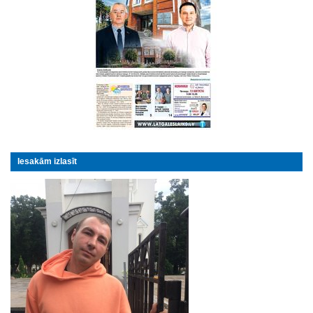
Iesakām izlasīt