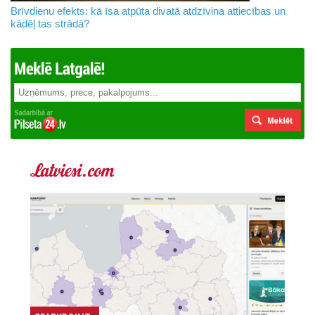
Brīvdienu efekts: kā īsa atpūta divatā atdzīvina attiecības un
kādēļ tas strādā?