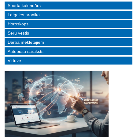
Sporta kalendārs
Latgales hronika
Horoskops
Sēru vēstis
Darba meklētājiem
Autobusu saraksts
Virtuve