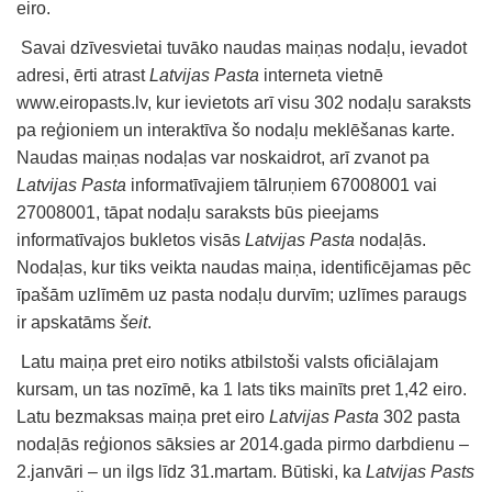
eiro.
Savai dzīvesvietai tuvāko naudas maiņas nodaļu, ievadot
adresi, ērti atrast
Latvijas Pasta
interneta vietnē
www.eiropasts.lv, kur ievietots arī visu 302 nodaļu saraksts
pa reģioniem un interaktīva šo nodaļu meklēšanas karte.
Naudas maiņas nodaļas var noskaidrot, arī zvanot pa
Latvijas Pasta
informatīvajiem tālruņiem 67008001 vai
27008001, tāpat nodaļu saraksts būs pieejams
informatīvajos bukletos visās
Latvijas Pasta
nodaļās.
Nodaļas, kur tiks veikta naudas maiņa, identificējamas pēc
īpašām uzlīmēm uz pasta nodaļu durvīm; uzlīmes paraugs
ir apskatāms
šeit
.
Latu maiņa pret eiro notiks atbilstoši valsts oficiālajam
kursam, un tas nozīmē, ka 1 lats tiks mainīts pret 1,42 eiro.
Latu bezmaksas maiņa pret eiro
Latvijas Pasta
302 pasta
nodaļās reģionos sāksies ar 2014.gada pirmo darbdienu –
2.janvāri – un ilgs līdz 31.martam. Būtiski, ka
Latvijas Pasts