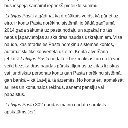
būs iespēja samainīt iepriekš pieteikto summu.
Latvijas Pasts
atgādina, ka drošākais veids, kā pāriet uz
eiro, ir konts Pasta norēķinu sistēmā, jo šādā gadījumā
2014.gada sākumā uz pasta nodaļu un atpakaļ no tās
nebūs jāpārvietojas ar skaidrās naudas uzkrājumiem. Visa
nauda, kas atradīsies Pasta norēķinu sistēmas kontos,
automātiski tiks konvertēta uz eiro. Konta atvēršana
jebkurā
Latvijas Pasta
nodaļā ir bez maksas, un no tā var
veikt bezskaidras naudas pārskaitījumus uz citas fiziskas
vai juridiskas personas kontu gan Pasta norēķinu sistēmā,
gan bankā – kā Latvijā, tā ārzemēs. No konta ērti apmaksāt
arī īres un komunālos rēķinus, saņemt pensiju vai
pabalstus.
Latvijas Pasta
302 naudas maiņu nodaļu saraksts
apskatāms
šeit
.