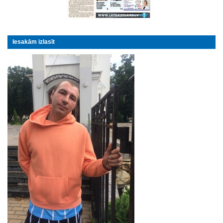
Iesakām izlasīt