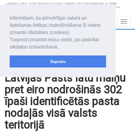
„Latgales Laiks” iznāk latviešu un krievu valodās visā Dienvidlatgalē un Sēlijā,
„Latgales Laiks” latviešu valodā aptver Daugavpils valstspilsētu, Augšdaugavas
novadu un apkārtējos novadus un pilsētas.
Informējam, ka pilnvērtīgai satura un
Sadaļas
Navig
lietošanas ērtības nodrošināšanai šī vietne
izmanto sīkdatnes (cookies).
2026. gada 9. augusts
+21.4
°C
Turpinot izmantot mūsu vietni, jūs piekrītat
Svētdiena
skaidrs laiks
sīkdatņu izmantošanai.
Genovefa, Genoveva, Madara
Sapratu
Raksti
Noderīgi
Latvijas Pasts latu maiņu
pret eiro nodrošinās 302
īpaši identificētās pasta
nodaļās visā valsts
teritorijā