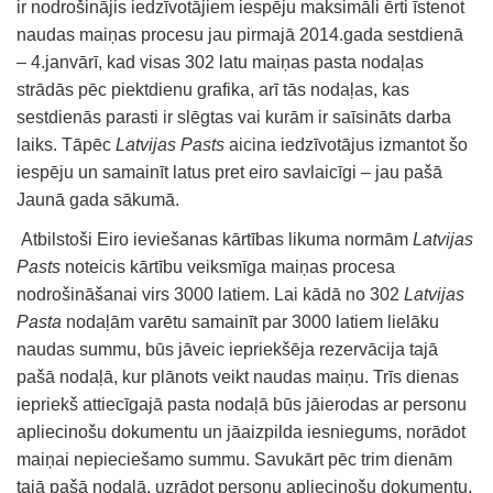
ir nodrošinājis iedzīvotājiem iespēju maksimāli ērti īstenot
naudas maiņas procesu jau pirmajā 2014.gada sestdienā
– 4.janvārī, kad visas 302 latu maiņas pasta nodaļas
strādās pēc piektdienu grafika, arī tās nodaļas, kas
sestdienās parasti ir slēgtas vai kurām ir saīsināts darba
laiks. Tāpēc
Latvijas Pasts
aicina iedzīvotājus izmantot šo
iespēju un samainīt latus pret eiro savlaicīgi – jau pašā
Jaunā gada sākumā.
Atbilstoši Eiro ieviešanas kārtības likuma normām
Latvijas
Pasts
noteicis kārtību veiksmīga maiņas procesa
nodrošināšanai virs 3000 latiem. Lai kādā no 302
Latvijas
Pasta
nodaļām varētu samainīt par 3000 latiem lielāku
naudas summu, būs jāveic iepriekšēja rezervācija tajā
pašā nodaļā, kur plānots veikt naudas maiņu. Trīs dienas
iepriekš attiecīgajā pasta nodaļā būs jāierodas ar personu
apliecinošu dokumentu un jāaizpilda iesniegums, norādot
maiņai nepieciešamo summu. Savukārt pēc trim dienām
tajā pašā nodaļā, uzrādot personu apliecinošu dokumentu,