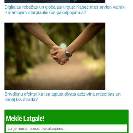
Digitālās robežas un globālais tirgus: Kāpēc mēs arvien vairāk
izmantojam starptautiskus pakalpojumus?
Brīvdienu efekts: kā īsa atpūta divatā atdzīvina attiecības un
kādēļ tas strādā?