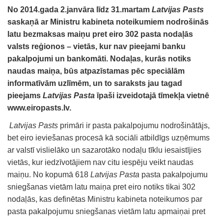
No 2014.gada 2.janvāra līdz 31.martam
Latvijas Pasts
saskaņā ar Ministru kabineta noteikumiem nodrošinās
latu bezmaksas maiņu pret eiro 302 pasta nodaļās
valsts reģionos – vietās, kur nav pieejami banku
pakalpojumi un bankomāti. Nodaļas, kurās notiks
naudas maiņa, būs atpazīstamas pēc speciālām
informatīvām uzlīmēm, un to saraksts jau tagad
pieejams
Latvijas Pasta
īpaši izveidotajā tīmekļa vietnē
www.eiropasts.lv.
Latvijas Pasts
primāri ir pasta pakalpojumu nodrošinātājs,
bet eiro ieviešanas procesā kā sociāli atbildīgs uzņēmums
ar valstī vislielāko un sazarotāko nodaļu tīklu iesaistījies
vietās, kur iedzīvotājiem nav citu iespēju veikt naudas
maiņu. No kopumā 618
Latvijas Pasta
pasta pakalpojumu
sniegšanas vietām latu maiņa pret eiro notiks tikai 302
nodaļās, kas definētas Ministru kabineta noteikumos par
pasta pakalpojumu sniegšanas vietām latu apmaiņai pret