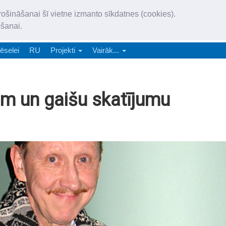
„Latgales Laiks” iznāk latv
rošināšanai šī vietne izmanto sīkdatnes (cookies).
„Latgales Laiks” latviešu valodā aptver Daugavpils valstspilsētu, Augš
ošanai.
e-abonēšana
Abonēšana
Reklāma
Sludi
ēselei
RU
Projekti
Vairāk...
m un gaišu skatījumu