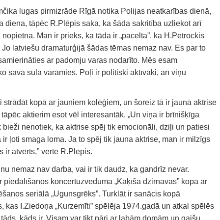
ika lugas pirmizrāde Rīgā notika Polijas neatkarības dienā,
a diena, tāpēc R.Plēpis saka, ka šāda sakritība uzliekot arī
i nopietna. Man ir prieks, ka tāda ir „pacelta”, ka H.Petrockis
u. Jo latviešu dramaturģijā šādas tēmas nemaz nav. Es par to
ar samierināties ar padomju varas nodarīto. Mēs esam
o savā sulā vārāmies. Poļi ir politiski aktīvāki, arī viņu
 strādāt kopā ar jauniem kolēģiem, un šoreiz tā ir jaunā aktrise
 tāpēc aktierim esot vēl interesantāk. „Un viņa ir brīnišķīga
 bieži nenotiek, ka aktrise spēj tik emocionāli, dziļi un patiesi
 ir ļoti smaga loma. Ja to spēj tik jauna aktrise, man ir milzīgs
ks ir atvērts,” vērtē R.Plēpis.
i nu nemaz nav darba, vai ir tik daudz, ka gandrīz nevar.
ar piedalīšanos koncertuzvedumā „Kaķīša dzirnavas” kopā ar
ēšanos seriālā „Ugunsgrēks”. Turklāt ir sanācis kopā
s, kas I.Ziedoņa „Kurzemīti” spēlēja 1974.gadā un atkal spēlēs
 tāds, kāds ir. Visam var tikt pāri ar labām domām un gaišu