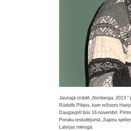
Jaunajā izrādē „Nirnberga. 2013.” p
Rūdolfs Plēpis, kam režisors Harijs
Daugavpilī būs 16.novembrī. Pirms
Poruku iestudējumā „Sapņu spēles 
Latvijas mērogā.