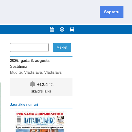
iešu un krievu valodās visā Dienvidlatgalē un Sēlijā,
daugavas novadu un apkārtējos novadus un pilsētas.
Sapratu
nājumi
Arhīvs
Kontakti
2026. gada 8. augusts
Sestdiena
Mudīte, Vladislava, Vladislavs
+12.4
°C
skaidrs laiks
Jaunākie numuri