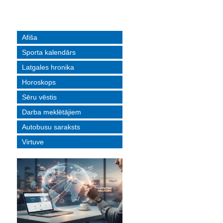
Afiša
Sporta kalendārs
Latgales hronika
Horoskops
Sēru vēstis
Darba meklētājiem
Autobusu saraksts
Virtuve