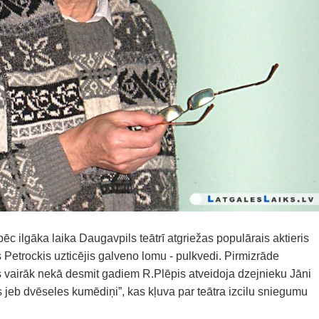
ēc ilgāka laika Daugavpils teātrī atgriežas populārais aktieris
 Petrockis uzticējis galveno lomu - pulkvedi. Pirmizrāde
 vairāk nekā desmit gadiem R.Plēpis atveidoja dzejnieku Jāni
jeb dvēseles kumēdiņi”, kas kļuva par teātra izcilu sniegumu