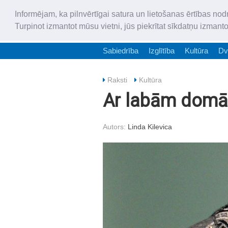
Informējam, ka pilnvērtīgai satura un lietošanas ērtības nod
Turpinot izmantot mūsu vietni, jūs piekrītat sīkdatņu izmant
Sabiedrība
Izglītība
Kultūra
Dv
Raksti
Kultūra
Ar labām domā
Autors:
Linda Kilevica