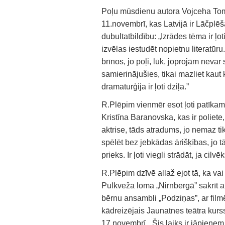
Poļu mūsdienu autora Vojceha Tomč
11.novembrī, kas Latvijā ir Lāčplēš
dubultatbildību: „Izrādes tēma ir ļot
izvēlas iestudēt nopietnu literatūr
brīnos, jo poļi, lūk, joprojām nev
samierinājušies, tikai mazliet kaut k
dramaturģija ir ļoti dziļa.”
R.Plēpim vienmēr esot ļoti patīkami
Kristīna Baranovska, kas ir poliete,
aktrise, tāds atradums, jo nemaz tik
spēlēt bez jebkādas ārišķības, jo tā
prieks. Ir ļoti viegli strādāt, ja cilvē
R.Plēpim dzīvē allaž ejot tā, ka va
Pulkveža loma „Nirnbergā” sakrīt 
bērnu ansambli „Podziņas”, ar film
kādreizējais Jaunatnes teātra kurs
17.novembrī. „Šis laiks ir jāpieņem