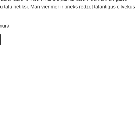
 tālu netiksi. Man vienmēr ir prieks redzēt talantīgus cilvēkus
murā.