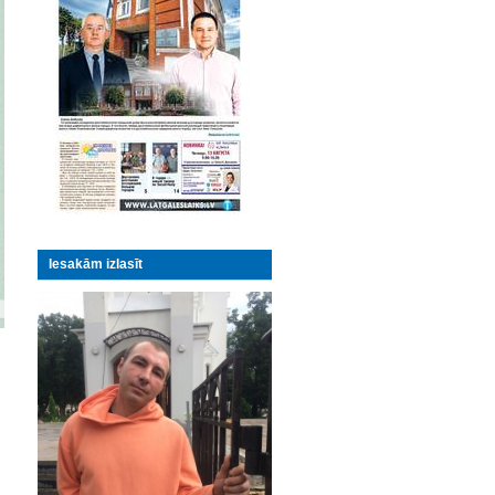
Iesakām izlasīt