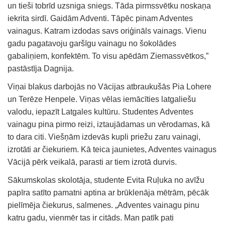
un tieši tobrīd uzsniga sniegs. Tāda pirmssvētku noskaņa
iekrita sirdī. Gaidām Adventi. Tāpēc pinam Adventes
vainagus. Katram izdodas savs oriģināls vainags. Vienu
gadu pagatavoju garšīgu vainagu no šokolādes
gabaliņiem, konfektēm. To visu apēdām Ziemassvētkos,”
pastāstīja Dagnija.
Viņai blakus darbojās no Vācijas atbraukušās Pia Lohere
un Terēze Henpele. Viņas vēlas iemācīties latgaliešu
valodu, iepazīt Latgales kultūru. Studentes Adventes
vainagu pina pirmo reizi, iztaujādamas un vērodamas, kā
to dara citi. Viešņām izdevās kupli priežu zaru vainagi,
izrotāti ar čiekuriem. Kā teica jaunietes, Adventes vainagus
Vācijā pērk veikalā, parasti ar tiem izrotā durvis.
Sākumskolas skolotāja, studente Evita Ruļuka no avīžu
papīra satīto pamatni aptina ar brūklenāja mētrām, pēcāk
pielīmēja čiekurus, salmenes. „Adventes vainagu pinu
katru gadu, vienmēr tas ir citāds. Man patīk pati