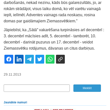
darbošanās, nekad nezinu, kāds būs galarezultāts, jo, ar
rokām strādājot, visus laiku domā, ko vēl varētu vainagā
iepīt, ielīmēt. Adventes vainags rada noskaņu, rosina
domas par gaidāmajiem Ziemassvētkiem.”
Jāpiebilst, ka „Sātā” vakarēšana turpināsies arī decembrī :
3. decembrī mācīsies adīt, 5. decembrī - tamborēt, 10.
decembrī - darināt puzurus un 17. decembrī - veidot
Ziemassvētku rotājumus, dāvanas un citus darbiņus.
29.11.2013
Jaunākie numuri