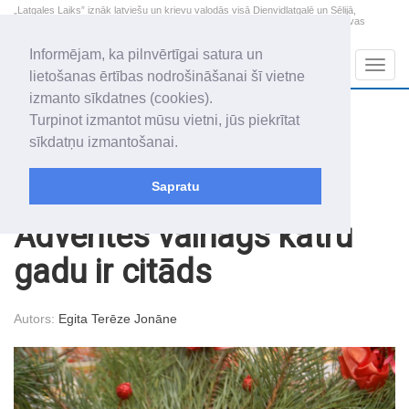
„Latgales Laiks” iznāk latviešu un krievu valodās visā Dienvidlatgalē un Sēlijā,
„Latgales Laiks” latviešu valodā aptver Daugavpils valstspilsētu, Augšdaugavas
novadu un apkārtējos novadus un pilsētas.
Informējam, ka pilnvērtīgai satura un
Sadaļas
Navig
lietošanas ērtības nodrošināšanai šī vietne
izmanto sīkdatnes (cookies).
2026. gada 8. augusts
+18.9
°C
Turpinot izmantot mūsu vietni, jūs piekrītat
Sestdiena
apmācies
sīkdatņu izmantošanai.
Mudīte, Vladislava, Vladislavs
Sapratu
Raksti
Sabiedrība
Adventes vainags katru
gadu ir citāds
Autors:
Egita Terēze Jonāne