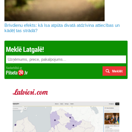
Brīvdienu efekts: kā īsa atpūta divatā atdzīvina attiecības un
kādēļ tas strādā?