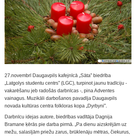
27.novembrī Daugavpils kafejnīcā „Sāta” biedrība
„Latgolys studentu centrs” (LGC), turpinot jaunu tradīciju -
vakarēšanu jeb radošās darbnīcas -, pina Adventes
vainagus. Muzikāli darbošanos pavadīja Daugavpils
novada kultūras centra folkloras kopa „Dyrbyni”.
Darbnīcu idejas autore, biedrības vadītāja Dagnija
Bramane ķērās pie darba pirmā. „Pa dienu aizskrējām uz
mežu, salasījām priežu zarus, brūklenāju mētras, čiekurus,