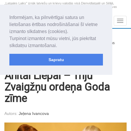
„Latgales Laiks” iznāk latviešu un krievu valodās visā Dienvidlatgalē un Sēlijā,
„Latgales Laiks” latviešu valodā aptver Daugavpils valstspilsētu, Augšdaugavas
novadu un apkārtējos novadus un pilsētas.
Informējam, ka pilnvērtīgai satura un
Sadaļas
Navig
lietošanas ērtības nodrošināšanai šī vietne
izmanto sīkdatnes (cookies).
2026. gada 8. augusts
+14.4
°C
Turpinot izmantot mūsu vietni, jūs piekrītat
Sestdiena
nedaudz mākoņains
sīkdatņu izmantošanai.
Mudīte, Vladislava, Vladislavs
Sapratu
Raksti
Sabiedrība
Anitai Liepai – Triju
Zvaigžņu ordeņa Goda
zīme
Autors:
Jeļena Ivancova