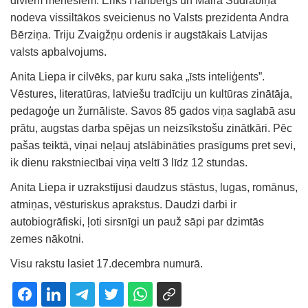
diviem mēnešiem. Ēriks Hānbergs un Maira Sudrabiņa
nodeva vissiltākos sveicienus no Valsts prezidenta Andra
Bērziņa. Triju Zvaigžņu ordenis ir augstākais Latvijas
valsts apbalvojums.
Anita Liepa ir cilvēks, par kuru saka „īsts inteliģents”.
Vēstures, literatūras, latviešu tradīciju un kultūras zinātāja,
pedagoģe un žurnāliste. Savos 85 gados viņa saglabā asu
prātu, augstas darba spējas un neizsīkstošu zinātkāri. Pēc
pašas teiktā, viņai neļauj atslābināties prasīgums pret sevi,
ik dienu rakstniecībai viņa veltī 3 līdz 12 stundas.
Anita Liepa ir uzrakstījusi daudzus stāstus, lugas, romānus,
atmiņas, vēsturiskus aprakstus. Daudzi darbi ir
autobiogrāfiski, ļoti sirsnīgi un pauž sāpi par dzimtās
zemes nākotni.
Visu rakstu lasiet 17.decembra numurā.