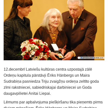
12.decembrī Latviešu kultūras centra uzpostajā zālē
Ordeņu kapitula pārstāvji Ēriks Hānbergs un Maira
Sudrabiņa pasniedza Triju zvaigžņu ordeņa zeltīto goda
zīmi rakstniecei, sabiedriskajai darbiniecei un Goda
daugavpilietei Anitai Liepai.
Lēmums par apbalvojuma piešķiršanu tika pieņemts pirms