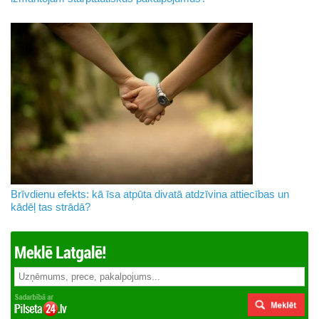
Brīvdienu efekts: kā īsa atpūta divatā atdzīvina attiecības un
kādēļ tas strādā?