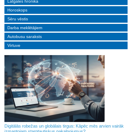
Latgales hronika
Horoskops
Sēru vēstis
Darba meklētājiem
Autobusu saraksts
Virtuve
Digitālās robežas un globālais tirgus: Kāpēc mēs arvien vairāk
izmantojam starptautiskus pakalpojumus?