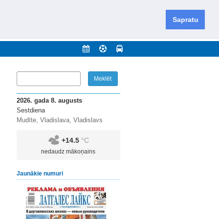
iešu un krievu valodās visā Dienvidlatgalē un Sēlijā,
daugavas novadu un apkārtējos novadus un pilsētas.
Sapratu
nājumi
Arhīvs
Kontakti
2026. gada 8. augusts
Sestdiena
Mudīte, Vladislava, Vladislavs
+14.5
°C
nedaudz mākoņains
Jaunākie numuri