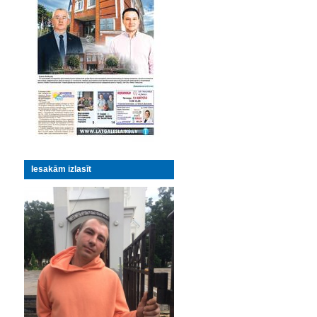
Iesakām izlasīt