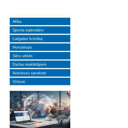
Afiša
Sporta kalendārs
Latgales hronika
Horoskops
Sēru vēstis
Darba meklētājiem
Autobusu saraksts
Virtuve