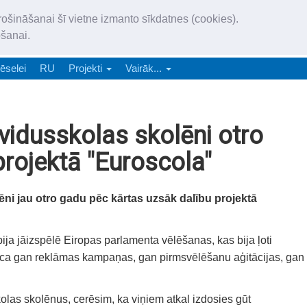
„Latgales Laiks” iznāk latv
rošināšanai šī vietne izmanto sīkdatnes (cookies).
„Latgales Laiks” latviešu valodā aptver Daugavpils valstspilsētu, Augš
ošanai.
e-abonēšana
Abonēšana
Reklāma
Sludi
ēselei
RU
Projekti
Vairāk...
vidusskolas skolēni otro
rojektā "Euroscola"
ni jau otro gadu pēc kārtas uzsāk dalību projektā
bija jāizspēlē Eiropas parlamenta vēlēšanas, kas bija ļoti
 veica gan reklāmas kampaņas, gan pirmsvēlēšanu aģitācijas, gan
olas skolēnus, cerēsim, ka viņiem atkal izdosies gūt