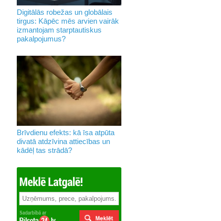
Digitālās robežas un globālais
tirgus: Kāpēc mēs arvien vairāk
izmantojam starptautiskus
pakalpojumus?
Brīvdienu efekts: kā īsa atpūta
divatā atdzīvina attiecības un
kādēļ tas strādā?