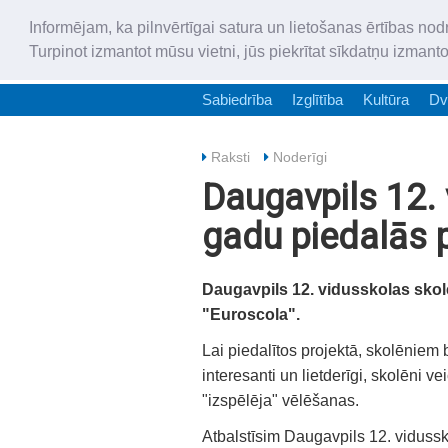
Informējam, ka pilnvērtīgai satura un lietošanas ērtības nod
Turpinot izmantot mūsu vietni, jūs piekrītat sīkdatņu izmant
Sabiedrība
Izglītība
Kultūra
Dv
Raksti
Noderīgi
Daugavpils 12. 
gadu piedalās p
Daugavpils 12. vidusskolas skolē
"Euroscola".
Lai piedalītos projektā, skolēniem 
interesanti un lietderīgi, skolēni
"izspēlēja" vēlēšanas.
Atbalstīsim Daugavpils 12. vidussk