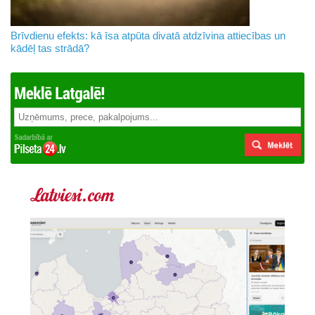
Brīvdienu efekts: kā īsa atpūta divatā atdzīvina attiecības un
kādēļ tas strādā?