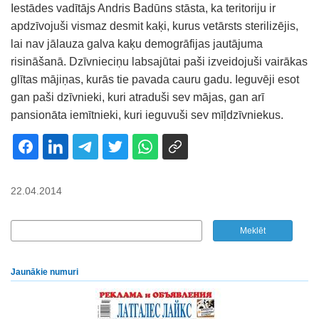
Iestādes vadītājs Andris Badūns stāsta, ka teritoriju ir
apdzīvojuši vismaz desmit kaķi, kurus vetārsts sterilizējis,
lai nav jālauza galva kaķu demogrāfijas jautājuma
risināšanā. Dzīvnieciņu labsajūtai paši izveidojuši vairākas
glītas mājiņas, kurās tie pavada cauru gadu. Ieguvēji esot
gan paši dzīvnieki, kuri atraduši sev mājas, gan arī
pansionāta iemītnieki, kuri ieguvuši sev mīļdzīvniekus.
22.04.2014
Jaunākie numuri