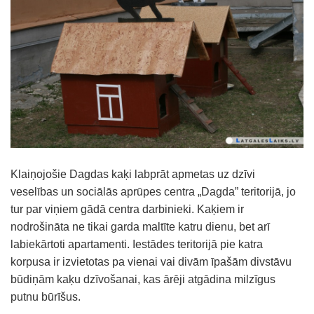
Klaiņojošie Dagdas kaķi labprāt apmetas uz dzīvi
veselības un sociālās aprūpes centra „Dagda” teritorijā, jo
tur par viņiem gādā centra darbinieki. Kaķiem ir
nodrošināta ne tikai garda maltīte katru dienu, bet arī
labiekārtoti apartamenti. Iestādes teritorijā pie katra
korpusa ir izvietotas pa vienai vai divām īpašām divstāvu
būdiņām kaķu dzīvošanai, kas ārēji atgādina milzīgus
putnu būrīšus.