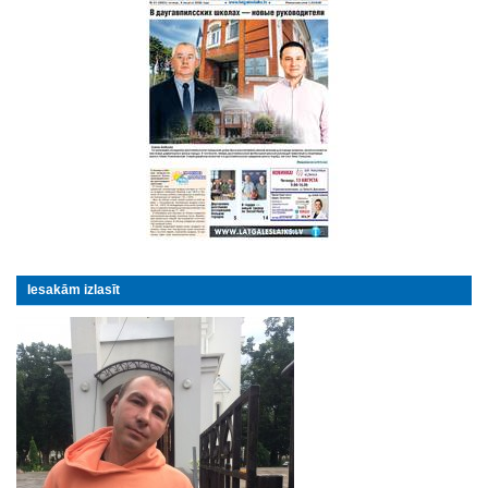
Iesakām izlasīt