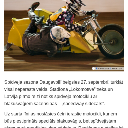
Spīdveja sezona Daugavpilī beigsies 27. septembrī, turklāt
visai neparastā veidā. Stadiona „Lokomotīve” trekā un
Latvijā pirmo reizi notiks spīdveja motociklu ar
blakusvāģiem sacensības – „speedway sidecars”.
Uz starta līnijas nostāsies četri ierastie motocikli, kuriem
būs piestiprināts speciāls blakusvāģis, bet spīdvejistam