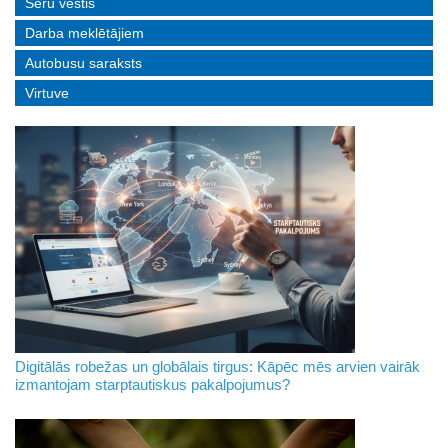
Sēru vēstis
Darba meklētājiem
Autobusu saraksts
Virtuve
Digitālās robežas un globālais tirgus: Kāpēc mēs arvien vairāk
izmantojam starptautiskus pakalpojumus?