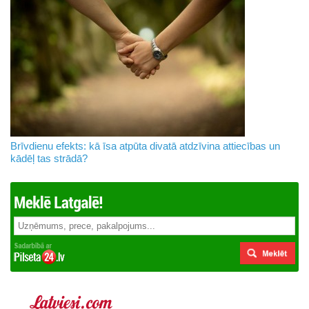
Brīvdienu efekts: kā īsa atpūta divatā atdzīvina attiecības un
kādēļ tas strādā?