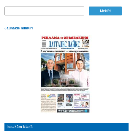
Jaunākie numuri
Iesakām izlasīt