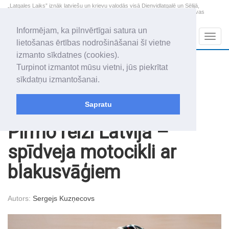
„Latgales Laiks” iznāk latviešu un krievu valodās visā Dienvidlatgalē un Sēlijā,
„Latgales Laiks” latviešu valodā aptver Daugavpils valstspilsētu, Augšdaugavas
novadu un apkārtējos novadus un pilsētas.
Informējam, ka pilnvērtīgai satura un
Sadaļas
Navig
lietošanas ērtības nodrošināšanai šī vietne
izmanto sīkdatnes (cookies).
2026. gada 9. augusts
+22.6
°C
Turpinot izmantot mūsu vietni, jūs piekrītat
Svētdiena
skaidrs laiks
sīkdatņu izmantošanai.
Genovefa, Genoveva, Madara
Sapratu
Raksti
Sports
Pirmo reizi Latvijā –
spīdveja motocikli ar
blakusvāģiem
Autors:
Sergejs Kuzņecovs