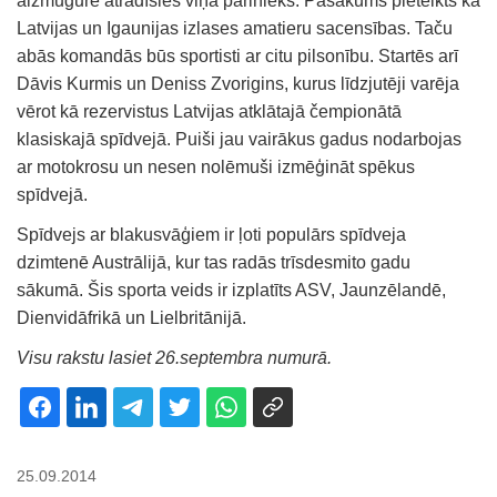
aizmugurē atradīsies viņa pārinieks. Pasākums pieteikts kā
Latvijas un Igaunijas izlases amatieru sacensības. Taču
abās komandās būs sportisti ar citu pilsonību. Startēs arī
Dāvis Kurmis un Deniss Zvorigins, kurus līdzjutēji varēja
vērot kā rezervistus Latvijas atklātajā čempionātā
klasiskajā spīdvejā. Puiši jau vairākus gadus nodarbojas
ar motokrosu un nesen nolēmuši izmēģināt spēkus
spīdvejā.
Spīdvejs ar blakusvāģiem ir ļoti populārs spīdveja
dzimtenē Austrālijā, kur tas radās trīsdesmito gadu
sākumā. Šis sporta veids ir izplatīts ASV, Jaunzēlandē,
Dienvidāfrikā un Lielbritānijā.
Visu rakstu lasiet 26.septembra numurā.
25.09.2014