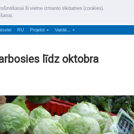
„Latgales Laiks” iznāk latv
rošināšanai šī vietne izmanto sīkdatnes (cookies).
„Latgales Laiks” latviešu valodā aptver Daugavpils valstspilsētu, Augš
ošanai.
e-abonēšana
Abonēšana
Reklāma
Sludi
ēselei
RU
Projekti
Vairāk...
arbosies līdz oktobra