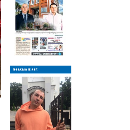
Iesakām izlasīt