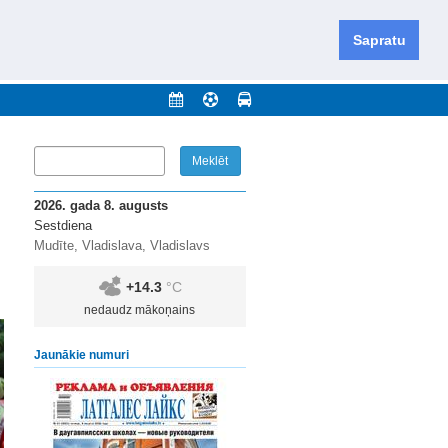
iešu un krievu valodās visā Dienvidlatgalē un Sēlijā,
daugavas novadu un apkārtējos novadus un pilsētas.
Sapratu
nājumi
Arhīvs
Kontakti
2026. gada 8. augusts
Sestdiena
Mudīte, Vladislava, Vladislavs
+14.3
°C
nedaudz mākoņains
Jaunākie numuri