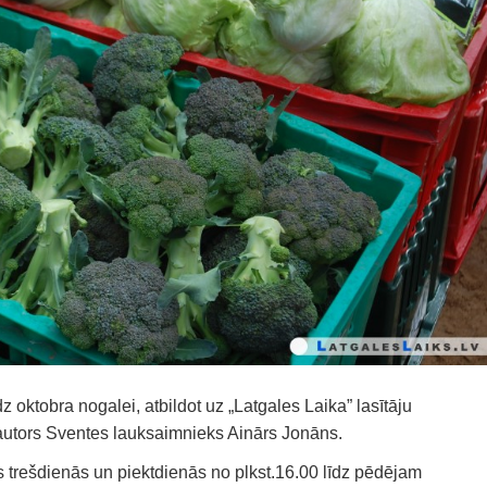
z oktobra nogalei, atbildot uz „Latgales Laika” lasītāju
s autors Sventes lauksaimnieks Ainārs Jonāns.
s trešdienās un piektdienās no plkst.16.00 līdz pēdējam