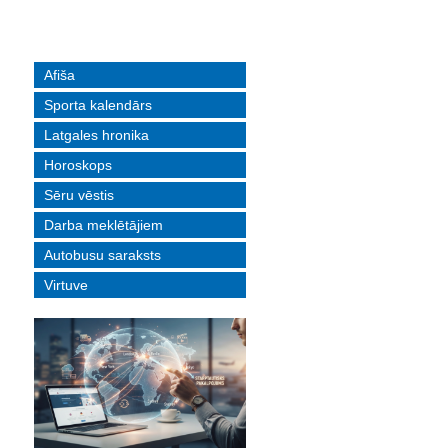
Afiša
Sporta kalendārs
Latgales hronika
Horoskops
Sēru vēstis
Darba meklētājiem
Autobusu saraksts
Virtuve