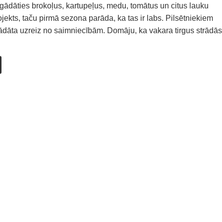
egādāties brokoļus, kartupeļus, medu, tomātus un citus lauku
ojekts, taču pirmā sezona parāda, ka tas ir labs. Pilsētniekiem
gādāta uzreiz no saimniecībām. Domāju, ka vakara tirgus strādās