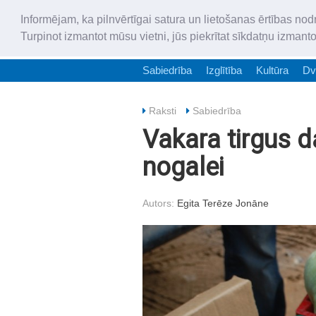
Informējam, ka pilnvērtīgai satura un lietošanas ērtības nod
Turpinot izmantot mūsu vietni, jūs piekrītat sīkdatņu izmant
Sabiedrība
Izglītība
Kultūra
Dv
Raksti
Sabiedrība
Vakara tirgus d
nogalei
Autors:
Egita Terēze Jonāne