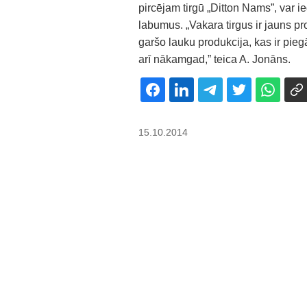
pircējam tirgū „Ditton Nams”, var i
labumus. „Vakara tirgus ir jauns pr
garšo lauku produkcija, kas ir pie
arī nākamgad,” teica A. Jonāns.
15.10.2014