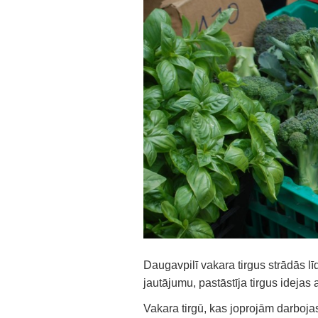
Daugavpilī vakara tirgus strādās līd
jautājumu, pastāstīja tirgus ideja
Vakara tirgū, kas joprojām darboja