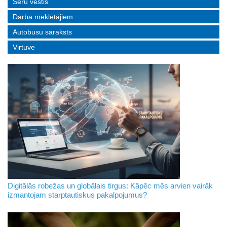
Sēru vēstis
Darba meklētājiem
Autobusu saraksts
Virtuve
Digitālās robežas un globālais tirgus: Kāpēc mēs arvien vairāk
izmantojam starptautiskus pakalpojumus?