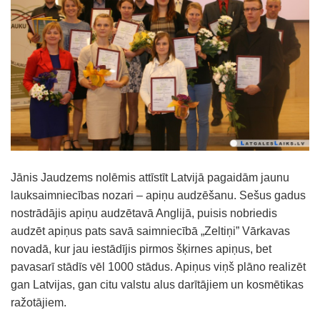
Jānis Jaudzems nolēmis attīstīt Latvijā pagaidām jaunu
lauksaimniecības nozari – apiņu audzēšanu. Sešus gadus
nostrādājis apiņu audzētavā Anglijā, puisis nobriedis
audzēt apiņus pats savā saimniecībā „Zeltiņi” Vārkavas
novadā, kur jau iestādījis pirmos šķirnes apiņus, bet
pavasarī stādīs vēl 1000 stādus. Apiņus viņš plāno realizēt
gan Latvijas, gan citu valstu alus darītājiem un kosmētikas
ražotājiem.