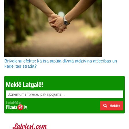
Brīvdienu efekts: kā īsa atpūta divatā atdzīvina attiecības un
kādēļ tas strādā?