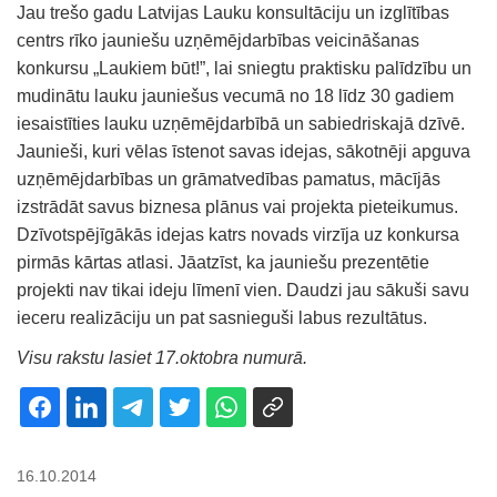
Jau trešo gadu Latvijas Lauku konsultāciju un izglītības
centrs rīko jauniešu uzņēmējdarbības veicināšanas
konkursu „Laukiem būt!”, lai sniegtu praktisku palīdzību un
mudinātu lauku jauniešus vecumā no 18 līdz 30 gadiem
iesaistīties lauku uzņēmējdarbībā un sabiedriskajā dzīvē.
Jaunieši, kuri vēlas īstenot savas idejas, sākotnēji apguva
uzņēmējdarbības un grāmatvedības pamatus, mācījās
izstrādāt savus biznesa plānus vai projekta pieteikumus.
Dzīvotspējīgākās idejas katrs novads virzīja uz konkursa
pirmās kārtas atlasi. Jāatzīst, ka jauniešu prezentētie
projekti nav tikai ideju līmenī vien. Daudzi jau sākuši savu
ieceru realizāciju un pat sasnieguši labus rezultātus.
Visu rakstu lasiet 17.oktobra numurā.
16.10.2014