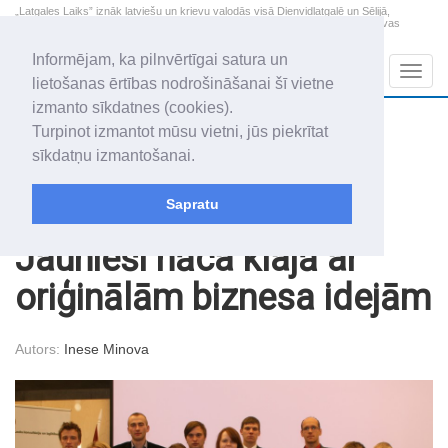
„Latgales Laiks” iznāk latviešu un krievu valodās visā Dienvidlatgalē un Sēlijā,
„Latgales Laiks” latviešu valodā aptver Daugavpils valstspilsētu, Augšdaugavas
novadu un apkārtējos novadus un pilsētas.
Informējam, ka pilnvērtīgai satura un
Sadaļas
Navig
lietošanas ērtības nodrošināšanai šī vietne
izmanto sīkdatnes (cookies).
2026. gada 8. augusts
+17.2
°C
Turpinot izmantot mūsu vietni, jūs piekrītat
Sestdiena
apmācies
sīkdatņu izmantošanai.
Mudīte, Vladislava, Vladislavs
Sapratu
Raksti
Sabiedrība
Jaunieši nāca klajā ar
oriģinālām biznesa idejām
Autors:
Inese Minova