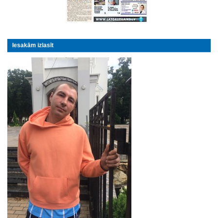
Iesakām izlasīt