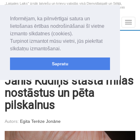
„Latgales Laiks” iznāk latviešu un krievu valodās visā Dienvidlatgalē un Sēlijā,
„Latgales Laiks” latviešu valodā aptver Daugavpils valstspilsētu, Augšdaugavas
novadu un apkārtējos novadus un pilsētas.
Informējam, ka pilnvērtīgai satura un
Sadaļas
Navig
lietošanas ērtības nodrošināšanai šī vietne
izmanto sīkdatnes (cookies).
2026. gada 7. augusts
+17.6
°C
Turpinot izmantot mūsu vietni, jūs piekrītat
Piektdiena
daļēji mākoņains
sīkdatņu izmantošanai.
Alfrēds, Fredis, Madars
Sapratu
Raksti
Sabiedrība
Jānis Kudiņš stāsta mīlas
nostāstus un pēta
pilskalnus
Autors:
Egita Terēze Jonāne