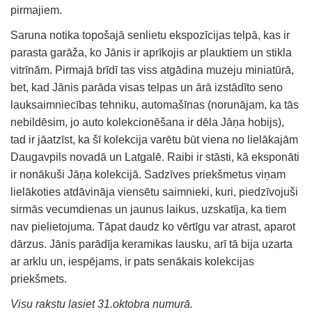
pirmajiem.
Saruna notika topošajā senlietu ekspozīcijas telpā, kas ir
parasta garāža, ko Jānis ir aprīkojis ar plauktiem un stikla
vitrīnām. Pirmajā brīdī tas viss atgādina muzeju miniatūrā,
bet, kad Jānis parāda visas telpas un ārā izstādīto seno
lauksaimniecības tehniku, automašīnas (norunājam, ka tās
nebildēsim, jo auto kolekcionēšana ir dēla Jāņa hobijs),
tad ir jāatzīst, ka šī kolekcija varētu būt viena no lielākajām
Daugavpils novadā un Latgalē. Raibi ir stāsti, kā eksponāti
ir nonākuši Jāņa kolekcijā. Sadzīves priekšmetus viņam
lielākoties atdāvināja viensētu saimnieki, kuri, piedzīvojuši
sirmās vecumdienas un jaunus laikus, uzskatīja, ka tiem
nav pielietojuma. Tāpat daudz ko vērtīgu var atrast, aparot
dārzus. Jānis parādīja keramikas lausku, arī tā bija uzarta
ar arklu un, iespējams, ir pats senākais kolekcijas
priekšmets.
Visu rakstu lasiet 31.oktobra numurā.