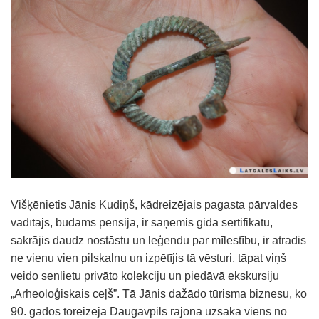
Višķēnietis Jānis Kudiņš, kādreizējais pagasta pārvaldes
vadītājs, būdams pensijā, ir saņēmis gida sertifikātu,
sakrājis daudz nostāstu un leģendu par mīlestību, ir atradis
ne vienu vien pilskalnu un izpētījis tā vēsturi, tāpat viņš
veido senlietu privāto kolekciju un piedāvā ekskursiju
„Arheoloģiskais ceļš”. Tā Jānis dažādo tūrisma biznesu, ko
90. gados toreizējā Daugavpils rajonā uzsāka viens no