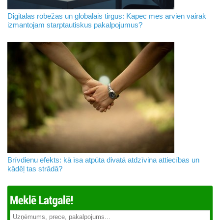
Digitālās robežas un globālais tirgus: Kāpēc mēs arvien vairāk
izmantojam starptautiskus pakalpojumus?
Brīvdienu efekts: kā īsa atpūta divatā atdzīvina attiecības un
kādēļ tas strādā?