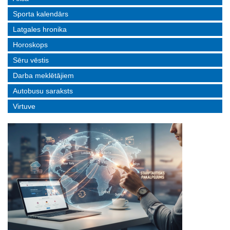
Sporta kalendārs
Latgales hronika
Horoskops
Sēru vēstis
Darba meklētājiem
Autobusu saraksts
Virtuve