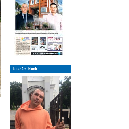
Iesakām izlasīt