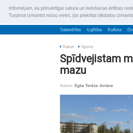
Informējam, ka pilnvērtīgai satura un lietošanas ērtības nod
Turpinot izmantot mūsu vietni, jūs piekrītat sīkdatņu izmant
Sabiedrība
Izglītība
Kultūra
Dv
Raksti
Sports
Spīdvejistam m
mazu
Autors:
Egita Terēze Jonāne