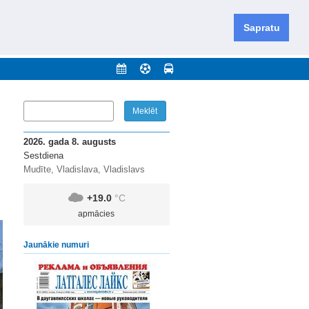
iešu un krievu valodās visā Dienvidlatgalē un Sēlijā,
daugavas novadu un apkārtējos novadus un pilsētas.
Sapratu
nājumi
Arhīvs
Kontakti
2026. gada 8. augusts
Sestdiena
Mudīte, Vladislava, Vladislavs
+19.0
°C
apmācies
Jaunākie numuri