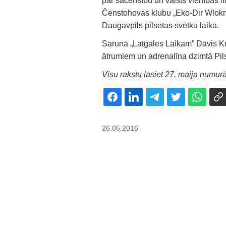
par sacensību un valsts vienības lī
Čenstohovas klubu „Eko-Dir Wloknia
Daugavpils pilsētas svētku laikā.
Sarunā „Latgales Laikam” Dāvis Ku
ātrumiem un adrenalīna dzimtā Pils
Visu rakstu lasiet 27. maija numurā
26.05.2016