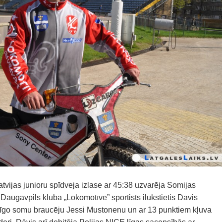
atvijas junioru spīdveja izlase ar 45:38 uzvarēja Somijas
Daugavpils kluba „Lokomotīve” sportists ilūkstietis Dāvis
cīgo somu braucēju Jessi Mustonenu un ar 13 punktiem kļuva