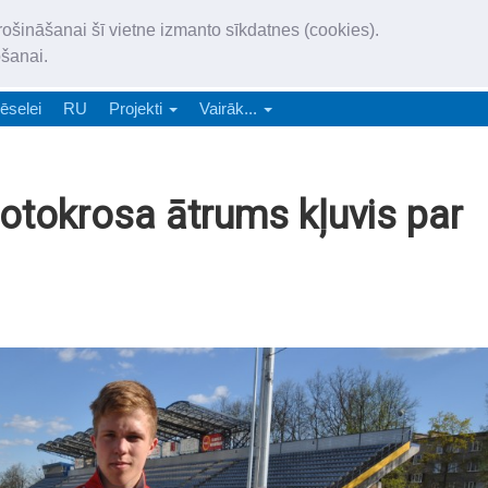
„Latgales Laiks” iznāk latv
rošināšanai šī vietne izmanto sīkdatnes (cookies).
„Latgales Laiks” latviešu valodā aptver Daugavpils valstspilsētu, Augš
ošanai.
e-abonēšana
Abonēšana
Reklāma
Sludi
ēselei
RU
Projekti
Vairāk...
otokrosa ātrums kļuvis par