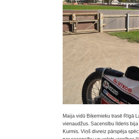
Maija vidū Biķernieku trasē Rīgā L
vienaudžus. Sacensību līderis bija 
Kurmis. Viņš divreiz pārspēja spē