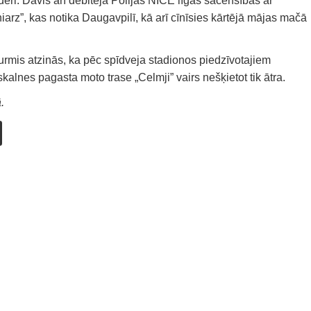
deri. Dāvis arī debitēja Polijas NICE līgas sacensībās ar
rz”, kas notika Daugavpilī, kā arī cīnīsies kārtējā mājas mačā
rmis atzinās, ka pēc spīdveja stadionos piedzīvotajiem
kalnes pagasta moto trase „Celmji” vairs nešķietot tik ātra.
.