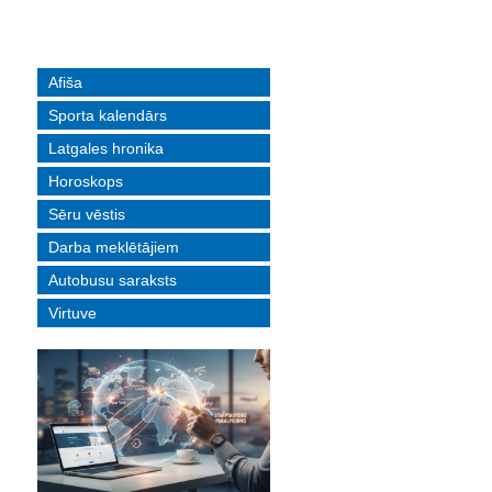
Afiša
Sporta kalendārs
Latgales hronika
Horoskops
Sēru vēstis
Darba meklētājiem
Autobusu saraksts
Virtuve