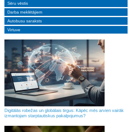
Sēru vēstis
Darba meklētājiem
Autobusu saraksts
Virtuve
Digitālās robežas un globālais tirgus: Kāpēc mēs arvien vairāk
izmantojam starptautiskus pakalpojumus?