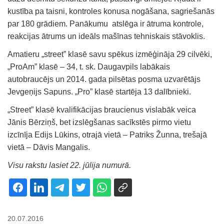
kustība pa taisni, kontroles konusa nogāšana, sagriešanās
par 180 grādiem. Panākumu atslēga ir ātruma kontrole,
reakcijas ātrums un ideāls mašīnas tehniskais stāvoklis.
Amatieru „street” klasē savu spēkus izmēģināja 29 cilvēki,
„ProAm” klasē – 34, t. sk. Daugavpils labākais
autobraucējs un 2014. gada pilsētas posma uzvarētājs
Jevgeņijs Sapuns. „Pro” klasē startēja 13 dalībnieki.
„Street” klasē kvalifikācijas braucienus vislabāk veica
Jānis Bērziņš, bet izslēgšanas sacīkstēs pirmo vietu
izcīnīja Edijs Lūkins, otrajā vietā – Patriks Žunna, trešajā
vietā – Dāvis Mangalis.
Visu rakstu lasiet 22. jūlija numurā.
20.07.2016