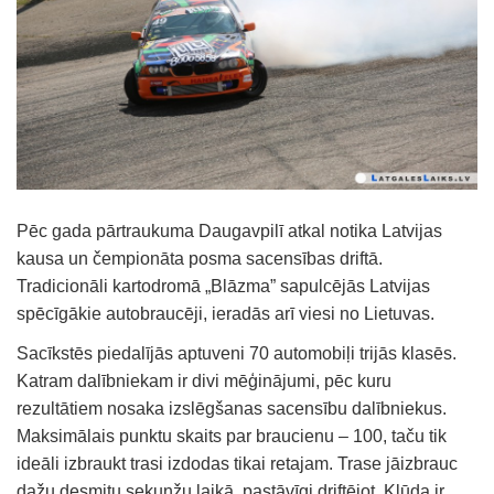
Pēc gada pārtraukuma Daugavpilī atkal notika Latvijas
kausa un čempionāta posma sacensības driftā.
Tradicionāli kartodromā „Blāzma” sapulcējās Latvijas
spēcīgākie autobraucēji, ieradās arī viesi no Lietuvas.
Sacīkstēs piedalījās aptuveni 70 automobiļi trijās klasēs.
Katram dalībniekam ir divi mēģinājumi, pēc kuru
rezultātiem nosaka izslēgšanas sacensību dalībniekus.
Maksimālais punktu skaits par braucienu – 100, taču tik
ideāli izbraukt trasi izdodas tikai retajam. Trase jāizbrauc
dažu desmitu sekunžu laikā, pastāvīgi driftējot. Kļūda ir