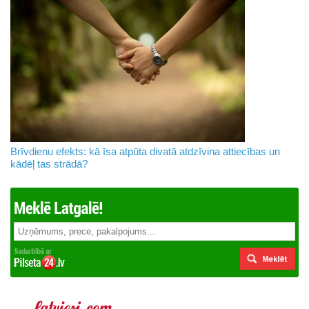
Brīvdienu efekts: kā īsa atpūta divatā atdzīvina attiecības un
kādēļ tas strādā?