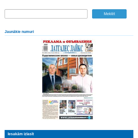
Jaunākie numuri
Iesakām izlasīt