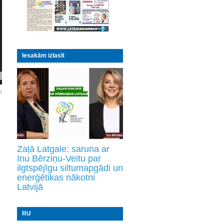
Iesakām izlasīt
m
Zaļā Latgale: saruna ar
Inu Bērziņu-Veitu par
ilgtspējīgu siltumapgādi un
enerģētikas nākotni
Latvijā
RU