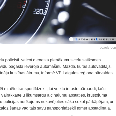
pexels.co
eļu policisti, veicot dienesta pienākumus ceļu satiksmes
idu pagastā ievēroja automašīnu Mazda, kuras autovadītājs,
lināja kustības ātrumu, informē VP Latgales reģiona pārvaldes
.
t minēto transportlīdzekli, lai veiktu ierasto pārbaudi, taču
 vairākkārtēju likumsargu aicinājumu apstāties, krustojumā
 policijas norīkojums nekavējoties sāka sekot pārkāpējam, un
dzīšanās vadītājs savu transportlīdzekli tomēr apstādināja.