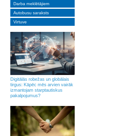
Darba meklētājiem
Autobusu saraksts
Virtuve
Digitālās robežas un globālais
tirgus: Kāpēc mēs arvien vairāk
izmantojam starptautiskus
pakalpojumus?