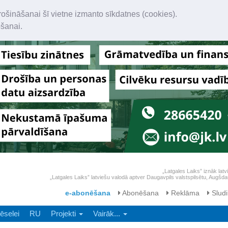
rošināšanai šī vietne izmanto sīkdatnes (cookies).
ošanai.
„Latgales Laiks” iznāk latv
„Latgales Laiks” latviešu valodā aptver Daugavpils valstspilsētu, Augš
e-abonēšana
Abonēšana
Reklāma
Sludi
ēselei
RU
Projekti
Vairāk...