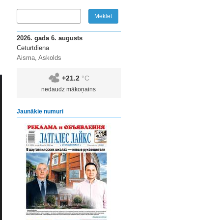
2026. gada 6. augusts
Ceturtdiena
Aisma, Askolds
+21.2
°C
nedaudz mākoņains
Jaunākie numuri