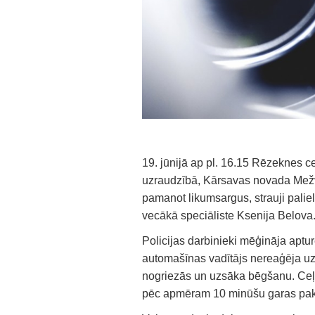
19. jūnijā ap pl. 16.15 Rēzeknes c
uzraudzībā, Kārsavas novada Mežv
pamanot likumsargus, strauji palie
vecākā speciāliste Ksenija Belova
Policijas darbinieki mēģināja apturē
automašīnas vadītājs nereaģēja uz
nogriezās un uzsāka bēgšanu. Ceļu
pēc apmēram 10 minūšu garas pakaļ