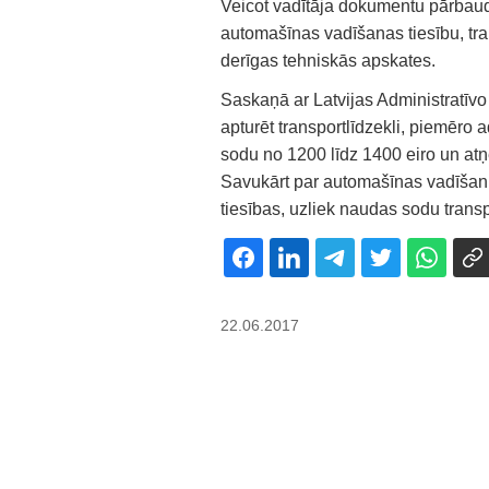
Veicot vadītāja dokumentu pārbaudi
automašīnas vadīšanas tiesību, tr
derīgas tehniskās apskates.
Saskaņā ar Latvijas Administratīv
apturēt transportlīdzekli, piemēro 
sodu no 1200 līdz 1400 eiro un atņ
Savukārt par automašīnas vadīšanu,
tiesības, uzliek naudas sodu transp
22.06.2017