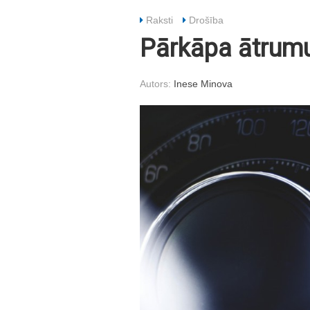
Raksti
Drošība
Pārkāpa ātrumu
Autors:
Inese Minova