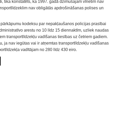
, tika konstatēts, ka 1997. gadā dzimušajam vīrietim nav
ansportlīdzeklim nav obligātās apdrošināšanas polises un
o pārkāpumu kodeksu par nepakļaušanos policijas prasībai
administratīvo arestu no 10 līdz 15 diennaktīm, uzliek naudas
em transportlīdzekļu vadīšanas tiesības uz četriem gadiem.
 ja nav iegūtas vai ir atņemtas transportlīdzekļu vadīšanas
ortlīdzekļa vadītājam no 280 līdz 430 eiro.