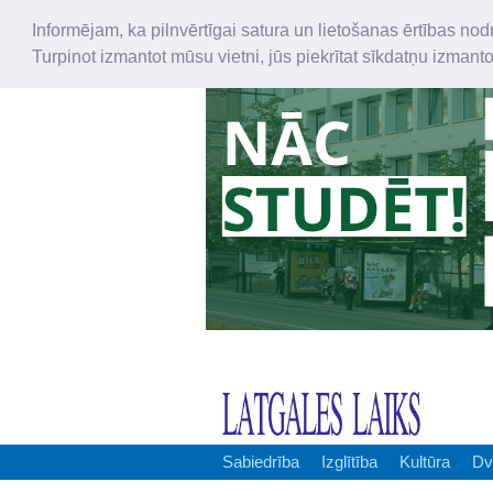
Informējam, ka pilnvērtīgai satura un lietošanas ērtības nod
Turpinot izmantot mūsu vietni, jūs piekrītat sīkdatņu izmant
Sabiedrība
Izglītība
Kultūra
Dv