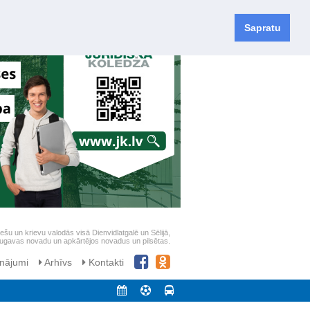
Sapratu
iešu un krievu valodās visā Dienvidlatgalē un Sēlijā,
daugavas novadu un apkārtējos novadus un pilsētas.
nājumi
Arhīvs
Kontakti