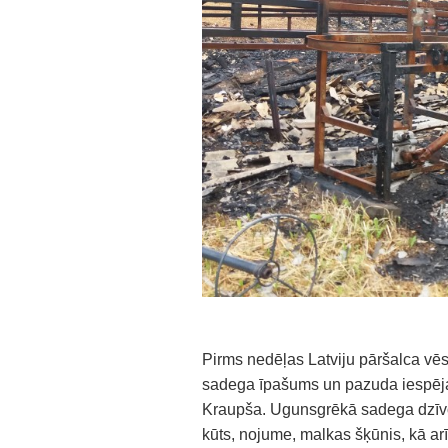
Pirms nedēļas Latviju pāršalca vēs
sadega īpašums un pazuda iespēja
Kraupša. Ugunsgrēkā sadega dzīvo
kūts, nojume, malkas šķūnis, kā arī 