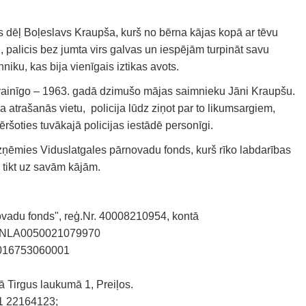
s dēļ Boļeslavs Kraupša, kurš no bērna kājas kopā ar tēvu
, palicis bez jumta virs galvas un iespējām turpināt savu
niku, kas bija vienīgais iztikas avots.
 vainīgo – 1963. gadā dzimušo mājas saimnieku Jāni Kraupšu.
ņa atrašanās vietu, policija lūdz ziņot par to likumsargiem,
ēršoties tuvākajā policijas iestādē personīgi.
zņēmies Viduslatgales pārnovadu fonds, kurš rīko labdarības
l tikt uz savām kājām.
vadu fonds", reģ.Nr. 40008210954, kontā
5UNLA0050021079970
0016753060001
jā Tirgus laukumā 1, Preiļos.
71 22164123;