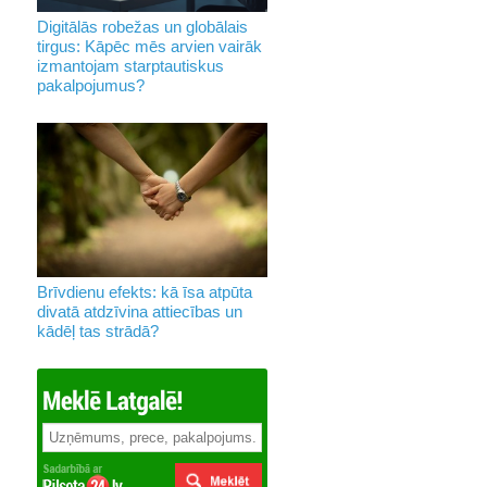
Digitālās robežas un globālais
tirgus: Kāpēc mēs arvien vairāk
izmantojam starptautiskus
pakalpojumus?
Brīvdienu efekts: kā īsa atpūta
divatā atdzīvina attiecības un
kādēļ tas strādā?