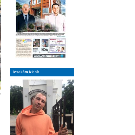
Iesakām izlasīt
a