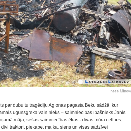
Inese Minov
ts par dubultu traģēdiju Aglonas pagasta Beķu sādžā, kur
mais ugunsgrēka vaininieks – saimniecības īpašnieks Jānis
jamā māja, sešas saimniecības ēkas - divas mūra celtnes,
divi traktori, piekabe, malka, siens un visas sadzīvei