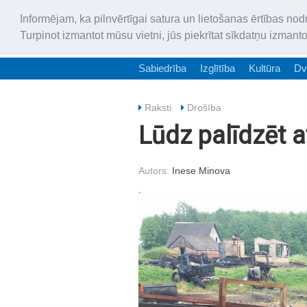
Informējam, ka pilnvērtīgai satura un lietošanas ērtības nod
Turpinot izmantot mūsu vietni, jūs piekrītat sīkdatņu izmant
Sabiedrība
Izglītība
Kultūra
Dv
Raksti
Drošība
Lūdz palīdzēt a
Autors:
Inese Minova