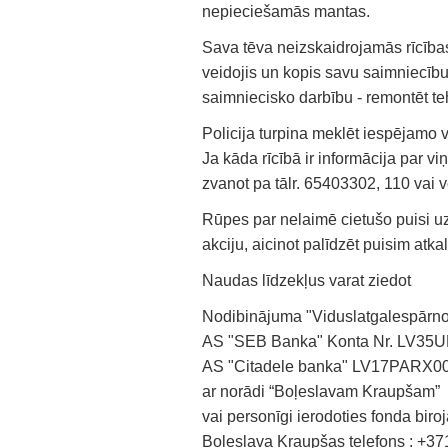
nepieciešamās mantas.
Sava tēva neizskaidrojamās rīcība
veidojis un kopis savu saimniecību
saimniecisko darbību - remontēt teh
Policija turpina meklēt iespējamo
Ja kāda rīcībā ir informācija par vi
zvanot pa tālr. 65403302, 110 vai v
Rūpes par nelaimē cietušo puisi u
akciju, aicinot palīdzēt puisim atka
Naudas līdzekļus varat ziedot
Nodibinājuma "Viduslatgalespārno
AS "SEB Banka" Konta Nr. LV3
AS "Citadele banka" LV17PARX
ar norādi “Boļeslavam Kraupšam”
vai personīgi ierodoties fonda biro
Boļeslava Kraupšas telefons : +3