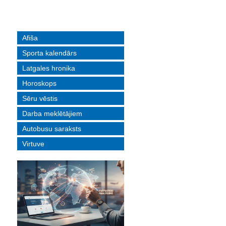
Afiša
Sporta kalendārs
Latgales hronika
Horoskops
Sēru vēstis
Darba meklētājiem
Autobusu saraksts
Virtuve