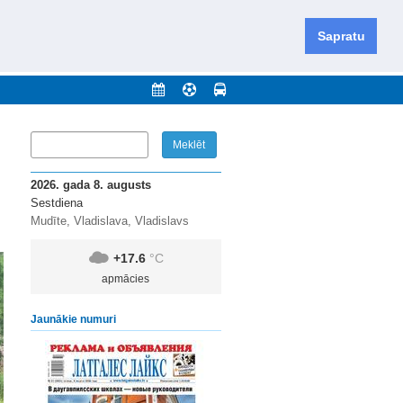
iešu un krievu valodās visā Dienvidlatgalē un Sēlijā,
daugavas novadu un apkārtējos novadus un pilsētas.
Sapratu
nājumi
Arhīvs
Kontakti
2026. gada 8. augusts
Sestdiena
Mudīte, Vladislava, Vladislavs
+17.6
°C
apmācies
Jaunākie numuri