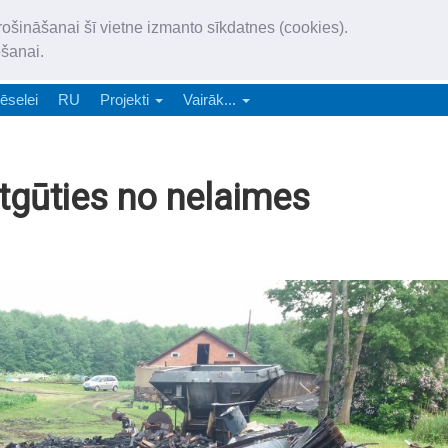
„Latgales Laiks” iznāk latv
rošināšanai šī vietne izmanto sīkdatnes (cookies).
„Latgales Laiks” latviešu valodā aptver Daugavpils valstspilsētu, Augš
ošanai.
e-abonēšana
Abonēšana
Reklāma
Sludi
ēselei
RU
Projekti
Vairāk...
tgūties no nelaimes