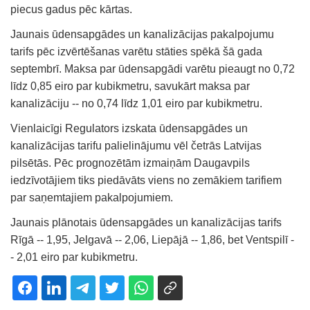
piecus gadus pēc kārtas.
Jaunais ūdensapgādes un kanalizācijas pakalpojumu
tarifs pēc izvērtēšanas varētu stāties spēkā šā gada
septembrī. Maksa par ūdensapgādi varētu pieaugt no 0,72
līdz 0,85 eiro par kubikmetru, savukārt maksa par
kanalizāciju -- no 0,74 līdz 1,01 eiro par kubikmetru.
Vienlaicīgi Regulators izskata ūdensapgādes un
kanalizācijas tarifu palielinājumu vēl četrās Latvijas
pilsētās. Pēc prognozētām izmaiņām Daugavpils
iedzīvotājiem tiks piedāvāts viens no zemākiem tarifiem
par saņemtajiem pakalpojumiem.
Jaunais plānotais ūdensapgādes un kanalizācijas tarifs
Rīgā -- 1,95, Jelgavā -- 2,06, Liepājā -- 1,86, bet Ventspilī -
- 2,01 eiro par kubikmetru.