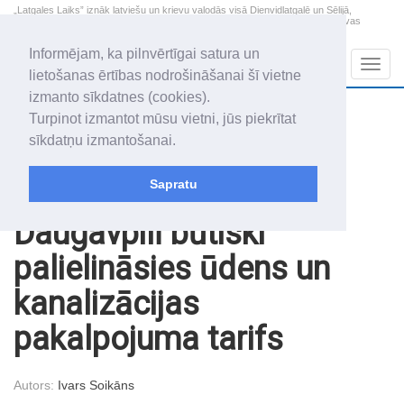
„Latgales Laiks” iznāk latviešu un krievu valodās visā Dienvidlatgalē un Sēlijā,
„Latgales Laiks” latviešu valodā aptver Daugavpils valstspilsētu, Augšdaugavas
novadu un apkārtējos novadus un pilsētas.
Informējam, ka pilnvērtīgai satura un
Sadaļas
Navig
lietošanas ērtības nodrošināšanai šī vietne
izmanto sīkdatnes (cookies).
2026. gada 9. augusts
+11.8
°C
Turpinot izmantot mūsu vietni, jūs piekrītat
Svētdiena
daži mākoņi
sīkdatņu izmantošanai.
Genovefa, Genoveva, Madara
Sapratu
Raksti
Nauda
Daugavpilī būtiski
palielināsies ūdens un
kanalizācijas
pakalpojuma tarifs
Autors:
Ivars Soikāns