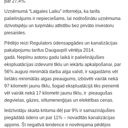
par 27,4%.
Uzņēmumā “Latgales Laiku” informēja, ka tarifa
palielinājums ir nepieciešams, lai nodrošinātu uzņēmuma
dzīvotspēju un turpmāku attīstību bez privāto investoru
piesaistes.
Pēdējo reizi Regulators ūdensapgādes un kanalizācijas
pakalpojumu tarifus Daugavpilī vērtēja 2014.
gadā. Nepilnu astoņu gadu laikā ir palielinājušies
ekspluatācijas izdevumi tīklu un iekārtu apkalpošanai, par
56% augusi minimālā darba alga valstī, ir sagaidāms vēl
lielāks minimālās algas pieaugums, izbūvēti vairāk nekā
97 kilometri jaunu tīklu, šogad ekspluatācijā tiks pieņemti
vēl vairāk nekā 17 kilometri jaunu tīklu, ir pieaugušas
degvielas, gāzes, siltumenerģijas un elektrības cenas.
Iedzīvotāju skaita krituma dēļ par 9% ir samazinājušies
piegādātā ūdens un par 11% -- novadītās kanalizācijas
apjoms. Šī negatīvā tendence ir novērojama pēdējos