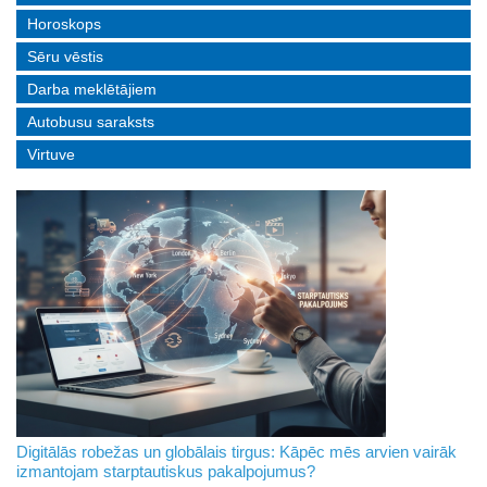
Horoskops
Sēru vēstis
Darba meklētājiem
Autobusu saraksts
Virtuve
Digitālās robežas un globālais tirgus: Kāpēc mēs arvien vairāk
izmantojam starptautiskus pakalpojumus?