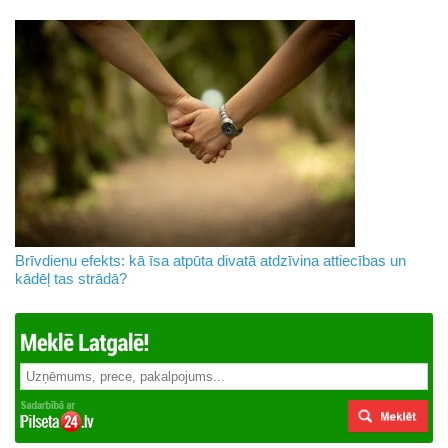
Brīvdienu efekts: kā īsa atpūta divatā atdzīvina attiecības un
kādēļ tas strādā?