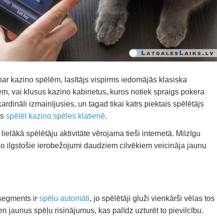
ar kazino spēlēm, lasītājs vispirms iedomājās klasiska
tiem, vai klusus kazino kabinetus, kuros notiek spraigs pokera
kardināli izmainījusies, un tagad tikai katrs piektais spēlētājs
os
spēlēt kazino spēles klatienē
.
 lielākā spēlētāju aktivitāte vērojama tieši internetā. Milzīgu
 jo ilgstošie ierobežojumi daudziem cilvēkiem veicināja jaunu
 segments ir
spēļu automāti
, jo spēlētāji gluži vienkārši vēlas tos
en jaunus spēļu risinājumus, kas palīdz uzturēt to pievilcību.