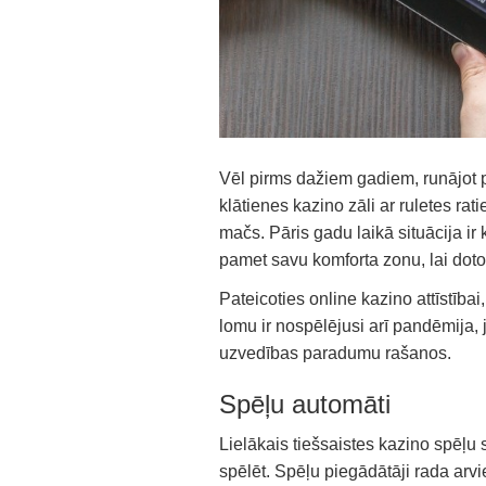
Vēl pirms dažiem gadiem, runājot p
klātienes kazino zāli ar ruletes ra
mačs. Pāris gadu laikā situācija ir 
pamet savu komforta zonu, lai dot
Pateicoties online kazino attīstībai,
lomu ir nospēlējusi arī pandēmija,
uzvedības paradumu rašanos.
Spēļu automāti
Lielākais tiešsaistes kazino spēļu
spēlēt. Spēļu piegādātāji rada arvi