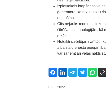
nesniegs palīdzību.
Izplatītākais krāpšanās veid
ģeneratorā, kā rezultātā tu ri
nejaušība.
Cits nejauks moments ir zema
šifrēšanas tehnoloģijām, kā r
rokās.
Noteikti izvērtējami arī tādi
atbalsta dienesta pieejamība u
var saņemt arī vēlās nakts st
18.05.2022