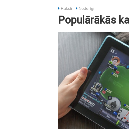
Raksti
Noderīgi
Populārākās ka