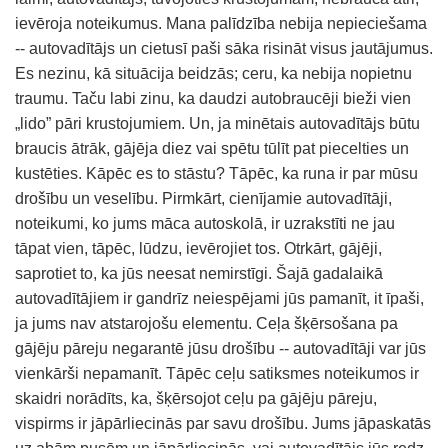
ievēroja noteikumus. Mana palīdzība nebija nepieciešama
-- autovadītājs un cietusī paši sāka risināt visus jautājumus.
Es nezinu, kā situācija beidzās; ceru, ka nebija nopietnu
traumu. Taču labi zinu, ka daudzi autobraucēji bieži vien
„lido” pāri krustojumiem. Un, ja minētais autovadītājs būtu
braucis ātrāk, gājēja diez vai spētu tūlīt pat piecelties un
kustēties. Kāpēc es to stāstu? Tāpēc, ka runa ir par mūsu
drošību un veselību. Pirmkārt, cienījamie autovadītāji,
noteikumi, ko jums māca autoskolā, ir uzrakstīti ne jau
tāpat vien, tāpēc, lūdzu, ievērojiet tos. Otrkārt, gājēji,
saprotiet to, ka jūs neesat nemirstīgi. Šajā gadalaikā
autovadītājiem ir gandrīz neiespējami jūs pamanīt, it īpaši,
ja jums nav atstarojošu elementu. Ceļa šķērsošana pa
gājēju pāreju negarantē jūsu drošību -- autovadītāji var jūs
vienkārši nepamanīt. Tāpēc ceļu satiksmes noteikumos ir
skaidri norādīts, ka, šķērsojot ceļu pa gājēju pāreju,
vispirms ir jāpārliecinās par savu drošību. Jums jāpaskatās