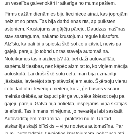
un veselība galvenokārt ir atkarīga no mums pašiem.
Pirms dažām dienām es biju lieciniece ainai, kas joprojām
neiziet no prāta. Tas bija darbdienas rīts, ap pulksten
astoņiem. Krustojums ar gājēju pāreju. Daudzas mašīnas
stāv sastrēgumā, nākamo krustojumu regulē luksofors.
Atzīstu, ka pati biju spiesta šķērsot ceļu citviet, nevis pa
gājēju pāreju, jo tobrīd uz tās stāvēja automašīna.
Noteikumos tas ir aizliegts? Jā, bet daži autovadītāji,
saņēmuši tiesības, nez kāpēc aizmirst to, ko viņiem mācīja
autoskolā. Lai droši šķērsotu ceļu, man bija uzmanīgi
jāskatās, lavierējot starp stāvošajiem auto. Šķērsoju vienu
ceļu, tad otru. Ievēroju meiteni, kura, ģērbusies viscaur
melnās drēbēs, ar kapuci pār galvu, sāka šķērsot ceļu pa
gājēju pāreju. Galva bija noliekta, iespējams, viņa skatījās
telefonā. Tas ir mans minējums, jo nevarēja labi saskatīt.
Autovadītājiem redzamība -- praktiski nulle. Un tad
atskanēja skaļš blīkšķis -- viņu notrieca automašīna. Par
laimi, autovadītājs, tuvojoties krustojumam, nebrauca ātri,