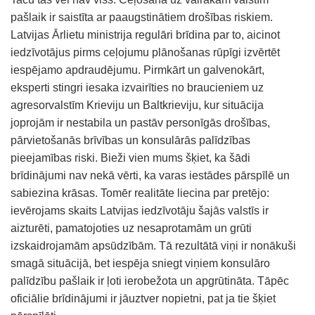
pašlaik ir saistīta ar paaugstinātiem drošības riskiem.
Latvijas Ārlietu ministrija regulāri brīdina par to, aicinot
iedzīvotājus pirms ceļojumu plānošanas rūpīgi izvērtēt
iespējamo apdraudējumu. Pirmkārt un galvenokārt,
eksperti stingri iesaka izvairīties no braucieniem uz
agresorvalstīm Krieviju un Baltkrieviju, kur situācija
joprojām ir nestabila un pastāv personīgās drošības,
pārvietošanās brīvības un konsulārās palīdzības
pieejamības riski. Bieži vien mums šķiet, ka šādi
brīdinājumi nav nekā vērti, ka varas iestādes pārspīlē un
sabiezina krāsas. Tomēr realitāte liecina par pretējo:
ievērojams skaits Latvijas iedzīvotāju šajās valstīs ir
aizturēti, pamatojoties uz nesaprotamām un grūti
izskaidrojamām apsūdzībām. Tā rezultātā viņi ir nonākuši
smagā situācijā, bet iespēja sniegt viņiem konsulāro
palīdzību pašlaik ir ļoti ierobežota un apgrūtināta. Tāpēc
oficiālie brīdinājumi ir jāuztver nopietni, pat ja tie šķiet