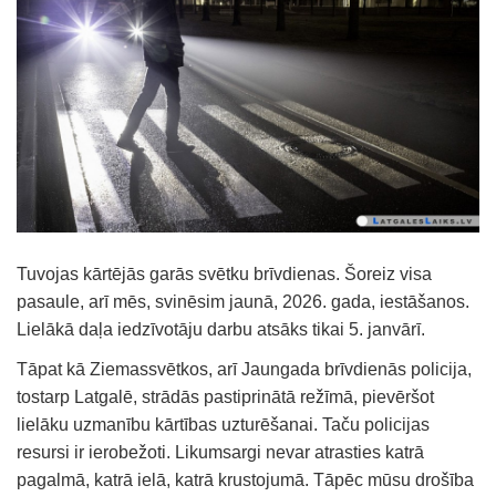
Tuvojas kārtējās garās svētku brīvdienas. Šoreiz visa
pasaule, arī mēs, svinēsim jaunā, 2026. gada, iestāšanos.
Lielākā daļa iedzīvotāju darbu atsāks tikai 5. janvārī.
Tāpat kā Ziemassvētkos, arī Jaungada brīvdienās policija,
tostarp Latgalē, strādās pastiprinātā režīmā, pievēršot
lielāku uzmanību kārtības uzturēšanai. Taču policijas
resursi ir ierobežoti. Likumsargi nevar atrasties katrā
pagalmā, katrā ielā, katrā krustojumā. Tāpēc mūsu drošība