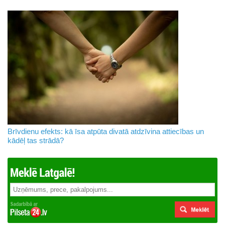
Brīvdienu efekts: kā īsa atpūta divatā atdzīvina attiecības un
kādēļ tas strādā?