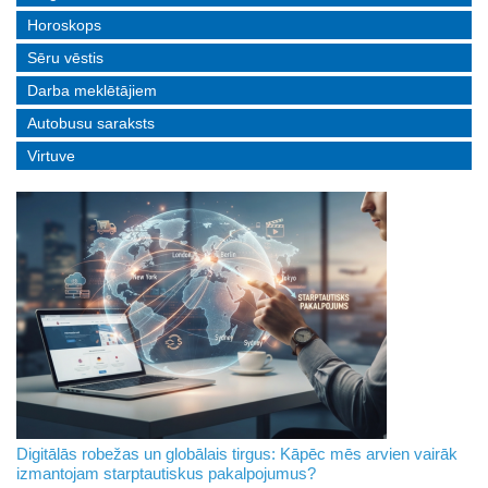
Horoskops
Sēru vēstis
Darba meklētājiem
Autobusu saraksts
Virtuve
Digitālās robežas un globālais tirgus: Kāpēc mēs arvien vairāk
izmantojam starptautiskus pakalpojumus?