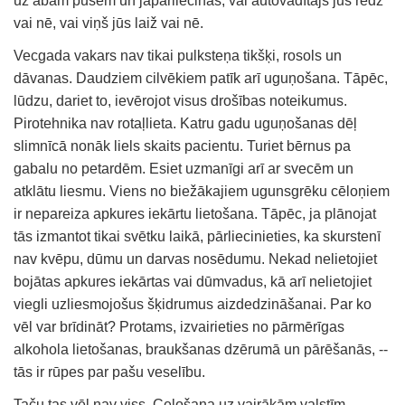
uz abām pusēm un jāpārliecinās, vai autovadītājs jūs redz
vai nē, vai viņš jūs laiž vai nē.
Vecgada vakars nav tikai pulksteņa tikšķi, rosols un
dāvanas. Daudziem cilvēkiem patīk arī uguņošana. Tāpēc,
lūdzu, dariet to, ievērojot visus drošības noteikumus.
Pirotehnika nav rotaļlieta. Katru gadu uguņošanas dēļ
slimnīcā nonāk liels skaits pacientu. Turiet bērnus pa
gabalu no petardēm. Esiet uzmanīgi arī ar svecēm un
atklātu liesmu. Viens no biežākajiem ugunsgrēku cēloņiem
ir nepareiza apkures iekārtu lietošana. Tāpēc, ja plānojat
tās izmantot tikai svētku laikā, pārliecinieties, ka skurstenī
nav kvēpu, dūmu un darvas nosēdumu. Nekad nelietojiet
bojātas apkures iekārtas vai dūmvadus, kā arī nelietojiet
viegli uzliesmojošus šķidrumus aizdedzināšanai. Par ko
vēl var brīdināt? Protams, izvairieties no pārmērīgas
alkohola lietošanas, braukšanas dzērumā un pārēšanās, --
tās ir rūpes par pašu veselību.
Taču tas vēl nav viss. Ceļošana uz vairākām valstīm