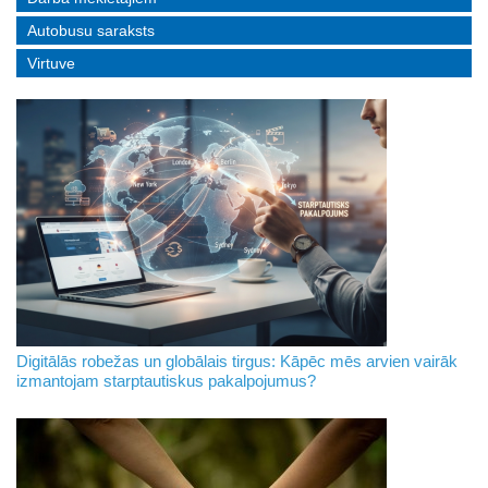
Autobusu saraksts
Virtuve
Digitālās robežas un globālais tirgus: Kāpēc mēs arvien vairāk
izmantojam starptautiskus pakalpojumus?