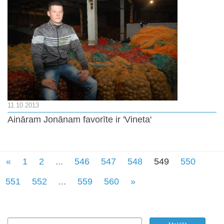
11.10.2013
Aināram Jonānam favorīte ir 'Vineta'
«
1
2
...
546
547
548
549
550
551
552
...
559
560
»