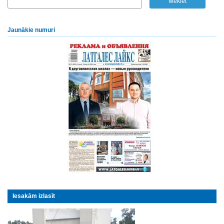
Jaunākie numuri
Iesakām izlasīt