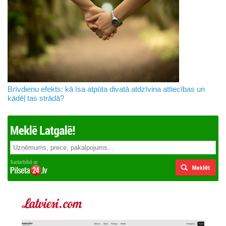
Brīvdienu efekts: kā īsa atpūta divatā atdzīvina attiecības un
kādēļ tas strādā?