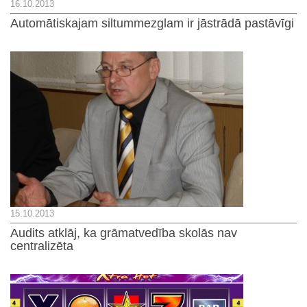
16.10.2013
Automātiskajam siltummezglam ir jāstrādā pastāvīgi
15.10.2013
Audits atklāj, ka grāmatvedība skolās nav
centralizēta