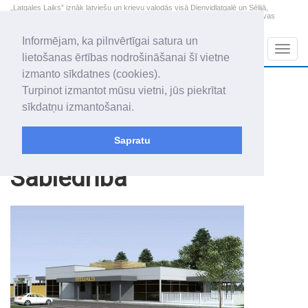
„Latgales Laiks” iznāk latviešu un krievu valodās visā Dienvidlatgalē un Sēlijā,
„Latgales Laiks” latviešu valodā aptver Daugavpils valstspilsētu, Augšdaugavas
novadu un apkārtējos novadus un pilsētas.
Informējam, ka pilnvērtīgai satura un
Sadaļas
Navig
lietošanas ērtības nodrošināšanai šī vietne
izmanto sīkdatnes (cookies).
2026. gada 10. augusts
+20.1
°C
Turpinot izmantot mūsu vietni, jūs piekrītat
Pirmdiena
apmācies
sīkdatņu izmantošanai.
Audris, Brencis, Inuta
Sapratu
Raksti
Sabiedrība