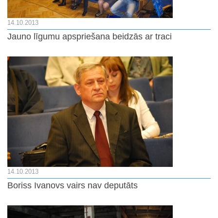
14.10.2013
Jauno līgumu apspriešana beidzās ar traci
14.10.2013
Boriss Ivanovs vairs nav deputāts