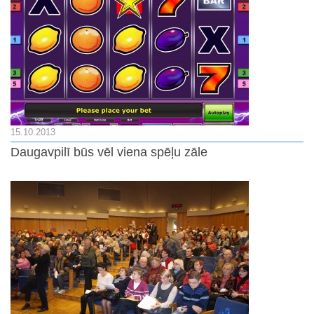
15.10.2013
Daugavpilī būs vēl viena spēļu zāle