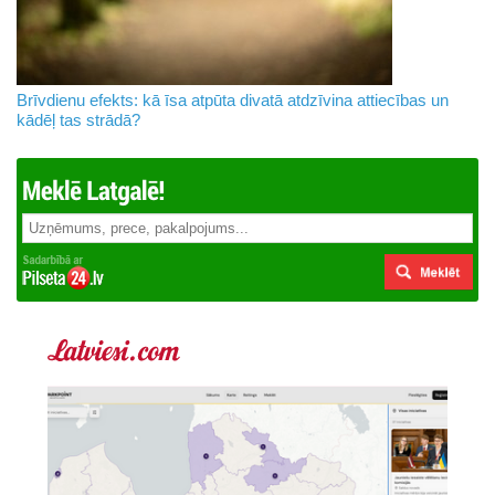
Brīvdienu efekts: kā īsa atpūta divatā atdzīvina attiecības un
kādēļ tas strādā?