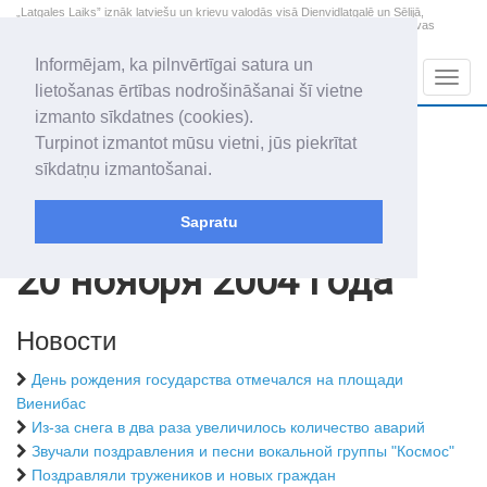
„Latgales Laiks” iznāk latviešu un krievu valodās visā Dienvidlatgalē un Sēlijā,
„Latgales Laiks” latviešu valodā aptver Daugavpils valstspilsētu, Augšdaugavas
novadu un apkārtējos novadus un pilsētas.
Informējam, ka pilnvērtīgai satura un
Sadaļas
Navig
lietošanas ērtības nodrošināšanai šī vietne
izmanto sīkdatnes (cookies).
2026. gada 8. augusts
+19.0
°C
Turpinot izmantot mūsu vietni, jūs piekrītat
Sestdiena
apmācies
sīkdatņu izmantošanai.
Mudīte, Vladislava, Vladislavs
Sapratu
Архив статей
2004
20 ноября 2004 года
Новости
День рождения государства отмечался на площади
Виенибас
Из-за снега в два раза увеличилось количество аварий
Звучали поздравления и песни вокальной группы "Космос"
Поздравляли тружеников и новых граждан