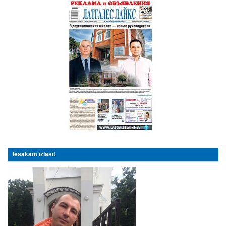
Iesakām izlasīt