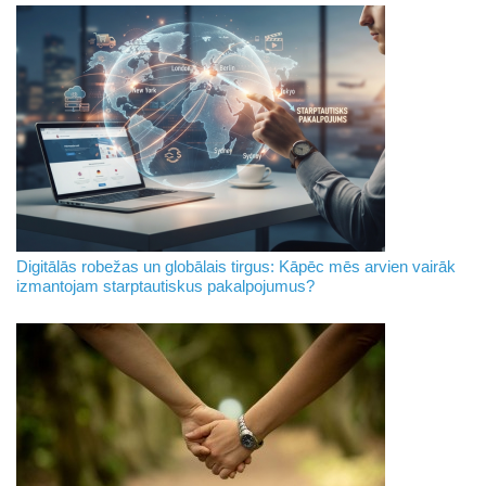
Digitālās robežas un globālais tirgus: Kāpēc mēs arvien vairāk
izmantojam starptautiskus pakalpojumus?