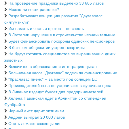
На проведение праздника выделено 33 685 латов
Можно ли вести раскопки?
Разрабатывают концепцию развития "Даугавпилс
силтумтикли"
Им память и честь и цветов -- не счесть
В Латгалии нарушения в строительстве незначительные
Будет финансировать похороны одиноких пенсионеров
В бывшем общежитии устроят квартиры
Не будут готовить специалистов по выращиванию диких
животных
Включится в образование и интеграцию цыган
Больничная касса "Даугавас" поделила финансирование
"Краславас пиенс" -- за место под солнцем ЕС
Производителей льна не устраивают закупочная цена
В Ливанах издадут буклет для предпринимателей
Хелена Павинская едет в Арлингтон со стипендией
Фулбрайта
Черный аист дарит оптимизм
Андрей выиграл 20 000 латов
Опять ломают саженцы лип