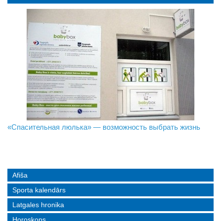
«Спасительная люлька» — возможность выбрать жизнь
В Даугавпилсе определили сильнейших в пляжном
Новое поколение пограничников: Даугавпилсское
волейболе
управление пополнили молодые специалисты
Afiša
Sporta kalendārs
Latgales hronika
Horoskops