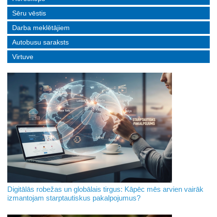
Sēru vēstis
Darba meklētājiem
Autobusu saraksts
Virtuve
Digitālās robežas un globālais tirgus: Kāpēc mēs arvien vairāk
izmantojam starptautiskus pakalpojumus?