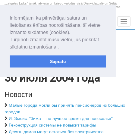
„Latgales Laiks” iznāk latviešu un krievu valodās visā Dienvidlatgalē un Sēlijā,
„Latgales Laiks” latviešu valodā aptver Daugavpils valstspilsētu, Augšdaugavas
novadu un apkārtējos novadus un pilsētas.
Informējam, ka pilnvērtīgai satura un
Sadaļas
Navig
lietošanas ērtības nodrošināšanai šī vietne
izmanto sīkdatnes (cookies).
2026. gada 7. augusts
+20.7
°C
Turpinot izmantot mūsu vietni, jūs piekrītat
Piektdiena
daļēji mākoņains
sīkdatņu izmantošanai.
Alfrēds, Fredis, Madars
Sapratu
Архив статей
2004
30 июля 2004 года
Новости
Малые города могли бы принять пенсионеров из больших
городов
И. Эмсис: "Зима -- не лучшее время для новоселья"
Реконструкция системы не повысит тарифы
Десять домов могут остаться без электричества