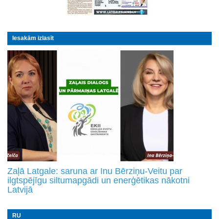
Iesakām izlasīt
Zaļā Latgale: saruna ar Inu Bērziņu-Veitu par
ilgtspējīgu siltumapgādi un enerģētikas nākotni
Latvijā
RU