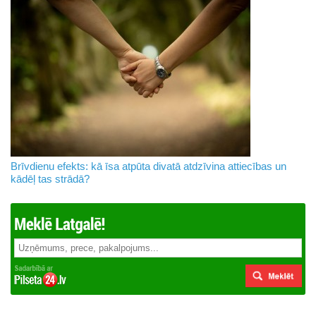
Brīvdienu efekts: kā īsa atpūta divatā atdzīvina attiecības un
kādēļ tas strādā?