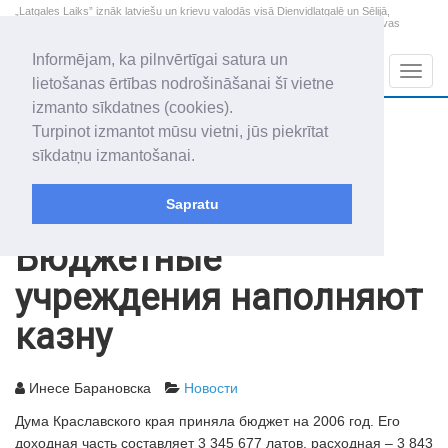
„Latgales Laiks” iznāk latviešu un krievu valodās visā Dienvidlatgalē un Sēlijā,
„Latgales Laiks” latviešu valodā aptver Daugavpils valstspilsētu, Augšdaugavas
novadu un apkārtējos novadus un pilsētas.
Informējam, ka pilnvērtīgai satura un
Sadaļas
Navig
lietošanas ērtības nodrošināšanai šī vietne
izmanto sīkdatnes (cookies).
2026. gada 8. augusts
+13.2
°C
Turpinot izmantot mūsu vietni, jūs piekrītat
Sestdiena
skaidrs laiks
sīkdatņu izmantošanai.
Mudīte, Vladislava, Vladislavs
Sapratu
Архив статей
2006
24.01.2006
Бюджетные
учреждения наполняют
казну
Инесе Барановска
Новости
Дума Краславского края приняла бюджет на 2006 год. Его
доходная часть составляет 3 345 677 латов, расходная – 3 843