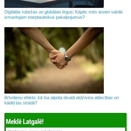
Digitālās robežas un globālais tirgus: Kāpēc mēs arvien vairāk
izmantojam starptautiskus pakalpojumus?
Brīvdienu efekts: kā īsa atpūta divatā atdzīvina attiecības un
kādēļ tas strādā?