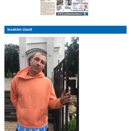
Iesakām izlasīt