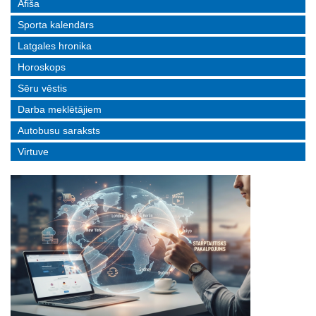
Afiša
Sporta kalendārs
Latgales hronika
Horoskops
Sēru vēstis
Darba meklētājiem
Autobusu saraksts
Virtuve