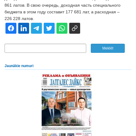
861 латов. В свою очередь, доходная часть специального
бюджета в этом году составит 177 681 лат, а расходная –
226 228 латов.
Jaunākie numuri