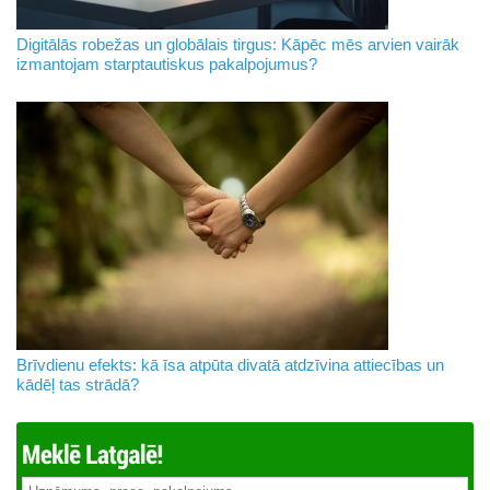
Digitālās robežas un globālais tirgus: Kāpēc mēs arvien vairāk
izmantojam starptautiskus pakalpojumus?
Brīvdienu efekts: kā īsa atpūta divatā atdzīvina attiecības un
kādēļ tas strādā?