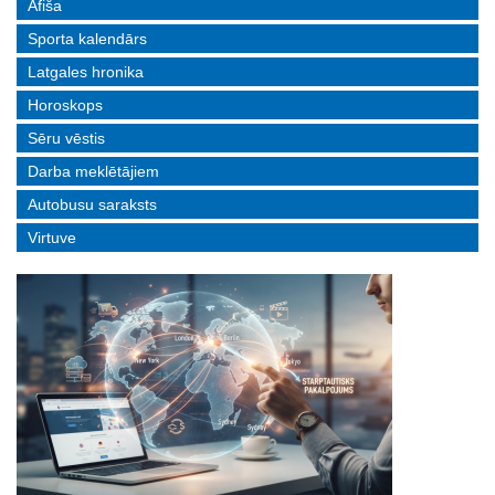
Afiša
Sporta kalendārs
Latgales hronika
Horoskops
Sēru vēstis
Darba meklētājiem
Autobusu saraksts
Virtuve