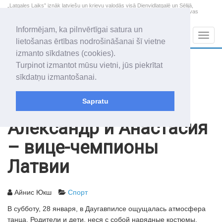
„Latgales Laiks” iznāk latviešu un krievu valodās visā Dienvidlatgalē un Sēlijā,
„Latgales Laiks” latviešu valodā aptver Daugavpils valstspilsētu, Augšdaugavas
novadu un apkārtējos novadus un pilsētas.
Informējam, ka pilnvērtīgai satura un
Sadaļas
Navig
lietošanas ērtības nodrošināšanai šī vietne
izmanto sīkdatnes (cookies).
2026. gada 8. augusts
+12.4
°C
Turpinot izmantot mūsu vietni, jūs piekrītat
Sestdiena
skaidrs laiks
sīkdatņu izmantošanai.
Mudīte, Vladislava, Vladislavs
Sapratu
Архив статей
2006
03.02.2006
Александр и Анастасия
– вице-чемпионы
Латвии
Айнис Юкш
Спорт
В субботу, 28 января, в Даугавпилсе ощущалась атмосфера
танца. Родители и дети, неся с собой нарядные костюмы,