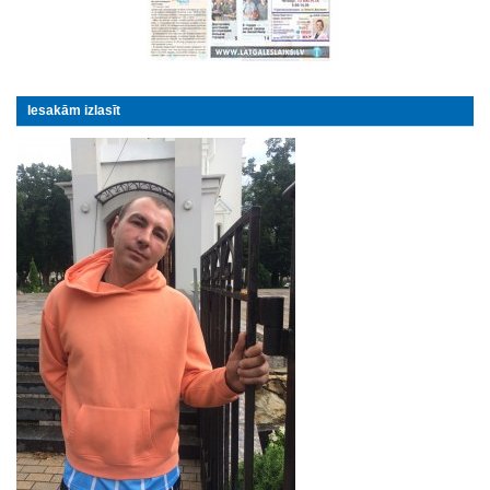
Iesakām izlasīt