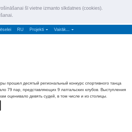
„Latgales Laiks” iznāk latv
rošināšanai šī vietne izmanto sīkdatnes (cookies).
„Latgales Laiks” latviešu valodā aptver Daugavpils valstspilsētu, Augš
ošanai.
e-abonēšana
Abonēšana
Reklāma
Sludi
ēselei
RU
Projekti
Vairāk...
уры прошел десятый региональный конкурс спортивного танца
ало 79 пар, представляющих 9 латгальских клубов. Выступления
ам оценивало девять судей, в том числе и из столицы.