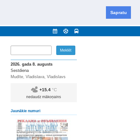
iešu un krievu valodās visā Dienvidlatgalē un Sēlijā,
daugavas novadu un apkārtējos novadus un pilsētas.
Sapratu
nājumi
Arhīvs
Kontakti
2026. gada 8. augusts
Sestdiena
Mudīte, Vladislava, Vladislavs
+15.4
°C
nedaudz mākoņains
Jaunākie numuri