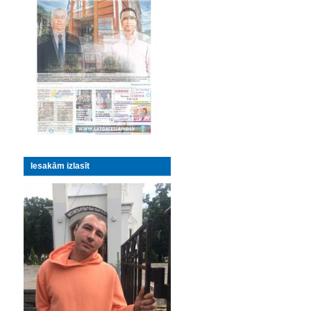
Iesakām izlasīt