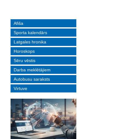
Afiša
Sporta kalendārs
Latgales hronika
Horoskops
Sēru vēstis
Darba meklētājiem
Autobusu saraksts
Virtuve