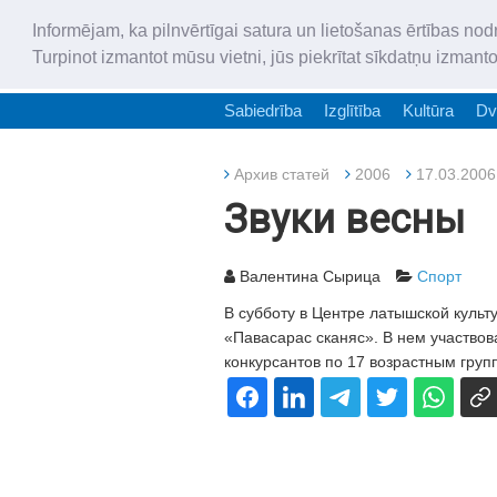
Informējam, ka pilnvērtīgai satura un lietošanas ērtības nod
Turpinot izmantot mūsu vietni, jūs piekrītat sīkdatņu izmant
Sabiedrība
Izglītība
Kultūra
Dv
Архив статей
2006
17.03.2006
Звуки весны
Валентина Сырица
Спорт
В субботу в Центре латышской культ
«Павасарас сканяс». В нем участвов
конкурсантов по 17 возрастным групп