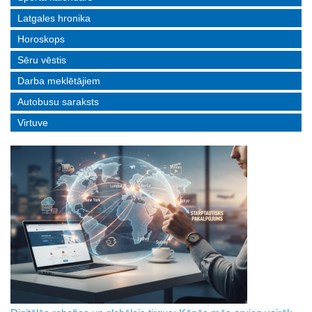
Latgales hronika
Horoskops
Sēru vēstis
Darba meklētājiem
Autobusu saraksts
Virtuve