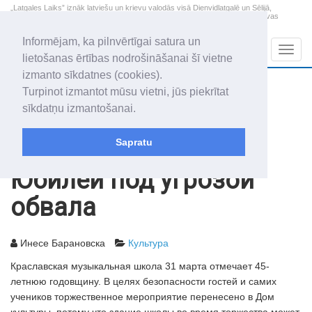
„Latgales Laiks” iznāk latviešu un krievu valodās visā Dienvidlatgalē un Sēlijā,
„Latgales Laiks” latviešu valodā aptver Daugavpils valstspilsētu, Augšdaugavas
novadu un apkārtējos novadus un pilsētas.
Informējam, ka pilnvērtīgai satura un
Sadaļas
Navig
lietošanas ērtības nodrošināšanai šī vietne
izmanto sīkdatnes (cookies).
2026. gada 9. augusts
+22.5
°C
Turpinot izmantot mūsu vietni, jūs piekrītat
Svētdiena
skaidrs laiks
sīkdatņu izmantošanai.
Genovefa, Genoveva, Madara
Sapratu
Архив статей
2006
31.03.2006
Юбилей под угрозой
обвала
Инесе Барановска
Культура
Краславская музыкальная школа 31 марта отмечает 45-
летнюю годовщину. В целях безопасности гостей и самих
учеников торжественное мероприятие перенесено в Дом