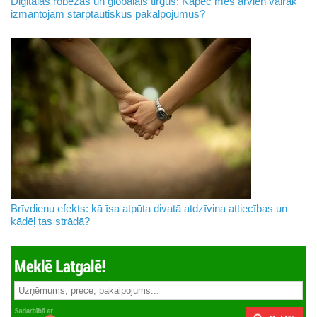
Digitālās robežas un globālais tirgus: Kāpēc mēs arvien vairāk
izmantojam starptautiskus pakalpojumus?
Brīvdienu efekts: kā īsa atpūta divatā atdzīvina attiecības un
kādēļ tas strādā?