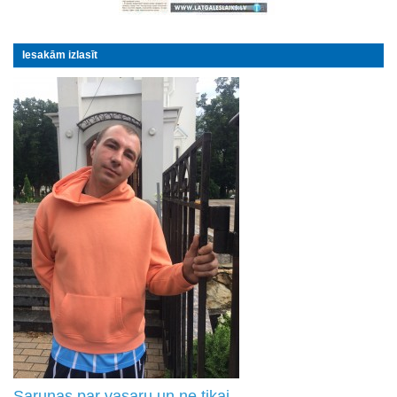
Iesakām izlasīt
Sarunas par vasaru un ne tikai