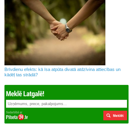
Brīvdienu efekts: kā īsa atpūta divatā atdzīvina attiecības un
kādēļ tas strādā?