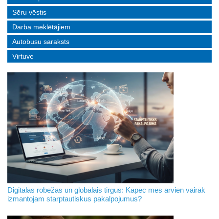
Sēru vēstis
Darba meklētājiem
Autobusu saraksts
Virtuve
Digitālās robežas un globālais tirgus: Kāpēc mēs arvien vairāk
izmantojam starptautiskus pakalpojumus?