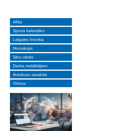
Afiša
Sporta kalendārs
Latgales hronika
Horoskops
Sēru vēstis
Darba meklētājiem
Autobusu saraksts
Virtuve