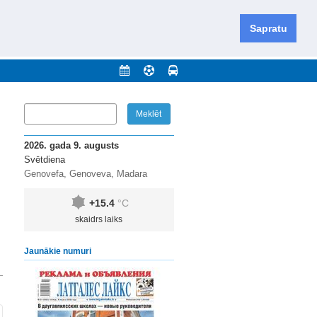
iešu un krievu valodās visā Dienvidlatgalē un Sēlijā,
daugavas novadu un apkārtējos novadus un pilsētas.
Sapratu
nājumi
Arhīvs
Kontakti
2026. gada 9. augusts
Svētdiena
Genovefa, Genoveva, Madara
+15.4
°C
skaidrs laiks
Jaunākie numuri