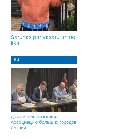
Sarunas par vasaru un ne
tikai
RU
На границе с Беларусью ждут
Даугавпилс возглавил
Инвалидность — не приговор:
усиления
Ассоциацию больших городов
«Mediastrims» расскажет
Латвии
реальные истории людей с
ограниченными
возможностями