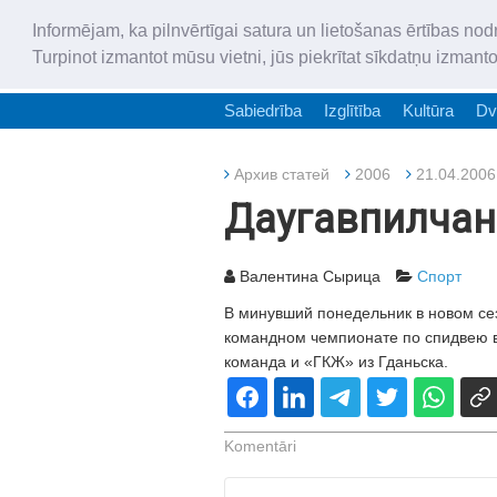
Informējam, ka pilnvērtīgai satura un lietošanas ērtības nod
Turpinot izmantot mūsu vietni, jūs piekrītat sīkdatņu izmant
Sabiedrība
Izglītība
Kultūra
Dv
Архив статей
2006
21.04.2006
Даугавпилчан
Валентина Сырица
Спорт
В минувший понедельник в новом се
командном чемпионате по спидвею в
команда и «ГКЖ» из Гданьска.
Komentāri