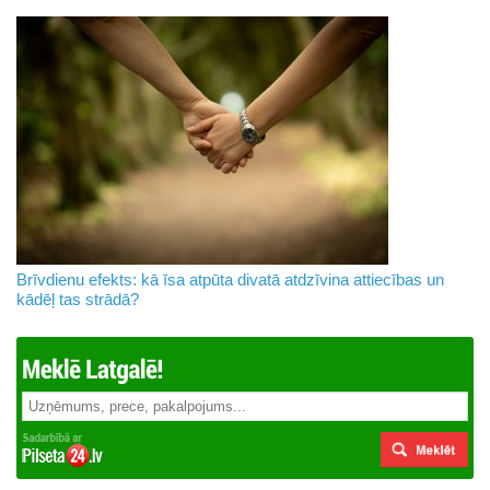
Brīvdienu efekts: kā īsa atpūta divatā atdzīvina attiecības un
kādēļ tas strādā?