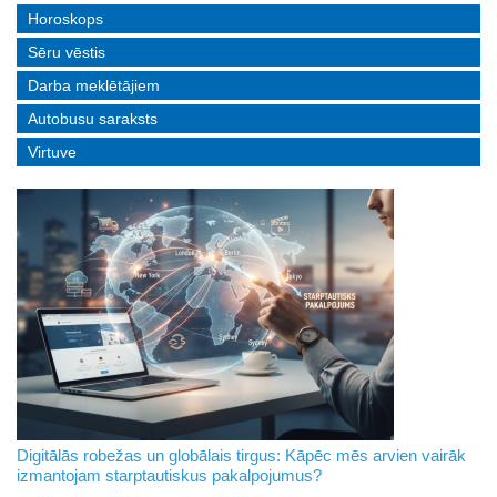
Horoskops
Sēru vēstis
Darba meklētājiem
Autobusu saraksts
Virtuve
Digitālās robežas un globālais tirgus: Kāpēc mēs arvien vairāk
izmantojam starptautiskus pakalpojumus?