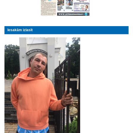
Iesakām izlasīt