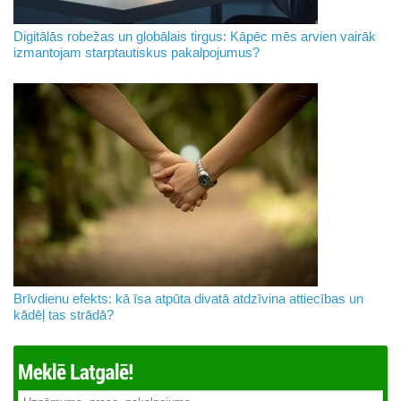
Digitālās robežas un globālais tirgus: Kāpēc mēs arvien vairāk
izmantojam starptautiskus pakalpojumus?
Brīvdienu efekts: kā īsa atpūta divatā atdzīvina attiecības un
kādēļ tas strādā?