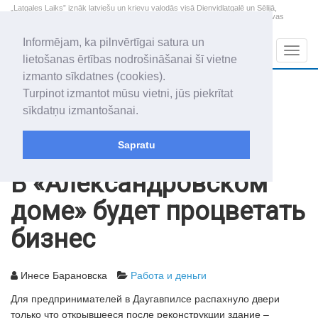
„Latgales Laiks” iznāk latviešu un krievu valodās visā Dienvidlatgalē un Sēlijā,
„Latgales Laiks” latviešu valodā aptver Daugavpils valstspilsētu, Augšdaugavas
novadu un apkārtējos novadus un pilsētas.
Informējam, ka pilnvērtīgai satura un
Sadaļas
Navig
lietošanas ērtības nodrošināšanai šī vietne
izmanto sīkdatnes (cookies).
2026. gada 8. augusts
+17.2
°C
Turpinot izmantot mūsu vietni, jūs piekrītat
Sestdiena
apmācies
sīkdatņu izmantošanai.
Mudīte, Vladislava, Vladislavs
Sapratu
Архив статей
2006
23.05.2006
В «Александровском
доме» будет процветать
бизнес
Инесе Барановска
Работа и деньги
Для предпринимателей в Даугавпилсе распахнуло двери
только что открывшееся после реконструкции здание –