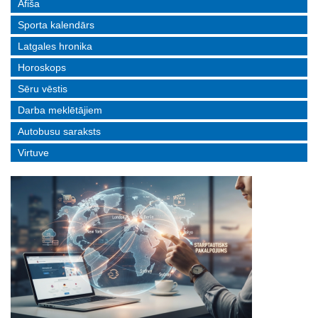
Afiša
Sporta kalendārs
Latgales hronika
Horoskops
Sēru vēstis
Darba meklētājiem
Autobusu saraksts
Virtuve