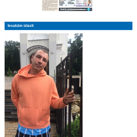
Iesakām izlasīt