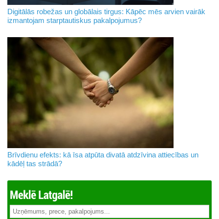
Digitālās robežas un globālais tirgus: Kāpēc mēs arvien vairāk
izmantojam starptautiskus pakalpojumus?
Brīvdienu efekts: kā īsa atpūta divatā atdzīvina attiecības un
kādēļ tas strādā?