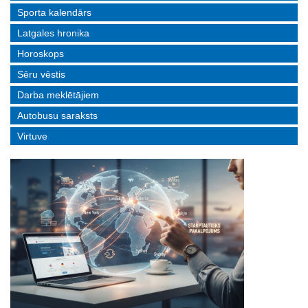
Sporta kalendārs
Latgales hronika
Horoskops
Sēru vēstis
Darba meklētājiem
Autobusu saraksts
Virtuve