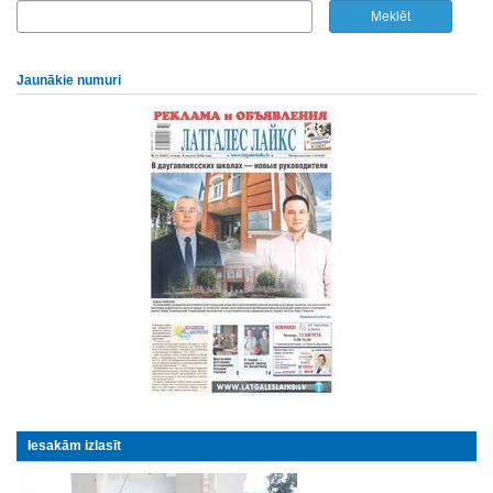
Jaunākie numuri
Iesakām izlasīt