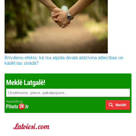
Brīvdienu efekts: kā īsa atpūta divatā atdzīvina attiecības un
kādēļ tas strādā?