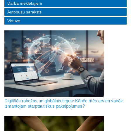
Darba meklētājiem
Autobusu saraksts
Virtuve
Digitālās robežas un globālais tirgus: Kāpēc mēs arvien vairāk
izmantojam starptautiskus pakalpojumus?