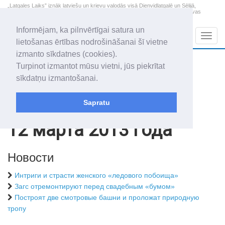
„Latgales Laiks” iznāk latviešu un krievu valodās visā Dienvidlatgalē un Sēlijā,
„Latgales Laiks” latviešu valodā aptver Daugavpils valstspilsētu, Augšdaugavas
novadu un apkārtējos novadus un pilsētas.
Informējam, ka pilnvērtīgai satura un
Sadaļas
Navig
lietošanas ērtības nodrošināšanai šī vietne
izmanto sīkdatnes (cookies).
2026. gada 8. augusts
+10.5
°C
Turpinot izmantot mūsu vietni, jūs piekrītat
Sestdiena
daži mākoņi
sīkdatņu izmantošanai.
Mudīte, Vladislava, Vladislavs
Sapratu
Архив статей
2013
12 марта 2013 года
Новости
Интриги и страсти женского «ледового побоища»
Загс отремонтируют перед свадебным «бумом»
Построят две смотровые башни и проложат природную
тропу