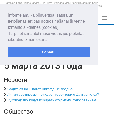
„Latgales Laiks” iznāk latviešu un krievu valodās visā Dienvidlatgalē un Sēlijā,
„Latgales Laiks” latviešu valodā aptver Daugavpils valstspilsētu, Augšdaugavas
novadu un apkārtējos novadus un pilsētas.
Informējam, ka pilnvērtīgai satura un
Sadaļas
Navig
lietošanas ērtības nodrošināšanai šī vietne
izmanto sīkdatnes (cookies).
2026. gada 9. augusts
+22.2
°C
Turpinot izmantot mūsu vietni, jūs piekrītat
Svētdiena
skaidrs laiks
sīkdatņu izmantošanai.
Genovefa, Genoveva, Madara
Sapratu
Архив статей
2013
5 марта 2013 года
Новости
Садиться на шпагат никогда не поздно
Линия сортировки покидает территорию Даугавпилса?
Руководство будут избирать открытым голосованием
Общество