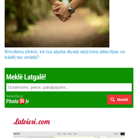
Brīvdienu efekts: kā īsa atpūta divatā atdzīvina attiecības un
kādēļ tas strādā?