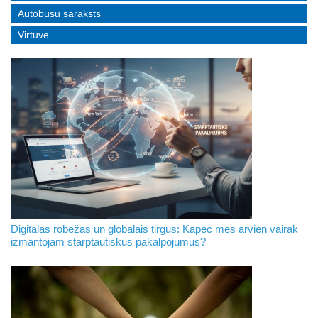
Autobusu saraksts
Virtuve
Digitālās robežas un globālais tirgus: Kāpēc mēs arvien vairāk
izmantojam starptautiskus pakalpojumus?