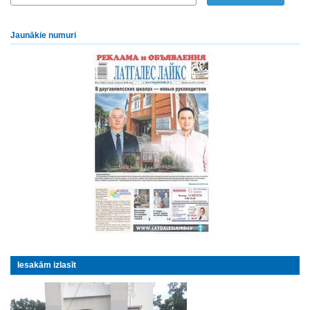
Jaunākie numuri
Iesakām izlasīt