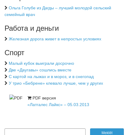
Ольга Голубе из Дагды – лучший молодой сельский
семейный врач
Работа и деньги
Железная дорога живет в непростых условиях
Спорт
Малый кубок выиграли досрочно
Две «Даугавы» сошлись вместе
С картой на лыжах и в мороз, и в снегопад
У трио «Бебрене» клевало лучше, чем у других
PDF версия
«Латгалес Лайкс» – 05.03.2013