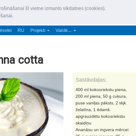
„Latgales Laiks” iznāk latv
rošināšanai šī vietne izmanto sīkdatnes (cookies).
„Latgales Laiks” latviešu valodā aptver Daugavpils valstspilsētu, Augš
ošanai.
e-abonēšana
Abonēšana
Reklāma
Sludi
ēselei
RU
Projekti
Vairāk...
nna cotta
Sastāvdaļas:
400 ml kokosriekstu piena,
200 ml piena, 50 g cukura,
puse vaniļas pāksts, 2 tējk.
želatīna, 1 ēdamk.
apgrauzdētu kokosriekstu
skaidiņu
Ananāsu un ingvera mērcei: