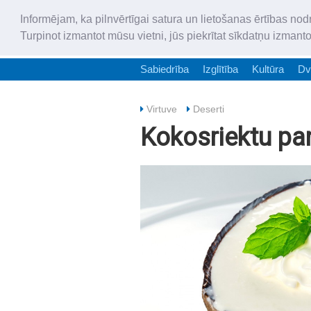
Informējam, ka pilnvērtīgai satura un lietošanas ērtības nod
Turpinot izmantot mūsu vietni, jūs piekrītat sīkdatņu izmant
Sabiedrība
Izglītība
Kultūra
Dv
Virtuve
Deserti
Kokosriektu pa