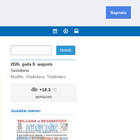
iešu un krievu valodās visā Dienvidlatgalē un Sēlijā,
daugavas novadu un apkārtējos novadus un pilsētas.
Sapratu
nājumi
Arhīvs
Kontakti
2026. gada 8. augusts
Sestdiena
Mudīte, Vladislava, Vladislavs
+18.3
°C
apmācies
Jaunākie numuri