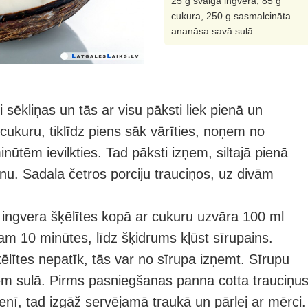
25 g svaiga ingvera, 85 g
cukura, 250 g sasmalcināta
ananāsa savā sulā
i sēkliņas un tās ar visu pāksti liek pienā un
cukuru, tiklīdz piens sāk vārīties, noņem no
nūtēm ievilkties. Tad pāksti izņem, siltajā pienā
īnu. Sadala četros porciju trauciņos, uz divām
ingvera šķēlītes kopā ar cukuru uzvāra 100 ml
m 10 minūtes, līdz šķidrums kļūst sīrupains.
ķēlītes nepatīk, tās var no sīrupa izņemt. Sīrupu
em sulā. Pirms pasniegšanas panna cotta trauciņu
enī, tad izgāž servējamā traukā un pārlej ar mērci.