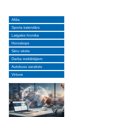
Afiša
Sporta kalendārs
Latgales hronika
Horoskops
Sēru vēstis
Darba meklētājiem
Autobusu saraksts
Virtuve