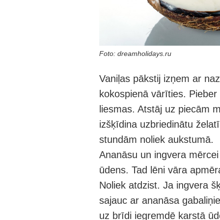
Foto: dreamholidays.ru
Vaniļas pākstij izņem ar naz
kokospienā vārīties. Pieber 
liesmas. Atstāj uz piecām mi
izšķīdina uzbriedinātu želat
stundām noliek aukstumā.
Ananāsu un ingvera mērcei 
ūdens. Tad lēni vāra apmēra
Noliek atdzist. Ja ingvera š
sajauc ar ananāsa gabaliņi
uz brīdi iegremdē karstā ūd