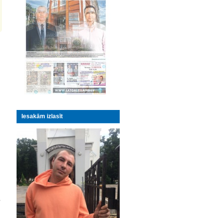
Iesakām izlasīt
s