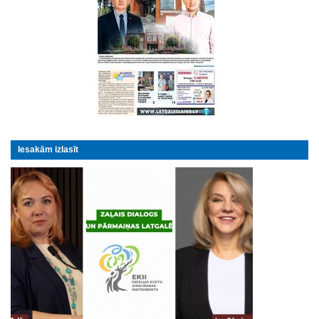
Iesakām izlasīt