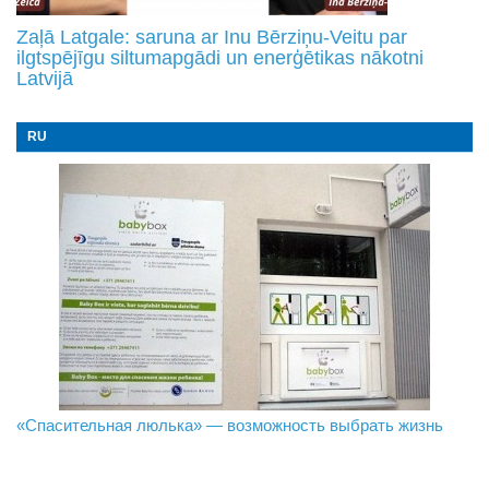
Zaļā Latgale: saruna ar Inu Bērziņu-Veitu par
ilgtspējīgu siltumapgādi un enerģētikas nākotni
Latvijā
RU
«Спасительная люлька» — возможность выбрать жизнь
В Даугавпилсе определили сильнейших в пляжном
Новое поколение пограничников: Даугавпилсское
волейболе
управление пополнили молодые специалисты