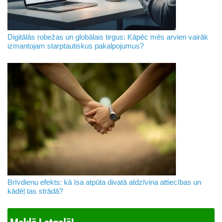
Digitālās robežas un globālais tirgus: Kāpēc mēs arvien vairāk
izmantojam starptautiskus pakalpojumus?
Brīvdienu efekts: kā īsa atpūta divatā atdzīvina attiecības un
kādēļ tas strādā?