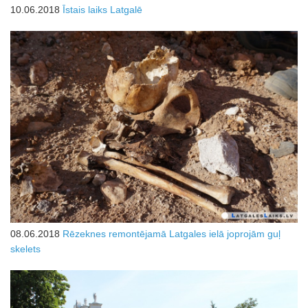
10.06.2018
Īstais laiks Latgalē
08.06.2018
Rēzeknes remontējamā Latgales ielā joprojām guļ
skelets