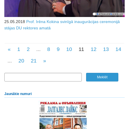
25.05.2018
Prof. Irēna Kokina svinīgā inaugurācijas ceremonijā
stājas DU rektores amatā
«
1
2
...
8
9
10
11
12
13
14
...
20
21
»
Jaunākie numuri