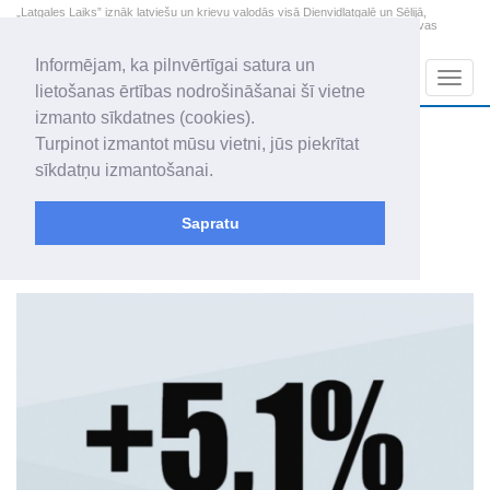
„Latgales Laiks” iznāk latviešu un krievu valodās visā Dienvidlatgalē un Sēlijā,
„Latgales Laiks” latviešu valodā aptver Daugavpils valstspilsētu, Augšdaugavas
novadu un apkārtējos novadus un pilsētas.
Informējam, ka pilnvērtīgai satura un
Sadaļas
Navig
lietošanas ērtības nodrošināšanai šī vietne
izmanto sīkdatnes (cookies).
2026. gada 7. augusts
+20.1
°C
Turpinot izmantot mūsu vietni, jūs piekrītat
Piektdiena
apmācies
sīkdatņu izmantošanai.
Alfrēds, Fredis, Madars
Sapratu
Vizuālais arhīvs