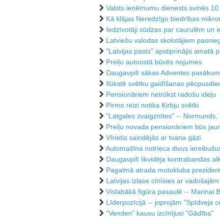
Valsts ieņēmumu dienests svinēs 10 
Kā klājas Neredzīgo biedrības mikro
Iedzīvotāji sūdzas par caurulēm un ie
Latviešu valodas skolotājiem pasnieg
"Latvijas pasts" apstiprinājis amatā 
Preiļu autoostā būvēs nojumes
Daugavpilī sākas Adventes pasākum
Ilūkstē svētku gaidīšanas pēcpusdie
Pensionāriem netrūkst radošu ideju
Pirmo reizi notika Ķirbju svētki
"Latgales zvaigznītes" -- Normunds,
Preiļu novada pensionāriem būs jau
Vīrietis saindējās ar tvana gāzi
Automašīna notrieca divus iereibušu
Daugavpilī likvidēja kontrabandas al
Pagalmā atrada motokluba prezidenta
Latvijas izlase cīnīsies ar vadošaj
Vislabākā figūra pasaulē -- Marinai B
Līderpozīcijā -- joprojām "Spīdveja 
"Venden" kausu izcīnījusi "Gādība"