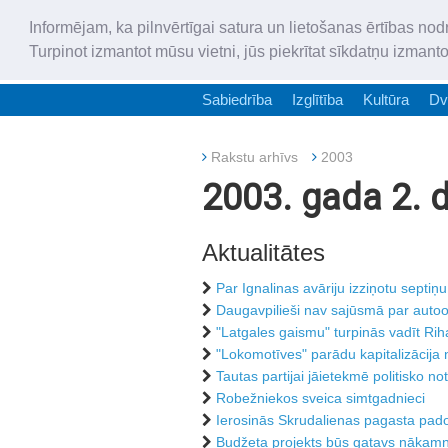
Informējam, ka pilnvērtīgai satura un lietošanas ērtības nod
Turpinot izmantot mūsu vietni, jūs piekrītat sīkdatņu izmant
Sabiedrība
Izglītība
Kultūra
Dv
Rakstu arhīvs
2003
2003. gada 2. 
Aktualitātes
Par Ignalinas avāriju izziņotu septiņ
Daugavpilieši nav sajūsmā par autoo
"Latgales gaismu" turpinās vadīt Ri
"Lokomotīves" parādu kapitalizācija 
Tautas partijai jāietekmē politisko no
Robežniekos sveica simtgadnieci
Ierosinās Skrudalienas pagasta pad
Budžeta projekts būs gatavs nākam