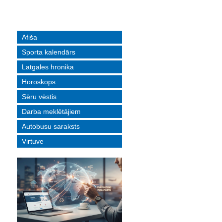
Afiša
Sporta kalendārs
Latgales hronika
Horoskops
Sēru vēstis
Darba meklētājiem
Autobusu saraksts
Virtuve