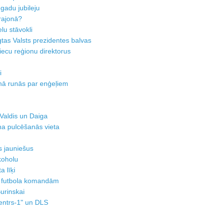
gadu jubileju
rajonā?
lu stāvokli
tas Valsts prezidentes balvas
piecu reģionu direktorus
i
nā runās par enģeļiem
 Valdis un Daiga
na pulcēšanās vieta
s jauniešus
koholu
 līķi
ām futbola komandām
urinskai
centrs-1" un DLS