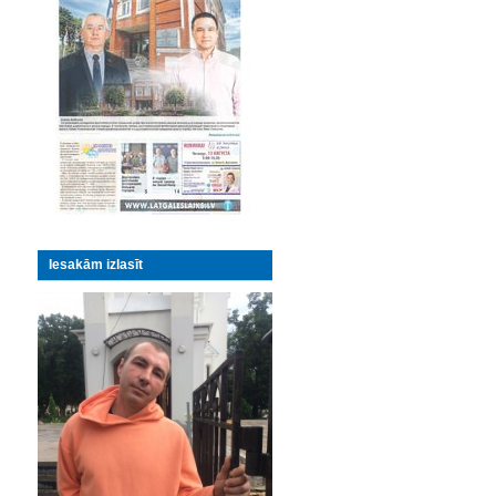
Iesakām izlasīt