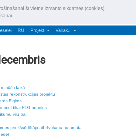
„Latgales Laiks” iznāk latv
rošināšanai šī vietne izmanto sīkdatnes (cookies).
„Latgales Laiks” latviešu valodā aptver Daugavpils valstspilsētu, Augš
ošanai.
e-abonēšana
Abonēšana
Reklāma
Sludi
ēselei
RU
Projekti
Vairāk...
decembris
u minūšu laikā
stas rekonstrukcijas projektu
hards Eigims
neesot tikai PLG nopelns
tikumu virzība
omes priekšsēdētāja atbrīvošanu no amata
nedēļ