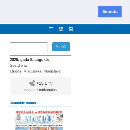
iešu un krievu valodās visā Dienvidlatgalē un Sēlijā,
daugavas novadu un apkārtējos novadus un pilsētas.
Sapratu
nājumi
Arhīvs
Kontakti
2026. gada 8. augusts
Sestdiena
Mudīte, Vladislava, Vladislavs
+15.1
°C
nedaudz mākoņains
Jaunākie numuri