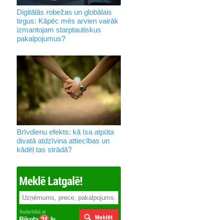
Digitālās robežas un globālais
tirgus: Kāpēc mēs arvien vairāk
izmantojam starptautiskus
pakalpojumus?
Brīvdienu efekts: kā īsa atpūta
divatā atdzīvina attiecības un
kādēļ tas strādā?