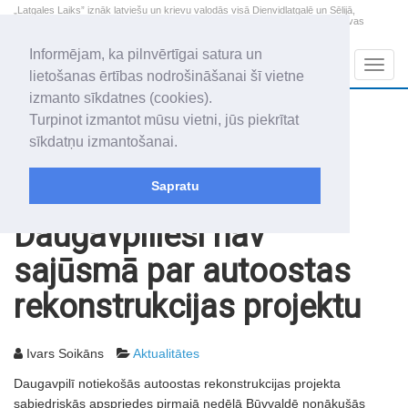
„Latgales Laiks” iznāk latviešu un krievu valodās visā Dienvidlatgalē un Sēlijā,
„Latgales Laiks” latviešu valodā aptver Daugavpils valstspilsētu, Augšdaugavas
novadu un apkārtējos novadus un pilsētas.
Informējam, ka pilnvērtīgai satura un
Sadaļas
Navig
lietošanas ērtības nodrošināšanai šī vietne
izmanto sīkdatnes (cookies).
2026. gada 8. augusts
+16.7
°C
Turpinot izmantot mūsu vietni, jūs piekrītat
Sestdiena
apmācies
sīkdatņu izmantošanai.
Mudīte, Vladislava, Vladislavs
Sapratu
Rakstu arhīvs
2003
02.12.2003
Daugavpilieši nav
sajūsmā par autoostas
rekonstrukcijas projektu
Ivars Soikāns
Aktualitātes
Daugavpilī notiekošās autoostas rekonstrukcijas projekta
sabiedriskās apspriedes pirmajā nedēļā Būvvaldē nonākušās