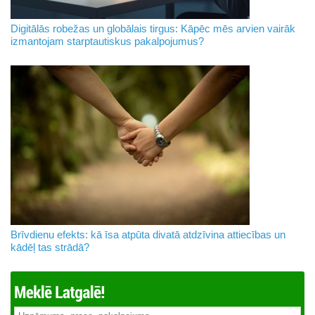
Digitālās robežas un globālais tirgus: Kāpēc mēs arvien vairāk
izmantojam starptautiskus pakalpojumus?
Brīvdienu efekts: kā īsa atpūta divatā atdzīvina attiecības un
kādēļ tas strādā?