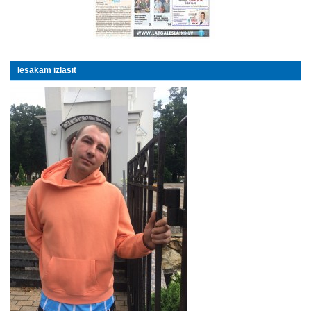
Iesakām izlasīt