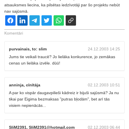
atsauksmes liecina, ka pilsētas iedzīvotāji par šo projektu nebūt
nav sajūsmā.
Komentāri
purvainais, to: slim
24.12.2003 14:25
Jums tie veikali traucē? Jo lielāka konkurence, jo zemākas
cenas un lielāka izvēle. dūū!
anninja, cīnītāja
02.12.2003 10:51
A par ko vispār daugavpilieši kādreiz ir bijuši sajūsmā? Ja nu
tikai par Eigima bezmaksas "putras bļodām", bet arī tās
visiem nepienācās...
SliM2391, SliM2391@hotmail.com
02.12.2003 06:44