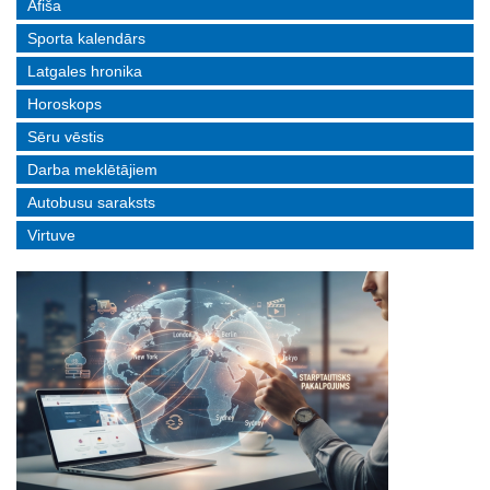
Afiša
Sporta kalendārs
Latgales hronika
Horoskops
Sēru vēstis
Darba meklētājiem
Autobusu saraksts
Virtuve