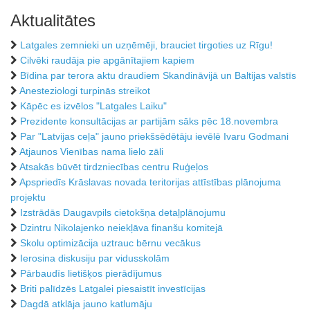
Aktualitātes
Latgales zemnieki un uzņēmēji, brauciet tirgoties uz Rīgu!
Cilvēki raudāja pie apgānītajiem kapiem
Bīdina par terora aktu draudiem Skandināvijā un Baltijas valstīs
Anesteziologi turpinās streikot
Kāpēc es izvēlos "Latgales Laiku"
Prezidente konsultācijas ar partijām sāks pēc 18.novembra
Par "Latvijas ceļa" jauno priekšsēdētāju ievēlē Ivaru Godmani
Atjaunos Vienības nama lielo zāli
Atsakās būvēt tirdzniecības centru Ruģeļos
Apspriedīs Krāslavas novada teritorijas attīstības plānojuma
projektu
Izstrādās Daugavpils cietokšņa detaļplānojumu
Dzintru Nikolajenko neiekļāva finanšu komitejā
Skolu optimizācija uztrauc bērnu vecākus
Ierosina diskusiju par vidusskolām
Pārbaudīs lietišķos pierādījumus
Briti palīdzēs Latgalei piesaistīt investīcijas
Dagdā atklāja jauno katlumāju