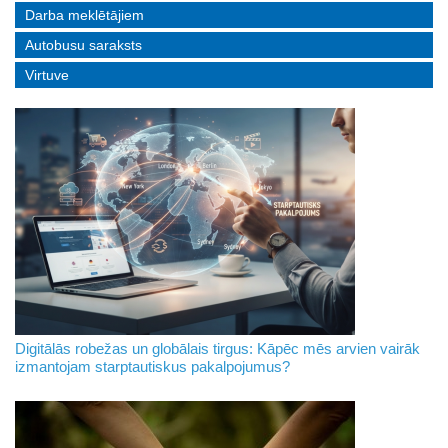
Darba meklētājiem
Autobusu saraksts
Virtuve
Digitālās robežas un globālais tirgus: Kāpēc mēs arvien vairāk
izmantojam starptautiskus pakalpojumus?