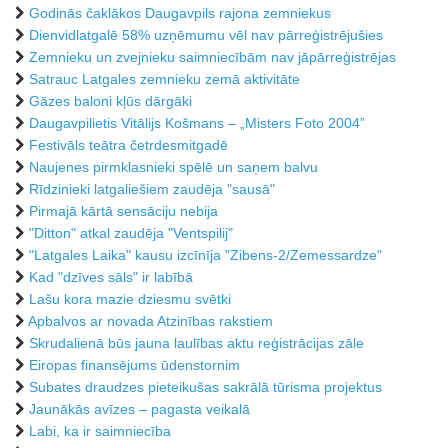
Godinās čaklākos Daugavpils rajona zemniekus
Dienvidlatgalē 58% uzņēmumu vēl nav pārreģistrējušies
Zemnieku un zvejnieku saimniecībām nav jāpārreģistrējas
Satrauc Latgales zemnieku zemā aktivitāte
Gāzes baloni kļūs dārgāki
Daugavpilietis Vitālijs Košmans – „Misters Foto 2004”
Festivāls teātra četrdesmitgadē
Naujenes pirmklasnieki spēlē un saņem balvu
Rīdzinieki latgaliešiem zaudēja "sausā"
Pirmajā kārtā sensāciju nebija
"Ditton" atkal zaudēja "Ventspilij"
"Latgales Laika" kausu izcīnīja "Zibens-2/Zemessardze"
Kad "dzīves sāls" ir labībā
Lašu kora mazie dziesmu svētki
Apbalvos ar novada Atzinības rakstiem
Skrudalienā būs jauna laulības aktu reģistrācijas zāle
Eiropas finansējums ūdenstornim
Subates draudzes pieteikušas sakrālā tūrisma projektus
Jaunākās avīzes – pagasta veikalā
Labi, ka ir saimniecība