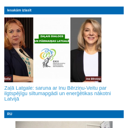
Iesakām izlasīt
Zaļā Latgale: saruna ar Inu Bērziņu-Veitu par
ilgtspējīgu siltumapgādi un enerģētikas nākotni
Latvijā
RU