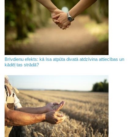
Brīvdienu efekts: kā īsa atpūta divatā atdzīvina attiecības un
kādēļ tas strādā?