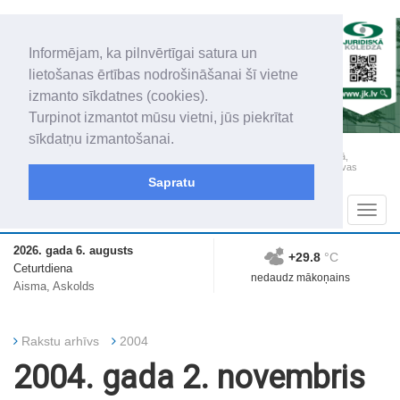
Informējam, ka pilnvērtīgai satura un
lietošanas ērtības nodrošināšanai šī vietne
izmanto sīkdatnes (cookies).
Turpinot izmantot mūsu vietni, jūs piekrītat
sīkdatņu izmantošanai.
„Latgales Laiks” iznāk latviešu un krievu valodās visā Dienvidlatgalē un Sēlijā,
„Latgales Laiks” latviešu valodā aptver Daugavpils valstspilsētu, Augšdaugavas
novadu un apkārtējos novadus un pilsētas.
Sapratu
Sadaļas
Navig
2026. gada 6. augusts
+29.8
°C
Ceturtdiena
nedaudz mākoņains
Aisma, Askolds
Rakstu arhīvs
2004
2004. gada 2. novembris