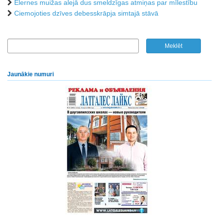
Elernes muižas alejā dus smeldzīgas atmiņas par mīlestību
Ciemojoties dzīves debesskrāpja simtajā stāvā
Jaunākie numuri