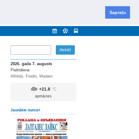
iešu un krievu valodās visā Dienvidlatgalē un Sēlijā,
daugavas novadu un apkārtējos novadus un pilsētas.
Sapratu
nājumi
Arhīvs
Kontakti
2026. gada 7. augusts
Piektdiena
Alfrēds, Fredis, Madars
+21.8
°C
apmācies
Jaunākie numuri