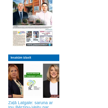
Iesakām izlasīt
Zaļā Latgale: saruna ar
Inu Bērziņu-Veitu par