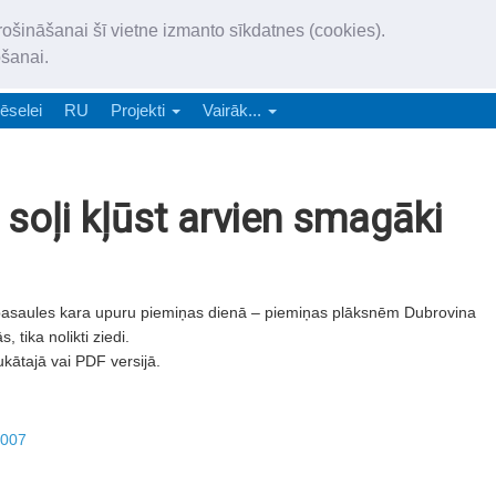
„Latgales Laiks” iznāk latv
rošināšanai šī vietne izmanto sīkdatnes (cookies).
„Latgales Laiks” latviešu valodā aptver Daugavpils valstspilsētu, Augš
ošanai.
e-abonēšana
Abonēšana
Reklāma
Sludi
ēselei
RU
Projekti
Vairāk...
 soļi kļūst arvien smagāki
pasaules kara upuru piemiņas dienā – piemiņas plāksnēm Dubrovina
 tika nolikti ziedi.
ukātajā vai PDF versijā.
2007