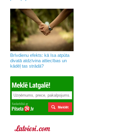
Brīvdienu efekts: kā īsa atpūta
divatā atdzīvina attiecības un
kādēļ tas strādā?