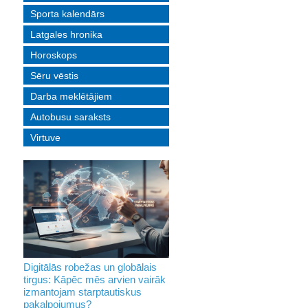
Sporta kalendārs
Latgales hronika
Horoskops
Sēru vēstis
Darba meklētājiem
Autobusu saraksts
Virtuve
Digitālās robežas un globālais
tirgus: Kāpēc mēs arvien vairāk
izmantojam starptautiskus
pakalpojumus?