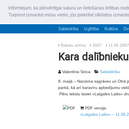
Informējam, ka pilnvērtīgai satura un lietošanas ērtības nod
Turpinot izmantot mūsu vietni, jūs piekrītat sīkdatņu izmant
Sabiedrība
Izglītība
Kultūra
Dv
Rakstu arhīvs
2007
11.05.2007
Kara dalībnieku
Valentīna Sirica
Sabiedrība
8. maijā – Nacisma sagrāves un Otrā 
parkā, kā arī karavīru apbedījumu vietās,
Pilnu tekstu lasiet «Latgales Laiks» dr
PDF versija
«Latgales Laiks» – 11.05.