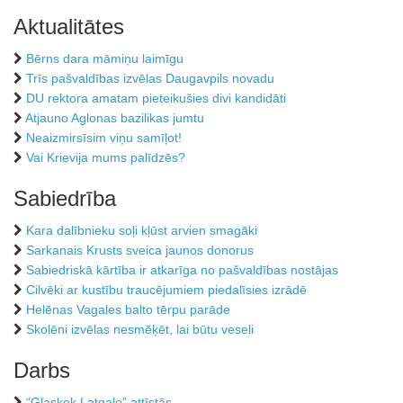
Aktualitātes
Bērns dara māmiņu laimīgu
Trīs pašvaldības izvēlas Daugavpils novadu
DU rektora amatam pieteikušies divi kandidāti
Atjauno Aglonas bazilikas jumtu
Neaizmirsīsim viņu samīļot!
Vai Krievija mums palīdzēs?
Sabiedrība
Kara dalībnieku soļi kļūst arvien smagāki
Sarkanais Krusts sveica jaunos donorus
Sabiedriskā kārtība ir atkarīga no pašvaldības nostājas
Cilvēki ar kustību traucējumiem piedalīsies izrādē
Helēnas Vagales balto tērpu parāde
Skolēni izvēlas nesmēķēt, lai būtu veseli
Darbs
“Glaskek Latgale” attīstās