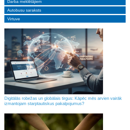
Darba meklētājiem
Autobusu saraksts
Virtuve
Digitālās robežas un globālais tirgus: Kāpēc mēs arvien vairāk
izmantojam starptautiskus pakalpojumus?