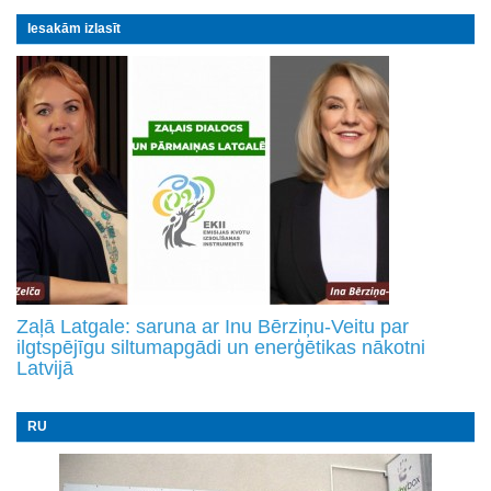
Iesakām izlasīt
Zaļā Latgale: saruna ar Inu Bērziņu-Veitu par
ilgtspējīgu siltumapgādi un enerģētikas nākotni
Latvijā
RU