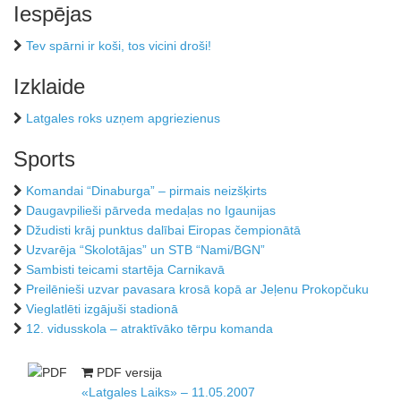
Iespējas
Tev spārni ir koši, tos vicini droši!
Izklaide
Latgales roks uzņem apgriezienus
Sports
Komandai “Dinaburga” – pirmais neizšķirts
Daugavpilieši pārveda medaļas no Igaunijas
Džudisti krāj punktus dalībai Eiropas čempionātā
Uzvarēja “Skolotājas” un STB “Nami/BGN”
Sambisti teicami startēja Carnikavā
Preilēnieši uzvar pavasara krosā kopā ar Jeļenu Prokopčuku
Vieglatlēti izgājuši stadionā
12. vidusskola – atraktīvāko tērpu komanda
PDF versija
«Latgales Laiks» – 11.05.2007