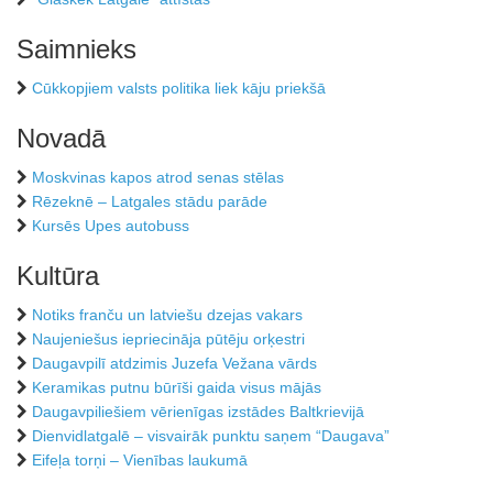
Saimnieks
Cūkkopjiem valsts politika liek kāju priekšā
Novadā
Moskvinas kapos atrod senas stēlas
Rēzeknē – Latgales stādu parāde
Kursēs Upes autobuss
Kultūra
Notiks franču un latviešu dzejas vakars
Naujeniešus iepriecināja pūtēju orķestri
Daugavpilī atdzimis Juzefa Vežana vārds
Keramikas putnu būrīši gaida visus mājās
Daugavpiliešiem vērienīgas izstādes Baltkrievijā
Dienvidlatgalē – visvairāk punktu saņem “Daugava”
Eifeļa torņi – Vienības laukumā