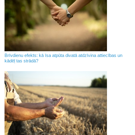
Brīvdienu efekts: kā īsa atpūta divatā atdzīvina attiecības un
kādēļ tas strādā?