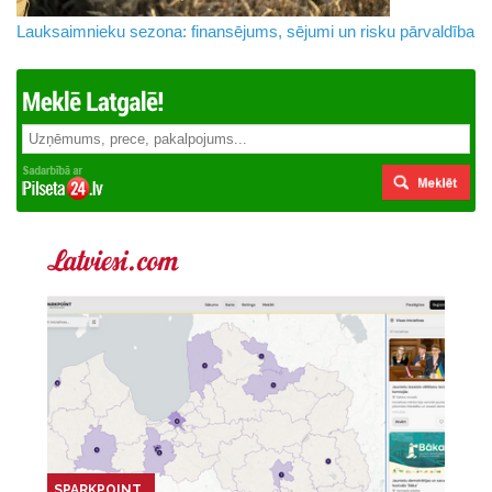
Lauksaimnieku sezona: finansējums, sējumi un risku pārvaldība