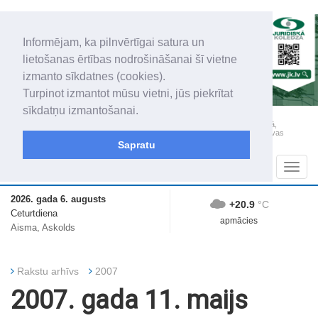
Informējam, ka pilnvērtīgai satura un
lietošanas ērtības nodrošināšanai šī vietne
izmanto sīkdatnes (cookies).
Turpinot izmantot mūsu vietni, jūs piekrītat
sīkdatņu izmantošanai.
„Latgales Laiks” iznāk latviešu un krievu valodās visā Dienvidlatgalē un Sēlijā,
„Latgales Laiks” latviešu valodā aptver Daugavpils valstspilsētu, Augšdaugavas
novadu un apkārtējos novadus un pilsētas.
Sapratu
Sadaļas
Navig
2026. gada 6. augusts
+20.9
°C
Ceturtdiena
apmācies
Aisma, Askolds
Rakstu arhīvs
2007
2007. gada 11. maijs