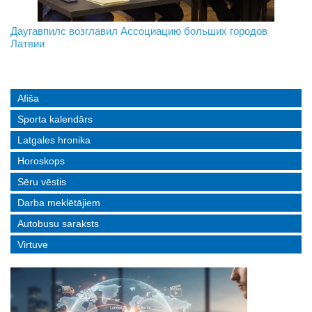
На границе с Беларусью ждут усиления
Даугавпилс возглавил Ассоциацию больших городов
Инвалидность — не приговор: «Mediastrims» расскажет
Латвии
реальные истории людей с ограниченными возможностями
Afiša
Sporta kalendārs
Latgales hronika
Horoskops
Sēru vēstis
Darba meklētājiem
Autobusu saraksts
Virtuve