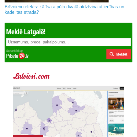
Brīvdienu efekts: kā īsa atpūta divatā atdzīvina attiecības un
kādēļ tas strādā?