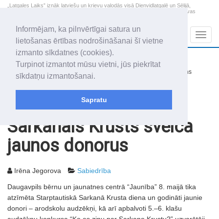
„Latgales Laiks” iznāk latviešu un krievu valodās visā Dienvidlatgalē un Sēlijā,
„Latgales Laiks” latviešu valodā aptver Daugavpils valstspilsētu, Augšdaugavas
novadu un apkārtējos novadus un pilsētas.
Informējam, ka pilnvērtīgai satura un
Sadaļas
Navig
lietošanas ērtības nodrošināšanai šī vietne
izmanto sīkdatnes (cookies).
2026. gada 8. augusts
+14.4
°C
Turpinot izmantot mūsu vietni, jūs piekrītat
Sestdiena
nedaudz mākoņains
sīkdatņu izmantošanai.
Mudīte, Vladislava, Vladislavs
Sapratu
Rakstu arhīvs
2007
11.05.2007
Sarkanais Krusts sveica
jaunos donorus
Irēna Jegorova
Sabiedrība
Daugavpils bērnu un jaunatnes centrā “Jaunība” 8. maijā tika
atzīmēta Starptautiskā Sarkanā Krusta diena un godināti jaunie
donori – arodskolu audzēkņi, kā arī apbalvoti 5.–6. klašu