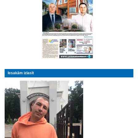
Iesakām izlasīt