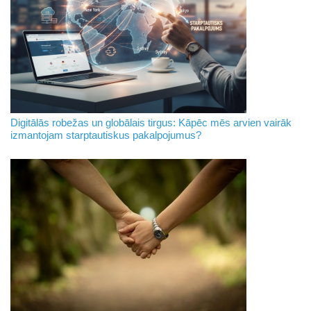
Digitālās robežas un globālais tirgus: Kāpēc mēs arvien vairāk
izmantojam starptautiskus pakalpojumus?