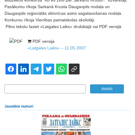
audzēkņu konkursa “Ko es zinu par Sarkano Krustu?” uzvarētāji.
Pasākumu rīkoja Sarkanā Krusta Daugavpils nodaļa un
Daugavpils reģionālās slimnīcas asins sagatavošanas nodaļa.
Konkursu rīkoja Vienības pamatskolas skolotāji.
Pilnu tekstu lasiet «Latgales Laiks» drukātajā vai PDF versijā.
PDF versija
«Latgales Laiks» – 11.05.2007
Jaunākie numuri